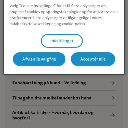
Vælg “Cookie-indstillinger” for at få flere oplysninger om
brugen af cookies og sporingsteknologier og for at justere dine
Råd og vejledning
præferencer. Flere oplysninger er tilgængelige i vores
databeskyttelseserklæring og cookie-politik.
Er mit kæledyr for gammelt til at komme i
narkose?
Indstillinger
Min hund har spist chokolade – Hvad gør jeg?
Afvis alle valgfrie
Acceptér alle
Drægtighed og fødsel hos hund
Tandbørstning på hund – Vejledning
Tilbageholdte mælketænder hos hund
Antibiotika til dyr - Hvornår, hvordan og
hvorfor?