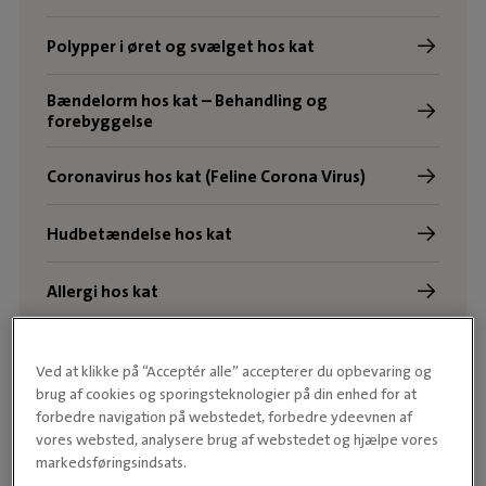
Polypper i øret og svælget hos kat
Bændelorm hos kat – Behandling og
forebyggelse
Coronavirus hos kat (Feline Corona Virus)
Hudbetændelse hos kat
Allergi hos kat
Ved at klikke på “Acceptér alle” accepterer du opbevaring og
brug af cookies og sporingsteknologier på din enhed for at
forbedre navigation på webstedet, forbedre ydeevnen af
vores websted, analysere brug af webstedet og hjælpe vores
markedsføringsindsats.