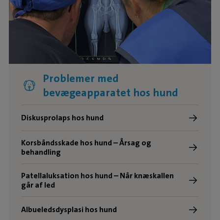
Problemer med
bevægeapparatet hos hund
Diskusprolaps hos hund
Korsbåndsskade hos hund – Årsag og
behandling
Patellaluksation hos hund – Når knæskallen
går af led
Albueledsdysplasi hos hund