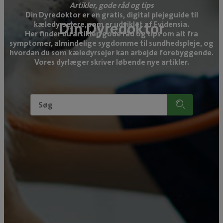
Artikler, gode råd og tips
Din Dyredoktor er en gratis, digital plejeguide til
Din Dyredoktor
kæledyrsejere, som er udviklet af Evidensia.
Her finder du artikler, gode råd og tips om alt fra
symptomer, almindelige sygdomme til sundhedspleje, og
hvordan du som kæledyrsejer kan arbejde forebyggende.
Vores dyrlæger skriver løbende nye artikler.