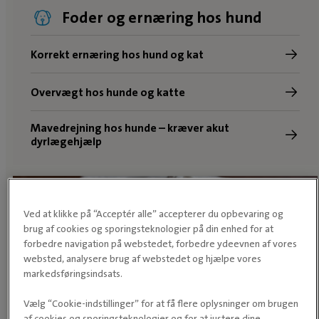
Foder og ernæring hos hund
Korrekt ernæring hos hund og kat
Overvægt hos hunde og katte
Mavedrejning hos hunde – kræver akut
dyrlægehjælp
Ved at klikke på “Acceptér alle” accepterer du opbevaring og
brug af cookies og sporingsteknologier på din enhed for at
forbedre navigation på webstedet, forbedre ydeevnen af vores
websted, analysere brug af webstedet og hjælpe vores
markedsføringsindsats.
Vælg “Cookie-indstillinger” for at få flere oplysninger om brugen
Hudproblemer hos hund
af cookies og sporingsteknologier og for at justere dine