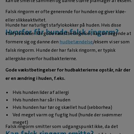
kan de smelte sammen og danne større plamager af eksem.
Falsk ringorm er ofte generende for hunden og giver kløe-
eller slikkeaktivitet.
Hunde har naturligt stafylokokker på huden. Hvis disse
Hvorfor får hunde falsk ringorm?
stafylokokker får gode vækstbetingelser, kan de begynde at
formere sig og danne den
hudbetændelse
/eksem vi ser som
falsk ringorm. Hunde der har falsk ringorm, er typisk
allergiske overfor hudbakterierne.
Gode vækstbetingelser for hudbakterierne opstår, når der
er en ændring i huden, f.eks.
Hvis hunden lider af allergi
Hvis hunden har sår i huden
Hvis hunden har tør og skællet hud (sebborhea)
Ved meget varm og fugtig hud (hunde der svømmer
meget)
Falsk ringorm smitter som udgangspunkt ikke, da det
Kan falsk ringorm smitte?