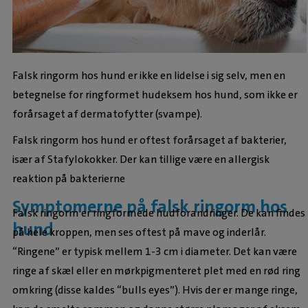
Falsk ringorm hos hund er ikke en lidelse i sig selv, men en
betegnelse for ringformet hudeksem hos hund, som ikke er
forårsaget af dermatofytter (svampe).
Falsk ringorm hos hund er oftest forårsaget af bakterier,
især af Stafylokokker. Der kan tillige være en allergisk
reaktion på bakterierne
Symptomerne på falsk ringorm hos
Falsk ringorm er ringformede hudforandringer. De kan findes
hund
på hele kroppen, men ses oftest på mave og inderlår.
“Ringene” er typisk mellem 1-3 cm i diameter. Det kan være
ringe af skæl eller en mørkpigmenteret plet med en rød ring
omkring (disse kaldes “bulls eyes”). Hvis der er mange ringe,