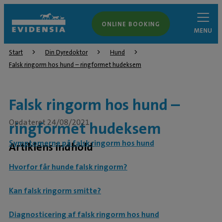
ONLINE BOOKING
MENU
Start
Din Dyredoktor
Hund
Falsk ringorm hos hund – ringformet hudeksem
Falsk ringorm hos hund –
Opdateret 24/08/2021
ringformet hudeksem
Symptomerne på falsk ringorm hos hund
Artiklens indhold
Hvorfor får hunde falsk ringorm?
Kan falsk ringorm smitte?
Diagnosticering af falsk ringorm hos hund