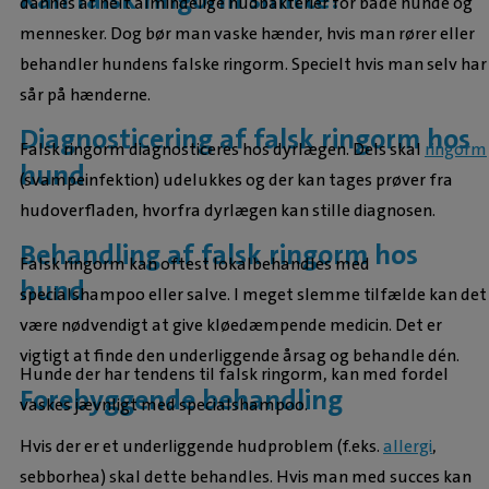
dannes af helt almindelige hudbakterier for både hunde og
mennesker. Dog bør man vaske hænder, hvis man rører eller
behandler hundens falske ringorm. Specielt hvis man selv har
sår på hænderne.
Diagnosticering af falsk ringorm hos
Falsk ringorm diagnosticeres hos dyrlægen. Dels skal
ringorm
hund
(svampeinfektion) udelukkes og der kan tages prøver fra
hudoverfladen, hvorfra dyrlægen kan stille diagnosen.
Behandling af falsk ringorm hos
Falsk ringorm kan oftest lokalbehandles med
hund
specialshampoo eller salve. I meget slemme tilfælde kan det
være nødvendigt at give kløedæmpende medicin. Det er
vigtigt at finde den underliggende årsag og behandle dén.
Hunde der har tendens til falsk ringorm, kan med fordel
Forebyggende behandling
vaskes jævnligt med specialshampoo.
Hvis der er et underliggende hudproblem (f.eks.
allergi
,
sebborhea) skal dette behandles. Hvis man med succes kan