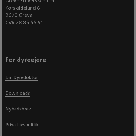
Greve Erhvervscenter
Korskildelund 6
2670 Greve
CVR 28 85 55 91
For dyreejere
Din Dyredoktor
Downloads
Nyhedsbrev
Privatlivspolitik