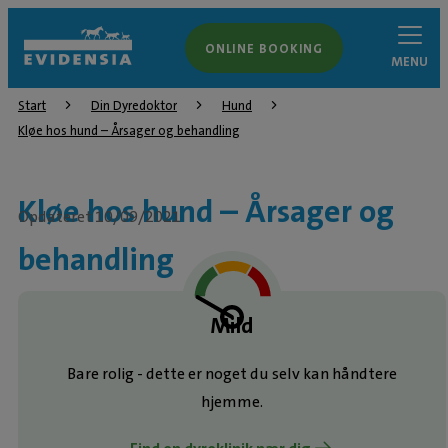
ONLINE BOOKING
MENU
Start
Din Dyredoktor
Hund
Kløe hos hund – Årsager og behandling
Kløe hos hund – Årsager og
Opdateret 10/09/2021
behandling
Mild
Bare rolig - dette er noget du selv kan håndtere
hjemme.