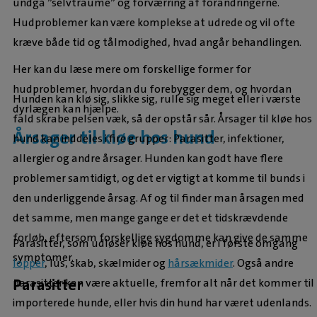
undgå ”selvtraume” og forværring af forandringerne.
Hudproblemer kan være komplekse at udrede og vil ofte
kræve både tid og tålmodighed, hvad angår behandlingen.
Her kan du læse mere om forskellige former for
hudproblemer, hvordan du forebygger dem, og hvordan
Hunden kan klø sig, slikke sig, rulle sig meget eller i værste
dyrlægen kan hjælpe.
fald skrabe pelsen væk, så der opstår sår. Årsager til kløe hos
Årsager til kløe hos hund
hund kan inddeles i fire grupper: Parasitter, infektioner,
allergier og andre årsager. Hunden kan godt have flere
problemer samtidigt, og det er vigtigt at komme til bunds i
den underliggende årsag. Af og til finder man årsagen med
det samme, men mange gange er det et tidskrævdende
forløb, eftersom forskellige sygdomme kan give de samme
Parasitter, som udløser kløe hos hund, er i første omgang
symptomer.
lopper
, lus, skab, skælmider og
hårsækmider
. Også andre
Parasitter
parasitter kan være aktuelle, fremfor alt når det kommer til
importerede hunde, eller hvis din hund har været udenlands.