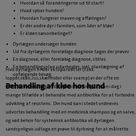
Hvordan så forandringerne ud til start?
Hvad spiser hunden?
Hvordan fungerer maven og afføringen?
Er der andre dyr i familien, som lider af kløe?
Er kløen sæsonbetinget?
Dyrlægen undersøger hunden
Ud fra dyrlægens foreløbige diagnose tages der prøver.
En diagnose, eller foreløbig diagnose, stilles.
En behandlingsplan udarbejdes, inkl. planlægning af
Hvis dyrlægen finder ektoparasitter (f.eks.
opfølgende besøg.
lopper,skab,lus,skælmider eller svamp) er der ofte en
Behandling af kløe hos hund
effektiv behandling. Ved infektioner undgår man i dag i
mange tilfælde at behandle med antibiotika for at forhindre
udvikling af resistens.
Din hund kan i stedet ordineres
udvortes behandling med en medicinsk shampoo og en salve,
og ved behov for systemisk antibiotika vil dyrlægen
sandsynligvis udtage en prøve til dyrkning for at målrette