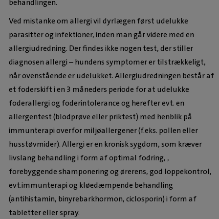
behandlingen.
Ved mistanke om allergi vil dyrlægen først udelukke
parasitter og infektioner, inden man går videre med en
allergiudredning. Der findes ikke nogen test, der stiller
diagnosen allergi – hundens symptomer er tilstrækkeligt,
når ovenstående er udelukket. Allergiudredningen består af
et foderskift i en 3 måneders periode for at udelukke
foderallergi og foderintolerance og herefter evt. en
allergentest (blodprøve eller priktest) med henblik på
immunterapi overfor miljøallergener (f.eks. pollen eller
husstøvmider). Allergi er en kronisk sygdom, som kræver
livslang behandling i form af optimal fodring, ,
forebyggende shamponering og ørerens, god loppekontrol,
evt.immunterapi og kløedæmpende behandling
(antihistamin, binyrebarkhormon, ciclosporin) i form af
tabletter eller spray.