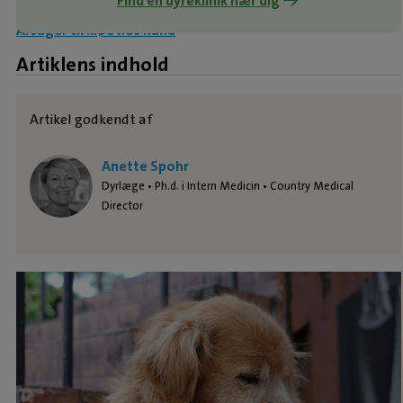
Find en dyreklinik nær dig
Årsager til kløe hos hund
Artiklens indhold
Artikel godkendt af
Anette Spohr
Dyrlæge • Ph.d. i Intern Medicin • Country Medical
Director