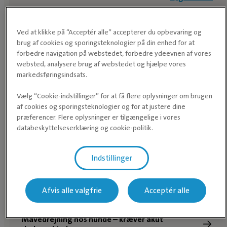
dyreklinik
istedet.
Ved at klikke på “Acceptér alle” accepterer du opbevaring og
brug af cookies og sporingsteknologier på din enhed for at
forbedre navigation på webstedet, forbedre ydeevnen af vores
websted, analysere brug af webstedet og hjælpe vores
markedsføringsindsats.
Vælg “Cookie-indstillinger” for at få flere oplysninger om brugen
af cookies og sporingsteknologier og for at justere dine
præferencer. Flere oplysninger er tilgængelige i vores
databeskyttelseserklæring og cookie-politik.
Foder og ernæring hos hund
Indstillinger
Korrekt ernæring hos hund og kat
Afvis alle valgfrie
Acceptér alle
Overvægt hos hunde og katte
Mavedrejning hos hunde – kræver akut