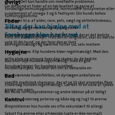
Øvrigt
ovenfor. Det kan handle om medfødte problemer,
Giv din hund et foder af en høj kvalitet og gerne et
forskellige immunsygdomme, hormonelle forstyrrelser eller
supplement af omega 3 og 6 fedtsyrer.
Din hunds behov
tumorsygdomme.
Foder
afhænger bl.a. af alder, race, pels, vægt og aktivitetsniveau,
Tiltag der kan hjælpe med at
så rådfør dig gerne med din dyrlæge eller
forebygge kløe hos hund
veterinærsygeplejerske om, hvilket foder der er det bedste
Hold din hund velplejet. Hvis den er langhåret, skal du børste
valg til din hund, og der hvor den er livet.
den regelmæssigt og kæmme totter ud, selv mellem
Hygiejne
trædepuderne. Klip hundens kløer regelmæssigt.
Med den
rette pleje og omsorg hver dag skaber du de bedste
Bad eller skyl hunden regelmæssigt med en god
forudsætninger for hundens sundhed.
hundeshampoo. Handler det om at behandle en
Bad
igangværende hudinfektion, vil dyrlægen anbefale en
specifik medicinsk shampoo, der af og til skal anvendes flere
Undersøg hunden regelmæssigt. Gør det til en vane at tjekke
gange om ugen.
din hund for hudproblemer og andre lidelser på et tidligt
Kontrol
stadium, undersøg poterne og både kig og lugt til ørerne.
Øreproblemer hos hunde ses ofte sekundært til allergi.
Sekret fra ørerne eller afvigende lugte er ikke normalt.