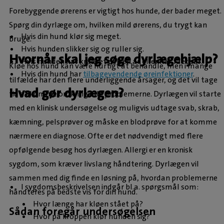
Forebyggende ørerens er vigtigt hos hunde, der bader meget.
Spørg din dyrlæge om, hvilken mild ørerens, du trygt kan
Hvis din hund klør sig meget.
bruge.
Hvis hunden slikker sig og ruller sig.
Hvornår skal jeg søge dyrlægehjælp?
Hvis hunden har kradset pelsen af eller har fået sår.
Kløe hos hund kan være hurtigt at behandle, men i mange
Hvis din hund har
tilbagevendende øreinfektioner
.
tilfælde har den flere underliggende årsager, og det vil tage
Hvad gør dyrlægen?
tid at komme omkring alle problemerne. Dyrlægen vil starte
med en klinisk undersøgelse og muligvis udtage svab, skrab,
kæmning, pelsprøver og måske en blodprøve for at komme
nærmere en diagnose. Ofte er det nødvendigt med flere
opfølgende besøg hos dyrlægen. Allergi er en kronisk
sygdom, som kræver livslang håndtering. Dyrlægen vil
sammen med dig finde en løsning på, hvordan problemerne
I sygdomsbeskrivelsen indgår bl.a. spørgsmål som:
håndteres på bedste vis for din hund.
Hvor længe har kløen stået på?
Sådan foregår undersøgelsen
Hvor på kroppen klør hunden sig?