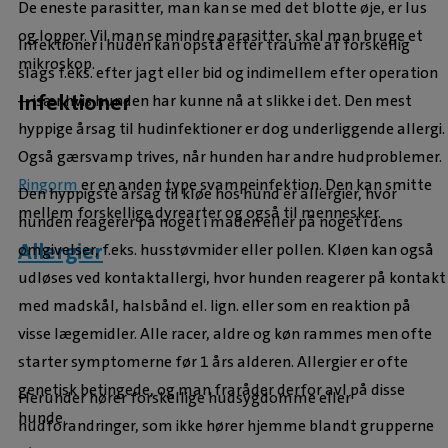
De eneste parasitter, man kan se med det blotte øje, er lus
og lopper. Vil man se mindre parasitter, skal man bruge et
Infektioner i huden kan opstå efter traume af forskellig
mikroskop.
slags f.eks. efter jagt eller bid og indimellem efter operation
Infektioner
–
især hvis hunden har kunne nå at slikke i det. Den mest
hyppige årsag til hudinfektioner er dog underliggende allergi.
Også gærsvamp trives, når hunden har andre hudproblemer.
Ringorm
er en anden type svampeinfektion. Den kan smitte
Den hyppigste årsag til kløe hos hund er allergier, hvor
mellem forskellige dyrearter og også til mennesker.
hunden reagerer på noget i maden eller på noget i dens
Allergier
omgivelser, f.eks. husstøvmider eller pollen. Kløen kan også
udløses ved kontaktallergi, hvor hunden reagerer på kontakt
med madskål, halsbånd el. lign. eller som en reaktion på
visse lægemidler. Alle racer, aldre og køn rammes men ofte
starter symptomerne før 1 års alderen. Allergier er ofte
genetisk betingede, og man fraråder derfor avl på disse
Herunder hører forskellige hudsygdomme eller
hunde.
hudforandringer, som ikke hører hjemme blandt grupperne