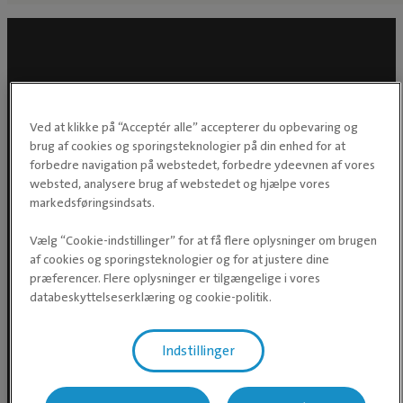
Ved at klikke på “Acceptér alle” accepterer du opbevaring og
brug af cookies og sporingsteknologier på din enhed for at
forbedre navigation på webstedet, forbedre ydeevnen af vores
websted, analysere brug af webstedet og hjælpe vores
markedsføringsindsats.
Vælg “Cookie-indstillinger” for at få flere oplysninger om brugen
Evidensia Dyrehospital A/S
af cookies og sporingsteknologier og for at justere dine
Hovedkontor
præferencer. Flere oplysninger er tilgængelige i vores
Greve Erhvervscenter
databeskyttelseserklæring og cookie-politik.
Korskildelund 6
2670 Greve
Indstillinger
CVR 28 85 55 91