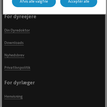
Afvis alle valgfrie
Acceptér alle
For dyreejere
Din Dyredoktor
Downloads
Nyhedsbrev
Privatlivspolitik
For dyrlæger
Henvisning