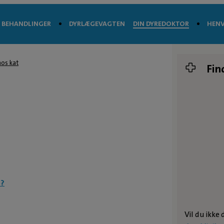
BEHANDLINGER
DYRLÆGEVAGTEN
DIN DYREDOKTOR
HENV
os kat
Fin
e?
Vil du ikke