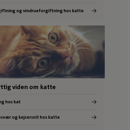
iftning og vindrueforgiftning hos katte
ttig viden om katte
ng hos kat
svær og kejsersnit hos katte