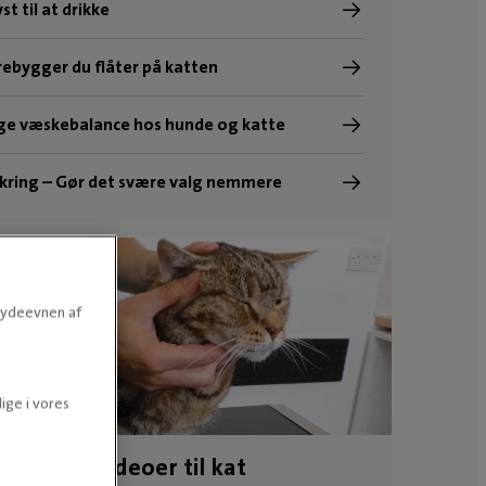
st til at drikke
ebygger du flåter på katten
ige væskebalance hos hunde og katte
kring – Gør det svære valg nemmere
e ydeevnen af
.
ige i vores
jledningsvideoer til kat