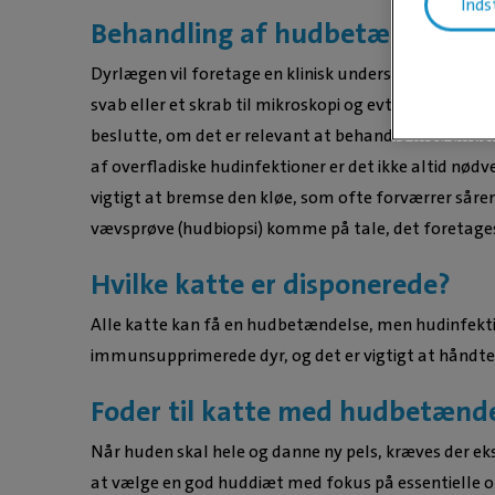
Inds
Behandling af hudbetændelse h
Dyrlægen vil foretage en klinisk undersøgelse, kigg
svab eller et skrab til mikroskopi og evt. dyrkning. 
beslutte, om det er relevant at behandle med antibiot
af overfladiske hudinfektioner er det ikke altid nød
vigtigt at bremse den kløe, som ofte forværrer såre
vævsprøve (hudbiopsi) komme på tale, det foretages
Hvilke katte er disponerede?
Alle katte kan få en hudbetændelse, men hudinfektio
immunsupprimerede dyr, og det er vigtigt at håndte
Foder til katte med hudbetænd
Når huden skal hele og danne ny pels, kræves der ek
at vælge en god huddiæt med fokus på essentielle oli