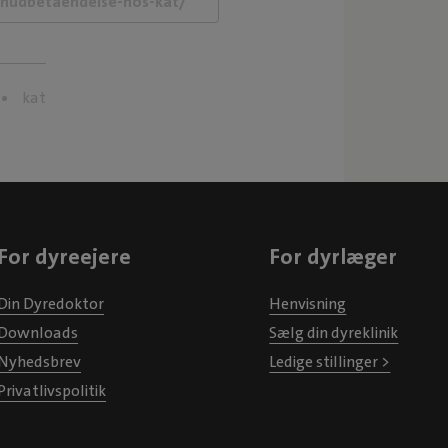
kat
For dyreejere
For dyrlæger
Din Dyredoktor
Henvisning
Downloads
Sælg din dyreklinik
Nyhedsbrev
Ledige stillinger >
Privatlivspolitik