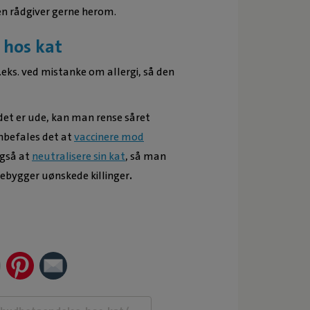
en rådgiver gerne herom.
 hos kat
.eks. ved mistanke om allergi, så den
ldet er ude, kan man rense såret
nbefales det at
vaccinere mod
også at
neutralisere sin kat
, så man
rebygger uønskede killinger
.