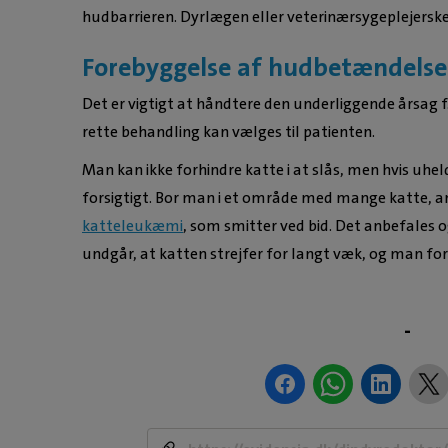
hudbarrieren. Dyrlægen eller veterinærsygeplejersk
Forebyggelse af hudbetændelse
Det er vigtigt at håndtere den underliggende årsag f
rette behandling kan vælges til patienten.
Man kan ikke forhindre katte i at slås, men hvis uhe
forsigtigt. Bor man i et område med mange katte, a
katteleukæmi
, som smitter ved bid. Det anbefales 
undgår, at katten strejfer for langt væk, og man fo
-