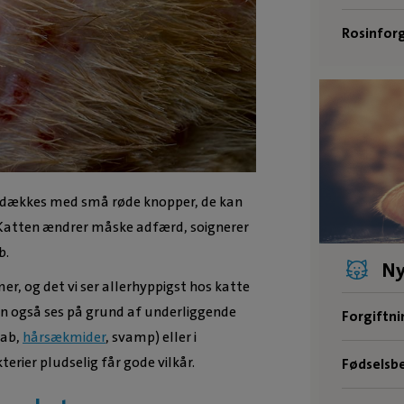
Rosinforg
 dækkes med små røde knopper, de kan
s. Katten ændrer måske adfærd, soignerer
b.
Ny
er, og det vi ser allerhyppigst hos katte
an også ses på grund af underliggende
Forgiftni
kab,
hårsækmider
, svamp) eller i
rier pludselig får gode vilkår.
Fødselsbe