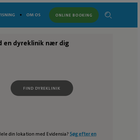
ISNING
OM OS
ONLINE BOOKING
d en dyreklinik nær dig
FIND DYREKLINIK
 dele din lokation med Evidensia?
Søg efter en