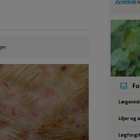
dyreklinik
i
ger
Fo
Lægemidd
Liljer og 
Løgforgif