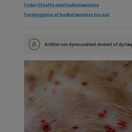
Foder til katte med hudbetændelse
Forebyggelse af hudbetændelse hos kat
Artikler om dyresundhed skrevet af dyrlæ