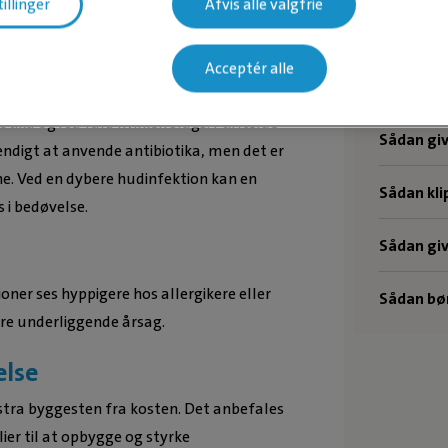
tillinger
Afvis alle valgfrie
os kat
Sådan giv
e efter lopper på kæmning, udtage et
Acceptér alle
Sådan giv
Dyrlægen bruger denne information til at
ika og i så fald hvilken slags. I tilfælde
Sådan giv
vendigt at anvende antibiotika, men det er
ne. Ved en dybere hudinfektion kan en
Sådan kli
 i bedøvelse.
Sådan give
ner ses hyppigere hos allergikere eller
Sådan bør
re underliggende årsag.
else
stra byggesten fra kosten. Det anbefales
er til at opbygge og styrke