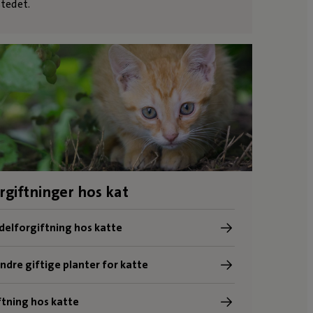
stedet.
rgiftninger hos kat
elforgiftning hos katte
andre giftige planter for katte
tning hos katte