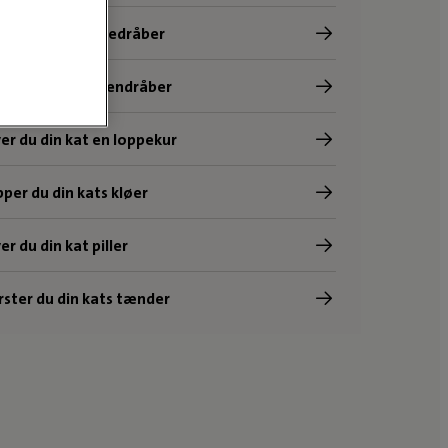
er du din kat øredråber
er du din kat øjendråber
er du din kat en loppekur
pper du din kats kløer
r du din kat piller
ster du din kats tænder