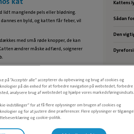
os kat
Kattens ly
d lidt manglende pels eller blødning.
Sådan for
annes en byld, og katten får feber, vil
Den vigt
 dækkes med små røde knopper, de kan
s. Katten ændrer måske adfærd, soignerer
Dyreforsi
b.
ive dyrlægen en ide om den
ggen, kan det skyldes en underliggende
kke på “Acceptér alle” accepterer du opbevaring og brug af cookies og
sidder omkring ørerne, kan det være pga.
knologier på din enhed for at forbedre navigation på webstedet, forbedr
ted, analysere brug af webstedet og hjælpe vores markedsføringsindsats
ie-indstillinger” for at få flere oplysninger om brugen af cookies og
t har hudbetændelse?
knologier og for at justere dine præferencer. Flere oplysninger er tilgængel
telseserklæring og cookie-politik.
idsår med lidt sterilt saltvand eller
Ve
nt påvirket, bør dyrlæge kontaktes.