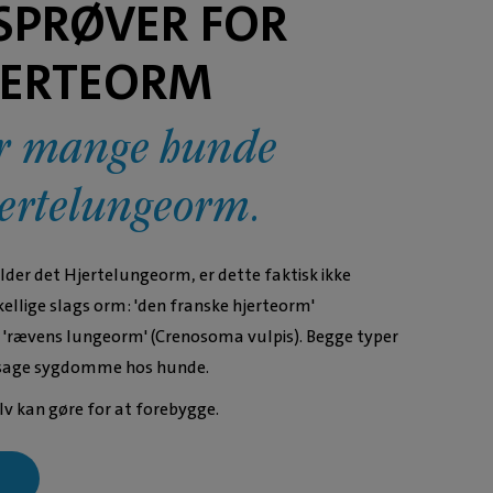
SPRØVER FOR
JERTEORM
ter mange hunde
Hjertelungeorm.
lder det Hjertelungeorm, er dette faktisk ikke
kellige slags orm: 'den franske hjerteorm'
 'rævens lungeorm' (Crenosoma vulpis). Begge typer
rsage sygdomme hos hunde.
lv kan gøre for at forebygge.