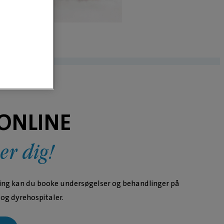
 ONLINE
er dig!
king kan du booke undersøgelser og behandlinger på
 og dyrehospitaler.