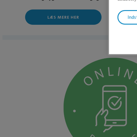
LÆS MERE HER
Inds