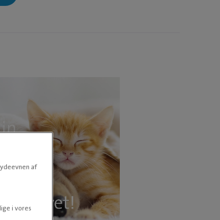
e ydeevnen af
.
ige i vores