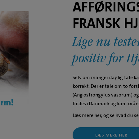
AFFØRING
FRANSK H
Lige nu tes
positiv for 
Selv om mange i daglig tale ka
korrekt. Der er tale om to fors
(Angiostrongylus vasorum) og
findes i Danmark og kan forå
Læs mere her, og se hvad du se
LÆS MERE HER