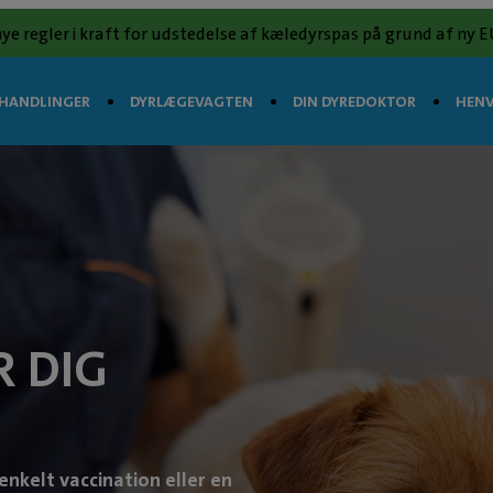
nye regler i kraft for udstedelse af kæledyrspas på grund af ny
HANDLINGER
DYRLÆGEVAGTEN
DIN DYREDOKTOR
HENV
R DIG
enkelt vaccination eller en