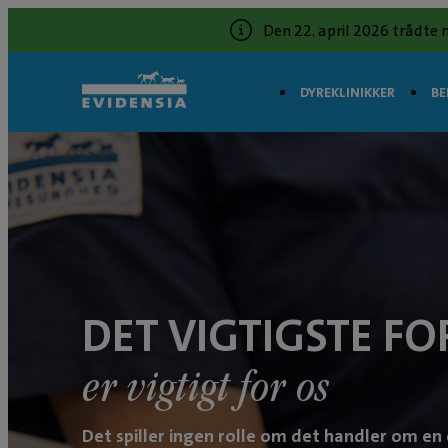
Den 22. april 2026 trådte 
DYREKLINIKKER
BE
DET VIGTIGSTE FO
er vigtigt for os
Det spiller ingen rolle om det handler om en 