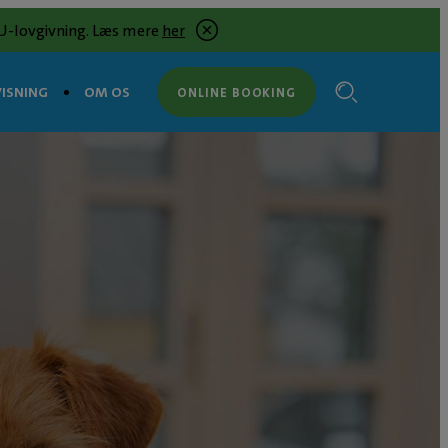
 EU-lovgivning. Læs mere
her
ISNING
OM OS
ONLINE BOOKING