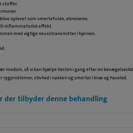
 stoffer.
ormoner.
 blive oplevet som smertefulde, elimineres.
ti-inflammatorisk effekt.
mmen med vigtige neurotransmitter i hjernen.
ed.
medicin, så vi kan hjælpe hesten i gang efter en bevægelsesli
ver rygproblemer, stivhed i nakken og smerter i knæ og haseled.
r der tilbyder denne behandling