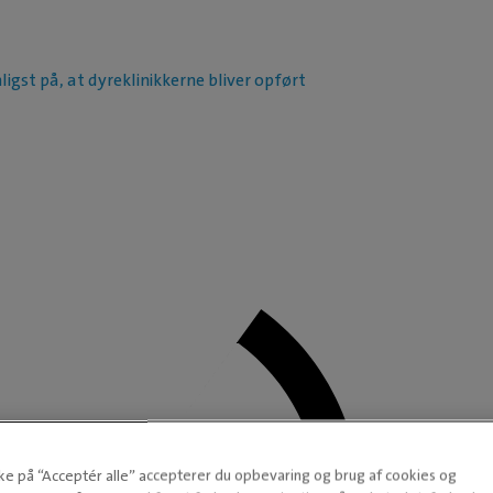
ligst på, at dyreklinikkerne bliver opført
kke på “Acceptér alle” accepterer du opbevaring og brug af cookies og