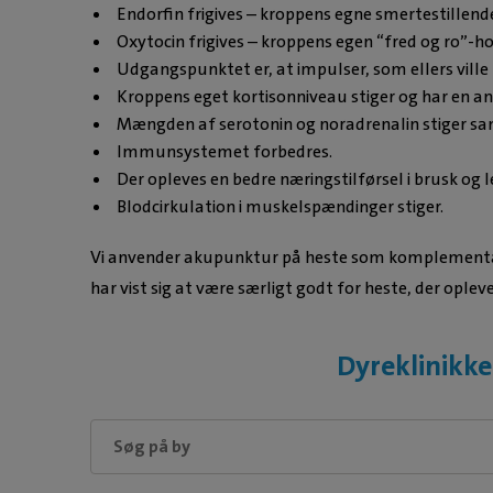
Endorfin frigives – kroppens egne smertestillende
Oxytocin frigives – kroppens egen “fred og ro”-h
Udgangspunktet er, at impulser, som ellers ville
Kroppens eget kortisonniveau stiger og har en an
Mængden af serotonin og noradrenalin stiger sa
Immunsystemet forbedres.
Der opleves en bedre næringstilførsel i brusk og l
Blodcirkulation i muskelspændinger stiger.
Vi anvender akupunktur på heste som komplementær 
har vist sig at være særligt godt for heste, der ople
Dyreklinikke