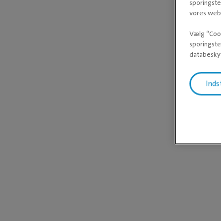
sporingste
vores webs
Vælg “Cook
sporingste
databeskyt
Inds