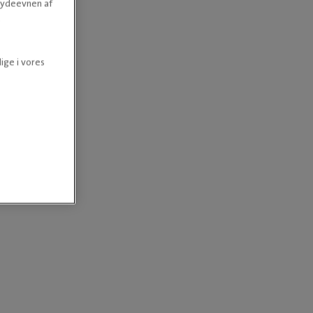
e ydeevnen af
.
ige i vores