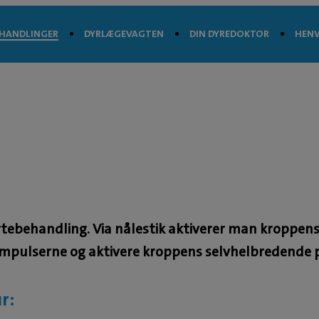
HANDLINGER
DYRLÆGEVAGTEN
DIN DYREDOKTOR
HENV
ebehandling. Via nålestik aktiverer man kroppens
teimpulserne og aktivere kroppens selvhelbredende 
r: