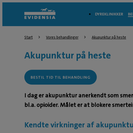
DYREKLINIKKER
BE
Start
Vores behandlinger
Akupunktur på heste
Akupunktur på heste
BESTIL TID TIL BEHANDLING
I dag er akupunktur anerkendt som smert
bl.a. opioider. Målet er at blokere smer
Kendte virkninger af akupunktu