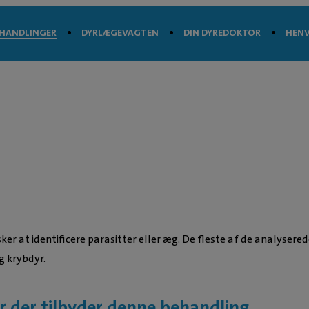
HANDLINGER
DYRLÆGEVAGTEN
DIN DYREDOKTOR
HENV
sker at identificere parasitter eller æg. De fleste af de analyse
g krybdyr.
r der tilbyder denne behandling