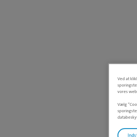
Ved at kli
sporingste
vores webs
Vælg “Cook
sporingste
databeskyt
Inds