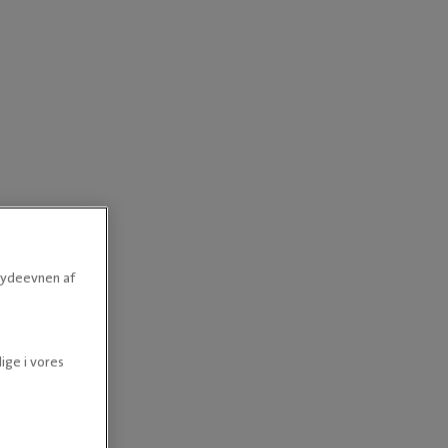
e ydeevnen af
.
ige i vores