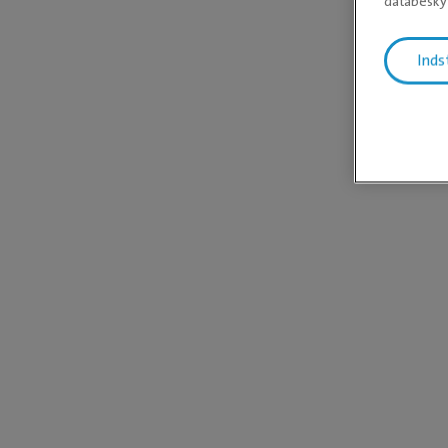
databeskyt
Inds