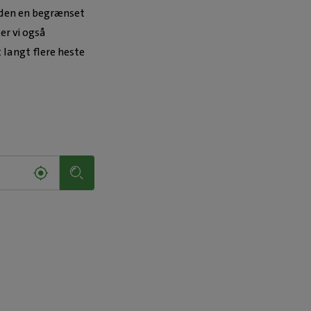
toden en begrænset
er vi også
langt flere heste