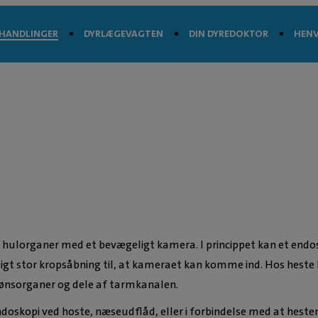
HANDLINGER
DYRLÆGEVAGTEN
DIN DYREDOKTOR
HENV
 hulorganer med et bevægeligt kamera. I princippet kan et end
ligt stor kropsåbning til, at kameraet kan komme ind. Hos hest
kønsorganer og dele af tarmkanalen.
oskopi ved hoste, næseudflåd, eller i forbindelse med at hesten 