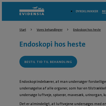
DYREKLINIKKER
BE
Start
Vores behandlinger
Endoskopi hos heste
Endoskopi hos heste
BESTIL TID TIL BEHANDLING
Endoskopi indebærer, at man undersøger forskellige
undersøgelse af alle organer, som har en tilstrække
undersøge luftveje, spiserør, mavesæk, urinorgan, 
Det er almindeligt, at luftvejene undersøges med end