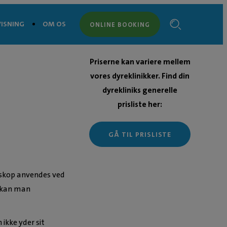
ISNING
OM OS
ONLINE BOOKING
Priserne kan variere mellem
vores dyreklinikker. Find din
dyrekliniks generelle
prisliste her:
GÅ TIL PRISLISTE
oskop anvendes ved
e kan man
ikke yder sit