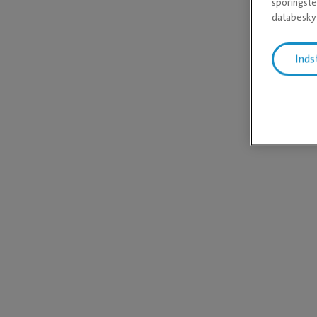
sporingste
databeskyt
Inds