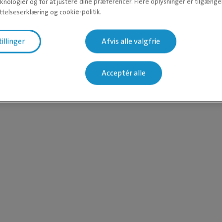
knologier og for at justere dine præferencer. Flere oplysninger er tilgængel
telseserklæring og cookie-politik.
tillinger
Afvis alle valgfrie
Acceptér alle