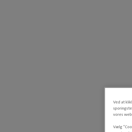
Ved at kli
sporingste
vores webs
Vælg “Cook