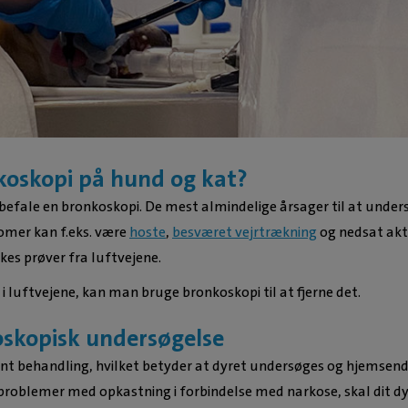
koskopi på hund og kat?
nbefale en bronkoskopi. De mest almindelige årsager til at unde
omer kan f.eks. være
hoste
,
besværet vejrtrækning
og nedsat akt
kes prøver fra luftvejene.
 luftvejene, kan man bruge bronkoskopi til at fjerne det.
oskopisk undersøgelse
nt behandling, hvilket betyder at dyret undersøges og hjemse
problemer med opkastning i forbindelse med narkose, skal dit dyr