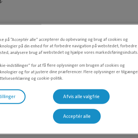
g.
r der tilbyder denne behandling
kke på “Acceptér alle” accepterer du opbevaring og brug af cookies og
knologier på din enhed for at forbedre navigation på webstedet, forbedr
ted, analysere brug af webstedet og hjælpe vores markedsføringsindsats
ie-indstillinger” for at få flere oplysninger om brugen af cookies og
knologier og for at justere dine præferencer. Flere oplysninger er tilgængel
telseserklæring og cookie-politik.
ligst på, at dyreklinikkerne bliver opført
tillinger
Afvis alle valgfrie
Acceptér alle