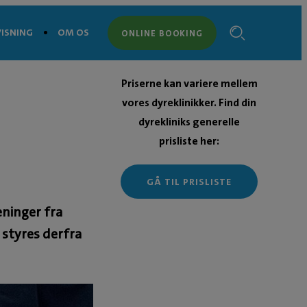
ISNING
OM OS
ONLINE BOOKING
Priserne kan variere mellem
vores dyreklinikker. Find din
dyrekliniks generelle
prisliste her:
GÅ TIL PRISLISTE
eninger fra
 styres derfra