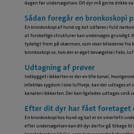
dagen før undersøgelsen. Dit dyr må gerne drikke va
Sådan foregår en bronkoskopi p
En bronkoskopi af hund og kat udføres i fuld narkose
at forskellige strukturer kan undersøges grundigt. K
tydeligt frem på skærmen, som viser billederne fra
bronkoskopi se, hvis der er øget bevægelse i f.eks. lu
Udtagning af prøver
Indbygget i kikkerten er der en lille kanal, hvorigenn
infektiøs sygdom i sine luftveje, kan der udtages e
kanalen i kikkerten. Der kan ligeledes udtages små 
Efter dit dyr har fået foretaget
En bronkoskopi hos hund og kat er en smertefri unde
efter undersøgelsen kan dit dyr derfor gå tilbage t