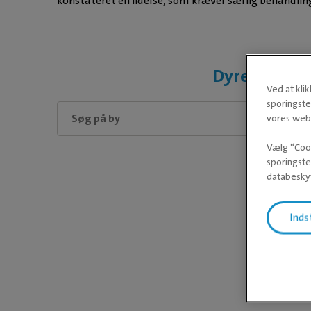
konstateret en lidelse, som kræver særlig behandlin
Dyreklinikke
Ved at kli
sporingste
vores webs
Vælg “Cook
sporingste
databeskyt
Vent ven
Inds