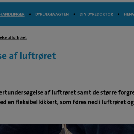
HANDLINGER
DYRLÆGEVAGTEN
DIN DYREDOKTOR
HENV
lse af luftrøret
e af luftrøret
ertundersøgelse af luftrøret samt de større forgr
en fleksibel kikkert, som føres ned i luftrøret og