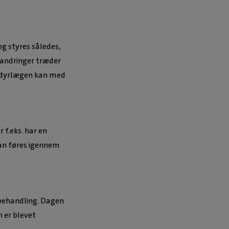
og styres således,
randringer træder
g dyrlægen kan med
 f.eks. har en
kan føres igennem
 behandling. Dagen
 er blevet