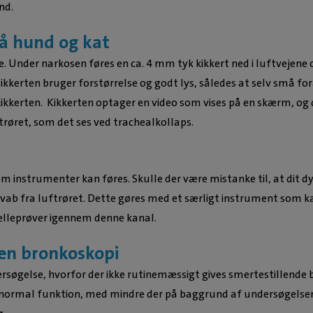
nd.
å hund og kat
. Under narkosen føres en ca. 4 mm tyk kikkert ned i luftvejene 
ikkerten bruger forstørrelse og godt lys, således at selv små fo
 kikkerten. Kikkerten optager en video som vises på en skærm, o
ftrøret, som det ses ved trachealkollaps.
em instrumenter kan føres. Skulle der være mistanke til, at dit dyr
t svab fra luftrøret. Dette gøres med et særligt instrument som 
celleprøver igennem denne kanal.
 en bronkoskopi
rsøgelse, hvorfor der ikke rutinemæssigt gives smertestillende
il normal funktion, med mindre der på baggrund af undersøgelsen