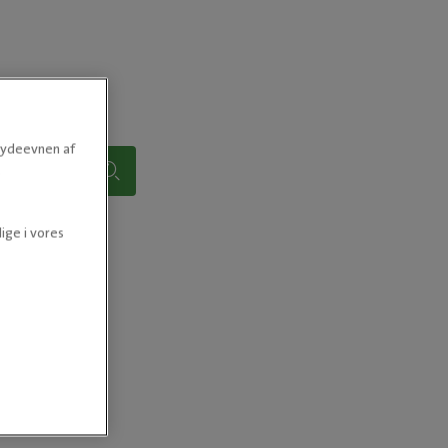
e ydeevnen af
.
ige i vores