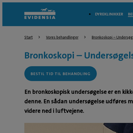
DYREKLINIKKER
BE
Start
Vores behandlinger
Bronkoskopi – Undersøge
Bronkoskopi – Undersøgels
BESTIL TID TIL BEHANDLING
En bronkoskopisk undersøgelse er en kikk
denne. En sådan undersøgelse udføres med 
videre ned i luftvejene.