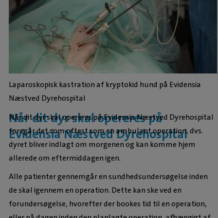
Laparoskopisk kastration af kryptokid hund på Evidensia
Næstved Dyrehospital
Når dit dyr skal opereres på
Når dit dyr skal opereres på Evidensia Næstved Dyrehospital
foregår det som oftest som en ambulant operation, dvs.
Evidensia Næstved Dyrehospital
dyret bliver indlagt om morgenen og kan komme hjem
allerede om eftermiddagen igen.
Alle patienter gennemgår en sundhedsundersøgelse inden
de skal igennem en operation. Dette kan ske ved en
forundersøgelse, hvorefter der bookes tid til en operation,
eller på dagen inden den planlagte operation, afhængigt af