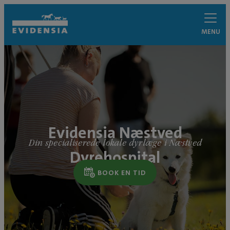
MENU
Evidensia Næstved
Din specialiserede lokale dyrlæge i Næstved
Dyrehospital
BOOK EN TID