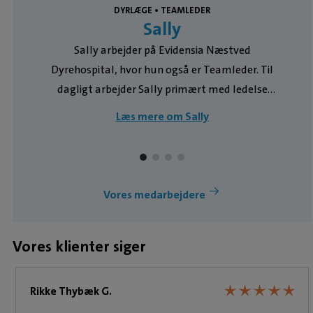
DYRLÆGE • TEAMLEDER
Sally
Sally arbejder på Evidensia Næstved
Dyrehospital, hvor hun også er Teamleder. Til
dagligt arbejder Sally primært med ledelse
samt varieret klinisk arbejde, hvor hun har både
Læs mere om Sally
konsultationer, udredninger og behandlinger af
indlagte hunde, katte og kaniner – både
medicinsk og kirurgisk. Sally interesserer sig især
for medicinske patienter, bløddelskirurgi,
Vores medarbejdere
tandbehandlinger m.v. samt ledelse. Dyr: Saluki
hund ”Grace” født i 2022, Norsk Skovkat
Vores klienter siger
blanding ”Lille My" født i 2008, Maine Coon kat
”Jenle” født i 2021 et par dværgvædderkaniner.
Tidligere også heste og ponyer - nu mest
★
★
★
★
★
★
★
★
★
★
Rikke Thybæk G.
"ponymor". Erfaring: Sally har været ansat på