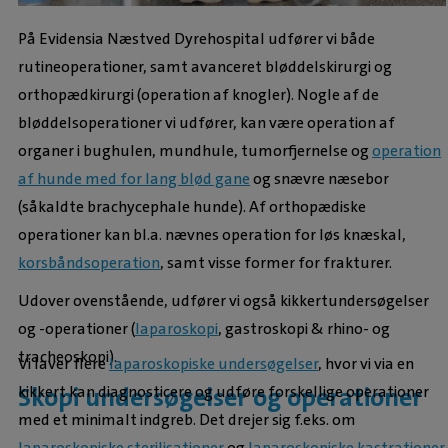
På Evidensia Næstved Dyrehospital udfører vi både
rutineoperationer, samt avanceret bløddelskirurgi og
orthopædkirurgi (operation af knogler). Nogle af de
bløddelsoperationer vi udfører, kan være operation af
organer i bughulen, mundhule, tumorfjernelse og
operation
af hunde med for lang blød gane
og snævre næsebor
(såkaldte brachycephale hunde). Af orthopædiske
operationer kan bl.a. nævnes operation for løs knæskal,
korsbåndsoperation
, samt visse former for frakturer.
Udover ovenstående, udfører vi også kikkertundersøgelser
og -operationer (
laparoskopi
, gastroskopi & rhino- og
tracheoskopi).
Vi laver flere
laparoskopiske undersøgelser
, hvor vi via en
kikkert kan diagnosticere og udføre forskellige operationer
Skopi undersøgelser og operationer
med et minimalt indgreb. Det drejer sig f.eks. om
laparoskopiske sterilisationer
og
laparoskopiske kastrationer