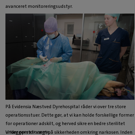
avanceret monitoreringsudstyr.
På Evidensia Næstved Dyrehospital råder vi over tre store
operationsstuer. Dette gør, at vi kan holde forskellige former
for operationer adskilt, og herved sikre en bedre sterilitet
under operationerne.
Vi lægger stor vægt på sikkerheden omkring narkosen. Inden