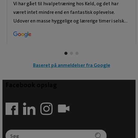
Vi har gået til hvalpetræning hos Keld, og det har
Evidensia Næstved Dyrehospital siden 2022.
været intet mindre end en fantastisk oplevelse.
Tidligere har Sally arbejdet på Ringsted
Udover en masse hyggelige og lærerige timer i selskab
Dyreklinik, Land og By Dyreklinik, Frederikshavn
med andre hunde og deres ejere, har vi fået en meget
Dyrehospital, AniCura Gistrup Dyrehospital,
rolig og afbalanceret familiehund, lige som vi
Fødevarestyrelsen, Mørkøv Dyreklinik og
ønskede os. Keld er eminent til at formidle træning og
Universitetshospitalet for Familiedyr på
individualisere, så alle opnår de resultater, man
Københavns Universitet. Kurser og
ønsker. Kæmpe anbefaling herfra, og vi ville ønske, vi
efteruddannelse: Sally har desuden adskillige
Baseret på anmeldelser fra Google
kunne komme til træningen hver eneste lørdag
kurser indenfor intern medicin herunder tre
fremover. Hilsen “Bitten” 🐶
moduler af ESAVS Internal Medicine i Utrecht,
Facebook opslag
ESAVS Radiology, bløddelskirurgi m.v.