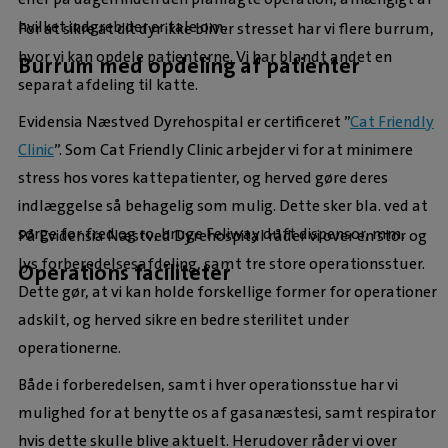
hvilket indgreb der er tale om.
For at sikre at dit dyr ikke bliver stresset har vi flere burrum,
hvor vi kan opdele patienterne. Vi har blandt andet en
Burrum med opdeling af patienter
separat afdeling til katte.
Evidensia Næstved Dyrehospital er certificeret ”
Cat Friendly
Clinic
”. Som Cat Friendly Clinic arbejder vi for at minimere
stress hos vores kattepatienter, og herved gøre deres
indlæggelse så behagelig som mulig. Dette sker bla. ved at
sørge for fred og ro, bruge Feliway duft dispensor, mm.
På Evidensia Næstved Dyrehospital råder vi over en stor og
lys forberedelsesafdeling, samt tre store operationsstuer.
Operations faciliteter
Dette gør, at vi kan holde forskellige former for operationer
adskilt, og herved sikre en bedre sterilitet under
operationerne.
Både i forberedelsen, samt i hver operationsstue har vi
mulighed for at benytte os af gasanæstesi, samt respirator
hvis dette skulle blive aktuelt. Herudover råder vi over