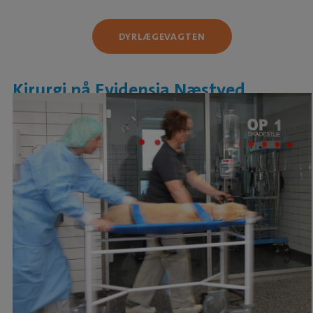
DYRLÆGEVAGTEN
Kirurgi på Evidensia Næstved
Dyrehospital