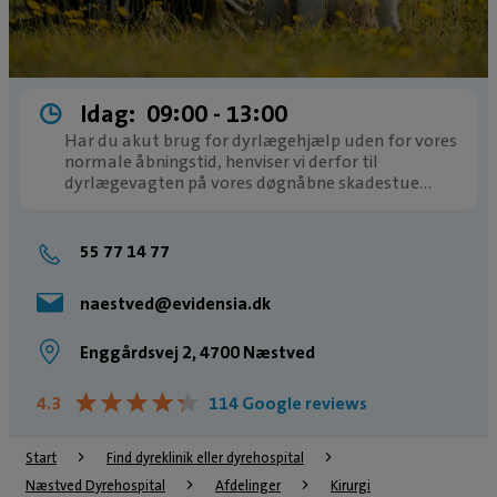
Idag:
09:00 ­- 13:00
Har du akut brug for dyrlægehjælp uden for vores
normale åbningstid, henviser vi derfor til
dyrlægevagten på vores døgnåbne skadestue
på
Evidensia Karlslunde Dyrehospital
, ring på
tlf.
46151525.
55 77 14 77
naestved@evidensia.dk
Enggårdsvej 2, 4700 Næstved
★
★
★
★
★
★
★
★
★
★
4.3
114 Google reviews
Start
Find dyreklinik eller dyrehospital
Næstved Dyrehospital
Afdelinger
Kirurgi