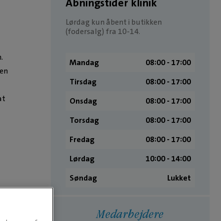
Åbningstider klinik
Lørdag kun åbent i butikken
(fodersalg) fra 10-14.
.
Mandag
08:00 ­- 17:00
gen
Tirsdag
08:00 ­- 17:00
at
Onsdag
08:00 ­- 17:00
Torsdag
08:00 ­- 17:00
Fredag
08:00 ­- 17:00
Lørdag
10:00 ­- 14:00
Søndag
Lukket
Medarbejdere