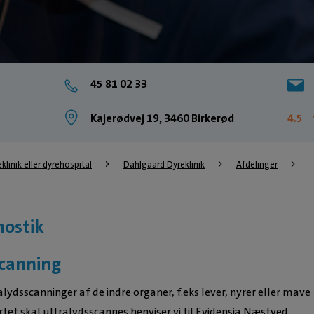
45 81 02 33
Kajerødvej 19, 3460 Birkerød
4.5
eklinik eller dyrehospital
Dahlgaard Dyreklinik
Afdelinger
nostik
scanning
alydsscanninger af de indre organer, f.eks lever, nyrer eller mave
rtet skal ultralydsscannes henviser vi til Evidensia Næstved