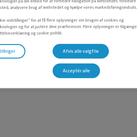
knologier på din enhed for at forbedre navigation på webstedet, forbedr
ted, analysere brug af webstedet og hjælpe vores markedsføringsindsats
ie-indstillinger” for at få flere oplysninger om brugen af cookies og
knologier og for at justere dine præferencer. Flere oplysninger er tilgængel
telseserklæring og cookie-politik.
tillinger
Afvis alle valgfrie
Acceptér alle
DYRLÆGE
Leono
Leonora arbejder 
på Evidensia D
Dyreklinik og er 
primære kirurg.
Læs mere om 
uddannet dyrlæge i
mange års erfa