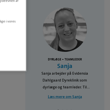
e ydeevnen af
.
ige i vores
DYRLÆGE • TEAMLEDER
ra
Sanja
som dyrlæge
Sanja arbejder på Evidensia
ahlgaard
Dahlgaard Dyreklinik som
klinikkens
dyrlæge og teamleder. Til
 Hun blev
dagligt arbejder Sanja med
Leonora
Læs mere om Sanja
 2015 og har
sundhedsundersøgelser, almene
ring fra
konsultationer og operationer.