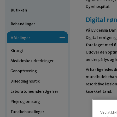
Dyrehospital.
Butikken
Digital rø
Behandlinger
På Evidensia Dahl
Digital røntgen g
Afdelinger
foretaget med fil
Kirurgi
Udover den optim
ændre på lys og k
Medicinske udredninger
Vi har ligeledes 
Genoptræning
mundhulebehandli
Billeddiagnostik
resorbtive læsion
knækket tand.
Laboratorieundersøgelser
Pleje og omsorg
Tandbehandlinger
Ved at kli