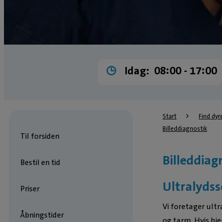
Idag:
08:00 ­- 17:00
Start
Find dyr
Billeddiagnostik
Til forsiden
Billeddiag
Bestil en tid
Ultralyds
Priser
Vi foretager ultr
Åbningstider
og tarm. Hvis hje