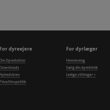
odontologi og int
som en vigtig del 
Evidensia Dahlgaard
Faglige intere
efteruddannelse:
tandbehandling,
allergisygdom
For dyreejere
For dyrlæger
medicinske lidelser
kat. Har deltaget i 
Din Dyredoktor
Henvisning
for tandbehandling
Downloads
Sælg din dyreklinik
kroniske mave-/ta
Nyhedsbrev
Ledige stillinger >
samt udvidet inte
Privatlivspolitik