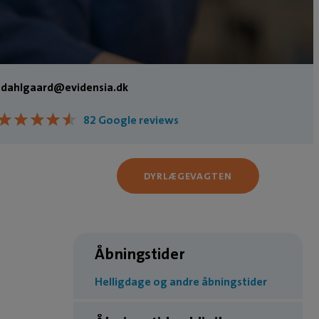
dahlgaard@evidensia.dk
★
★
★
★
★
★
★
★
★
★
82 Google reviews
DYRLÆGEVAGTEN
Åbningstider
Helligdage og andre åbningstider