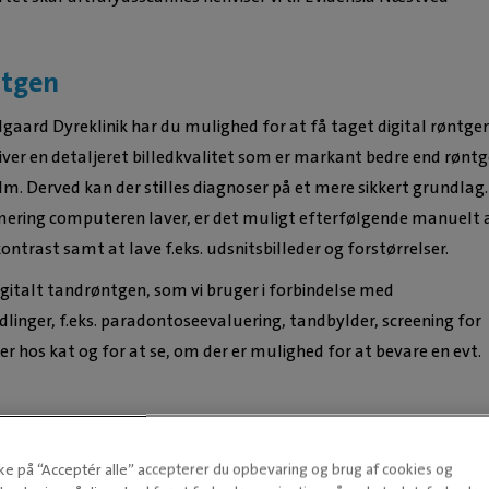
ntgen
gaard Dyreklinik har du mulighed for at få taget digital røntgen
iver en detaljeret billedkvalitet som er markant bedre end rønt
m. Derved kan der stilles diagnoser på et mere sikkert grundlag.
ering computeren laver, er det muligt efterfølgende manuelt 
ontrast samt at lave f.eks. udsnitsbilleder og forstørrelser.
digitalt tandrøntgen, som vi bruger i forbindelse med
nger, f.eks. paradontoseevaluering, tandbylder, screening for
er hos kat og for at se, om der er mulighed for at bevare en evt.
kke på “Acceptér alle” accepterer du opbevaring og brug af cookies og