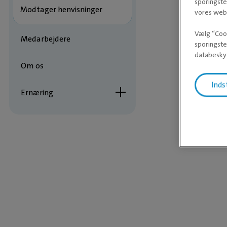
sporingste
Modtager henvisninger
vores webs
Vælg “Cook
Medarbejdere
sporingste
databeskyt
Om os
Inds
Ernæring