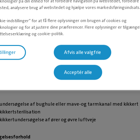
knologier på din enhed for at forbedre navigation på webstedet, forbedr
lse af bughule og specifikke organer under indlæggelse, samt
ted, analysere brug af webstedet og hjælpe vores markedsføringsindsats
dsscanning
ie-indstillinger” for at få flere oplysninger om brugen af cookies og
knologier og for at justere dine præferencer. Flere oplysninger er tilgængel
 og tandudstyr
telseserklæring og cookie-politik.
lse og behandling af tandsygdom under dags-indlæggelse
tillinger
Afvis alle valgfrie
tue
narkose udstyr til sikker monitorering af dit dyr under bedøvels
Acceptér alle
DYRLÆGE
 almen og avanceret kirurgi
Leono
Leonora arbejder 
på Evidensia D
l undersøgelse af bughule eller mave-og tarmkanal med kikkert
Dyreklinik og er 
kikkertsterilisation
primære kirurg.
 kikkertundersøgelse af ører og øvre luftveje
Læs mere om 
uddannet dyrlæge i
gelsesforhold
mange års erfa