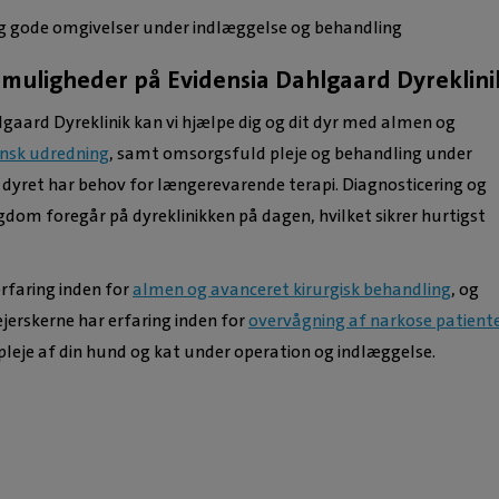
smådyrspraksis. Ud
 og gode omgivelser under indlæggelse og behandling
varetager hu
muligheder på Evidensia Dahlgaard Dyreklini
tandpatienter,
konsultation
gaard Dyreklinik kan vi hjælpe dig og dit dyr med almen og
sundhedsundersøgel
nsk udredning
, samt omsorgsfuld pleje og behandling under
desuden særlig in
 dyret har behov for længerevarende terapi. Diagnosticering og
hud- og allergilidel
★
★
dom foregår på dyreklinikken på dagen, hvilket sikrer hurtigst
Bente Larsen
og kat. Leonora er også en del af
God og virkelig professionel
vagtteamet på E
rfaring inden for
almen og avanceret kirurgisk behandling
, og
behandling af vores lille hund ,der
Karlslunde Dyre
jerskerne har erfaring inden for
overvågning af narkose patient
havde revet korsbåndet ove
Erfaring: Leonora h
leje af din hund og kat under operation og indlæggelse.
var hunden opereret ,det før
arbejdet seks år ho
ringede til ,var der 12 dages
Fredensborg og t
,bare på første undersøgels
Curapet i Holte. Hu
stjerner herfra 😍
dag med sin om
erfaring inden fo