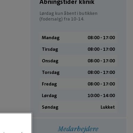
Åbningstider klinik
Lørdag kun åbent i butikken
(fodersalg) fra 10-14.
Mandag
08:00 ­- 17:00
Tirsdag
08:00 ­- 17:00
Onsdag
08:00 ­- 17:00
Torsdag
08:00 ­- 17:00
Fredag
08:00 ­- 17:00
Lørdag
10:00 ­- 14:00
Søndag
Lukket
Medarbejdere