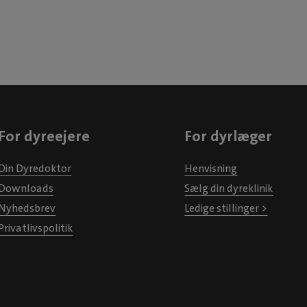
odontologi og int
som en vigtig del 
Evidensia Dahlgaard
Faglige intere
efteruddannelse:
tandbehandling,
allergisygdom
For dyreejere
For dyrlæger
medicinske lidelser
kat. Har deltaget i 
Din Dyredoktor
Henvisning
for tandbehandling
Downloads
Sælg din dyreklinik
kroniske mave-/ta
Nyhedsbrev
Ledige stillinger >
samt udvidet inte
Privatlivspolitik