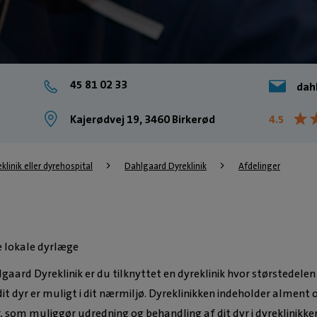
45 81 02 33
dah
★
★
Kajerødvej 19, 3460 Birkerød
4.5
eklinik eller dyrehospital
Dahlgaard Dyreklinik
Afdelinger
e lokale dyrlæge
gaard Dyreklinik er du tilknyttet en dyreklinik hvor størstedelen
it dyr er muligt i dit nærmiljø. Dyreklinikken indeholder alment 
, som muliggør udredning og behandling af dit dyr i dyreklinikke