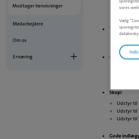
sporingste
Undersøge
Modtager henvisninger
vores webs
drægtighe
Vælg “Cook
Medarbejdere
sporingste
Tandrøntgen
databeskyt
Undersøge
Om os
Inds
Ernæring
Operationss
Avanceret 
Udstyr til
Skopi
Udstyr ti
Udstyr til 
Udstyr til
Gode indlæg