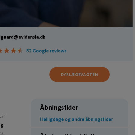
lgaard@evidensia.dk
★
★
★
★
★
★
★
★
82 Google reviews
DYRLÆGEVAGTEN
Åbningstider
 af
Helligdage og andre åbningstider
og
ns