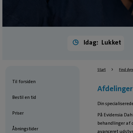
Idag:
Lukket
Start
Find dyr
Til forsiden
Afdelinger
Bestil en tid
Din specialisered
Priser
På Evidensia Dahl
behandlinger af d
Åbningstider
avanceret udstyr