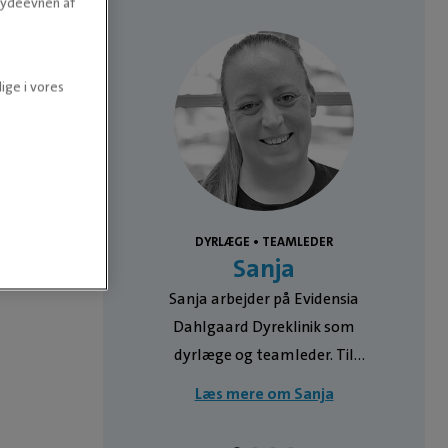
e ydeevnen af
.
ige i vores
e
DYRLÆGE • TEAMLEDER
ra
Sanja
som dyrlæge
Sanja arbejder på Evidensia
ahlgaard
Dahlgaard Dyreklinik som
klinikkens
dyrlæge og teamleder. Til
 Hun blev
dagligt arbejder Sanja med
Leonora
Læs mere om Sanja
 2015 og har
sundhedsundersøgelser, almene
ring fra
konsultationer og operationer.