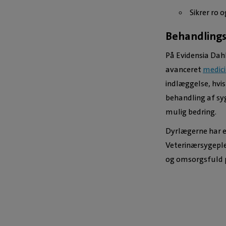
Sikrer ro
Behandlings
På Evidensia Dahl
avanceret
medici
indlæggelse, hvis
behandling af syg
mulig bedring.
Dyrlægerne har e
Veterinærsygeple
og omsorgsfuld p