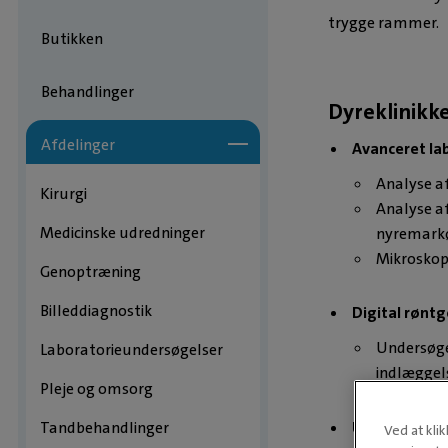
trygge rammer.
Butikken
RING OG BES
Behandlinger
Dyreklinikk
Afdelinger
Avanceret la
Analyse af
Kirurgi
Analyse af
Medicinske udredninger
nyremarkø
Mikroskopi
Genoptræning
Billeddiagnostik
Digital rønt
Undersøge
Laboratorieundersøgelser
indlæggel
Pleje og omsorg
Tandbehandlinger
Ultralydssca
Ved at kli