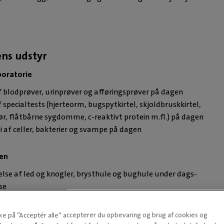
TIL TID
ens udstyr
boratorie
 blodprøver, urinprøver og afføringsprøver på dagen
 specialtests (hjerteorm, bugspytkirtel, skjoldbruskkirtel,
r, flåtbårne sygdomme, c-reaktivt protein m.fl.) på dagen
 af celler, bakterier og svampe på dagen
gen
lse af led og knogler, brysthule og bughule under dags-
se
nning
kke på “Acceptér alle” accepterer du opbevaring og brug af cookies og