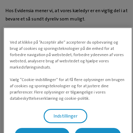
Hos Evidensia mener vi, at vores kæledyr er en vigtig del i at
bevare et så sundt dyreliv som muligt.
Vaccinationen beskytter nemlig kæledyret imod enkelte
alvorlige og i flere tilfælde meget smittende sygdomme.
Ved at klikke på “Acceptér alle” accepterer du opbevaring og
Man bidrager således til at forhindre at andre kæledyr
brug af cookies og sporingsteknologier på din enhed for at
smittes. Normalt er der ingen stor risiko forbundet med en
forbedre navigation på webstedet, forbedre ydeevnen af vores
websted, analysere brug af webstedet og hjælpe vores
vaccination. Vaccinationsprogrammet for den enkelte kat
markedsføringsindsats.
tilrettelægges af dyrlægen i samråd med ejer ud fra en
risikovurdering baseret på kattens adfærd og færden.
Vælg “Cookie-indstillinger” for at få flere oplysninger om brugen
af cookies og sporingsteknologier og for at justere dine
præferencer. Flere oplysninger er tilgængelige i vores
LÆS MERE OM
databeskyttelseserklæring og cookie-politik.
VACCINATION AF KAT
Indstillinger