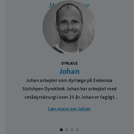
Medarbejdere
DYRLÆGE
Johan
Johan arbejder som dyrlæge på Evidensia
Slotsbyen Dyreklinik. Johan har arbejdet med
smådyrskirurgi i over 25 år. Johan er fagligt
interesseret i ortopædi (knoglekirurgi) og
Læs mere om Johan
endoskopi (kikkertundersøgelser), og har været
på en lang række kurser i både ind- og udland i
disse emner. På Evidensia Slotsbyen Dyreklinik