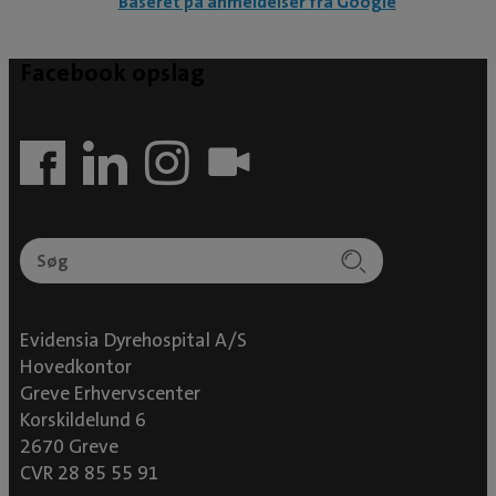
Baseret på anmeldelser fra Google
for: Ortopædi (led- og knoglekirurgi)
Bløddelskirurgi Endoskopi (kikkertundersøgelser
Facebook opslag
og -operationer)
Evidensia Dyrehospital A/S
Hovedkontor
Greve Erhvervscenter
Korskildelund 6
2670 Greve
CVR 28 85 55 91