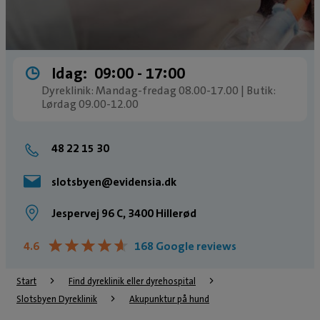
Idag:
09:00 ­- 17:00
Dyreklinik: Mandag-fredag 08.00-17.00 | Butik:
Lørdag 09.00-12.00
48 22 15 30
slotsbyen@evidensia.dk
Jespervej 96 C, 3400 Hillerød
★
★
★
★
★
★
★
★
★
★
4.6
168 Google reviews
Start
Find dyreklinik eller dyrehospital
Slotsbyen Dyreklinik
Akupunktur på hund