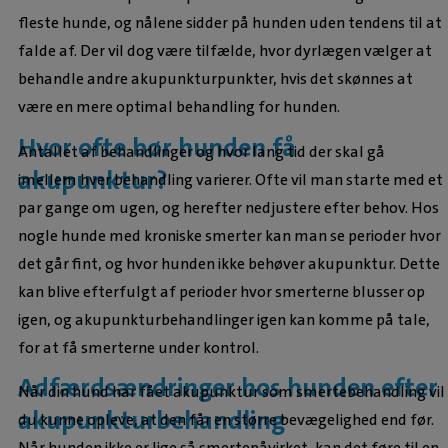
fleste hunde, og nålene sidder på hunden uden tendens til at
falde af. Der vil dog være tilfælde, hvor dyrlægen vælger at
behandle andre akupunkturpunkter, hvis det skønnes at
være en mere optimal behandling for hunden.
Hvor ofte bør hunden få
Antallet af behandlinger og hvor lang tid der skal gå
akupunktur?
imellem hver behandling varierer. Ofte vil man starte med et
par gange om ugen, og herefter nedjustere efter behov. Hos
nogle hunde med kroniske smerter kan man se perioder hvor
det går fint, og hvor hunden ikke behøver akupunktur. Dette
kan blive efterfulgt af perioder hvor smerterne blusser op
igen, og akupunkturbehandlinger igen kan komme på tale,
for at få smerterne under kontrol.
Adfærdsændringer hos hunden efter
Når din hund har fået akupunktur som smertebehandling vil
akupunkturbehandling
du kunne opleve, at den får en større bevægelighed end før.
Når hunden ikke er lige så smertepåvirket, kan det føre til en