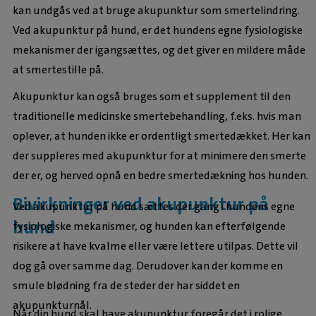
kan undgås ved at bruge akupunktur som smertelindring.
Ved akupunktur på hund, er det hundens egne fysiologiske
mekanismer der igangsættes, og det giver en mildere måde
at smertestille på.
Akupunktur kan også bruges som et supplement til den
traditionelle medicinske smertebehandling, f.eks. hvis man
oplever, at hunden ikke er ordentligt smertedækket. Her kan
der suppleres med akupunktur for at minimere den smerte
der er, og herved opnå en bedre smertedækning hos hunden.
Bivirkninger ved akupunktur på
Ved akupunktur på hund sættes der gang i hundens egne
hund
fysiologiske mekanismer, og hunden kan efterfølgende
risikere at have kvalme eller være lettere utilpas. Dette vil
dog gå over samme dag. Derudover kan der komme en
smule blødning fra de steder der har siddet en
akupunkturnål.
Når din hund skal have akupunktur foregår det i rolige