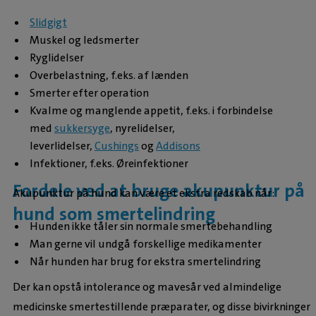
Slidgigt
Muskel og ledsmerter
Ryglidelser
Overbelastning, f.eks. af lænden
Smerter efter operation
Kvalme og manglende appetit, f.eks. i forbindelse
med
sukkersyge
, nyrelidelser,
leverlidelser,
Cushings
og
Addisons
Infektioner, f.eks. Øreinfektioner
Fordele ved at bruge akupunktur på
Akupunktur på hund kan være et ekstra redskab når:
hund som smertelindring
Hunden ikke tåler sin normale smertebehandling
Man gerne vil undgå forskellige medikamenter
Når hunden har brug for ekstra smertelindring
Der kan opstå intolerance og mavesår ved almindelige
medicinske smertestillende præparater, og disse bivirkninger