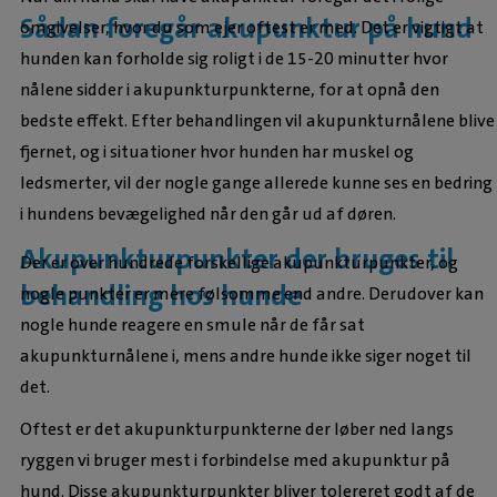
Sådan foregår akupunktur på hund
omgivelser, hvor du som ejer oftest er med. Det er vigtigt at
hunden kan forholde sig roligt i de 15-20 minutter hvor
nålene sidder i akupunkturpunkterne, for at opnå den
bedste effekt. Efter behandlingen vil akupunkturnålene blive
fjernet, og i situationer hvor hunden har muskel og
ledsmerter, vil der nogle gange allerede kunne ses en bedring
i hundens bevægelighed når den går ud af døren.
Akupunkturpunkter der bruges til
Der er over hundrede forskellige akupunkturpunkter, og
behandling hos hunde
nogle punkter er mere følsomme end andre. Derudover kan
nogle hunde reagere en smule når de får sat
akupunkturnålene i, mens andre hunde ikke siger noget til
det.
Oftest er det akupunkturpunkterne der løber ned langs
ryggen vi bruger mest i forbindelse med akupunktur på
hund. Disse akupunkturpunkter bliver tolereret godt af de