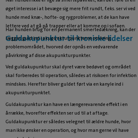
øget interesse i at bevæge sig mere frit rundt, f.eks. ser vi ved
hunde med knæ-, hofte- og rygproblemer, at de kan have
lettere ved at gå på trapper eller at komme op i sofaen.
Har hunden brug for en permanent smertedækning, kan der
Guldakupunktur til kroniske lidelser
lægges guld ind i akupunkturpunkterne omkring
problemområdet, hvorved der opnås en vedvarende
påvirkning af disse akupunkturpunkter.
Ved guldakupunktur skal dyret være bedøvet og området
skal forberedes til operation, således at risikoen for infektion
mindskes. Herefter bliver guldet ført via en kanyle ind i
akupunkturpunktet.
Guldakupunktur kan have en længerevarende effekt i en
årrække, hvorefter effekten ser ud til at aftage.
Guldakupunktur er således velegnet til ældre hunde, hvor
man ikke ønsker en operation, og hvor man gerne vil have