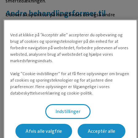
smertedækningen.
Andre behandlingsformer til
Udover akupunktur på hund findes der også andre
smertelindring
behandlingsformer der kan afhjælpe smerter, f.eks.
fysioterapi, kiropraktik og laserbehandling. De forskellige
Ved at klikke på “Acceptér alle” accepterer du opbevaring og
metoder giver mulighed for at tilpasse smertebehandlingen
brug af cookies og sporingsteknologier på din enhed for at
forbedre navigation på webstedet, forbedre ydeevnen af vores
individuelt, og de kan eventuelt supplere hinanden.
websted, analysere brug af webstedet og hjælpe vores
Dyrlægen kan vejlede ift. hvilken type behandlingsform der
markedsføringsindsats.
anbefales til din hund.
Vælg “Cookie-indstillinger” for at få flere oplysninger om brugen
af cookies og sporingsteknologier og for at justere dine
præferencer. Flere oplysninger er tilgængelige i vores
Åbningstider
databeskyttelseserklæring og cookie-politik.
Dyreklinik: Mandag-fredag 08.00-17.00 | Butik:
Lørdag 09.00-12.00
Indstillinger
Helligdage og andre åbningstider
Afvis alle valgfrie
Acceptér alle
Åbningstider