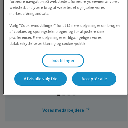
forbedre navigation på webstedet, forbedre ydeevnen af vores
websted, analysere brug af webstedet og hjælpe vores
markedsføringsindsats.
Vælg “Cookie-indstillinger” for at få flere oplysninger om brugen
DYRLÆGE
af cookies og sporingsteknologier og for at justere dine
Johan
præferencer. Flere oplysninger er tilgængelige i vores
databeskyttelseserklæring og cookie-politik.
Johan arbejder som dyrlæge på Evidensia
Slotsbyen Dyreklinik. Johan har arbejdet med
Indstillinger
smådyrskirurgi i over 25 år. Johan er fagligt
interesseret i ortopædi (knoglekirurgi) og
Læs mere om Johan
Afvis alle valgfrie
Acceptér alle
endoskopi (kikkertundersøgelser), og har været
på en lang række kurser i både ind- og udland i
disse emner. På Evidensia Slotsbyen Dyreklinik
arbejder Johan særligt med kirurgi, herunder
Vores medarbejdere
ortopædi, men også kikkertundersøgelser og -
behandlinger. Dyr Katten Ozzie Erfaring Johan
har arbejdet på Evidensia Slotsbyen Dyreklinik