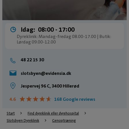
Idag:
08:00 ­- 17:00
Dyreklinik: Mandag-fredag 08.00-17.00 | Butik:
Lørdag 09.00-12.00
48 22 15 30
slotsbyen@evidensia.dk
Jespervej 96 C, 3400 Hillerød
★
★
★
★
★
★
★
★
★
★
4.6
168 Google reviews
Start
Find dyreklinik eller dyrehospital
Slotsbyen Dyreklinik
Genoptræning