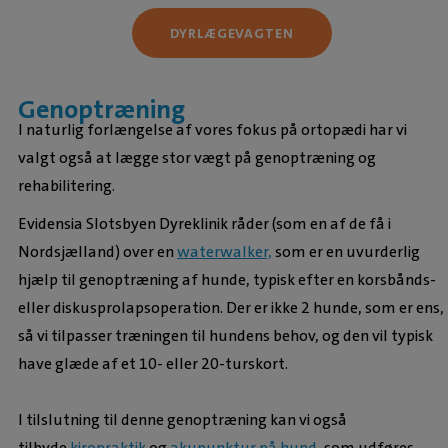
DYRLÆGEVAGTEN
Genoptræning
I naturlig forlængelse af vores fokus på ortopædi har vi
valgt også at lægge stor vægt på genoptræning og
rehabilitering.
Evidensia Slotsbyen Dyreklinik råder (som en af de få i
Nordsjælland) over en
waterwalker,
som er en uvurderlig
hjælp til genoptræning af hunde, typisk efter en korsbånds-
eller diskusprolapsoperation. Der er ikke 2 hunde, som er ens,
så vi tilpasser træningen til hundens behov, og den vil typisk
have glæde af et 10- eller 20-turskort.
I tilslutning til denne genoptræning kan vi også
tilbyde
kiropraktik
og
akupunktur på hund
, som udføres