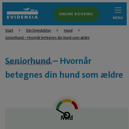
ONLINE BOOKING
MENU
Start
Din Dyredoktor
Hund
Seniorhund – Hvornår betegnes din hund som ældre
Seniorhund – Hvornår
Opdateret 12/06/2024
betegnes din hund som ældre
Mild