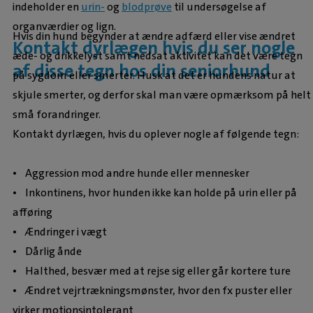
indeholder en
urin-
og
blodprøve
til undersøgelse af
organværdier og lign.
Hvis din hund begynder at ændre adfærd eller vise ændret
Kontakt dyrlægen hvis du ser nogle
æde- og drikkelyst samt nedsat aktivitet kan det være tegn
af disse tegn hos din seniorhund
på sygdom eller smerter. Husk at det er hundens natur at
skjule smerter, og derfor skal man være opmærksom på helt
små forandringer.
Kontakt dyrlægen, hvis du oplever nogle af følgende tegn:
• Aggression mod andre hunde eller mennesker
• Inkontinens, hvor hunden ikke kan holde på urin eller på
afføring
• Ændringer i vægt
• Dårlig ånde
• Halthed, besvær med at rejse sig eller går kortere ture
• Ændret vejrtrækningsmønster, hvor den fx puster eller
virker motionsintolerant