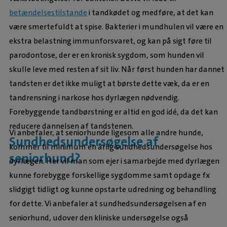
betændelsestilstande
i tandkødet og medføre, at det kan
være smertefuldt at spise. Bakterier i mundhulen vil være en
ekstra belastning immunforsvaret, og kan på sigt føre til
parodontose, der er en kronisk sygdom, som hunden vil
skulle leve med resten af sit liv. Når først hunden har dannet
tandsten er det ikke muligt at børste dette væk, da er en
tandrensning i narkose hos dyrlægen nødvendig.
Forebyggende tandbørstning er altid en god idé, da det kan
reducere dannelsen af tandstenen.
Vi anbefaler, at seniorhunde ligesom alle andre hunde,
Sundhedsundersøgelse af
kommer til minimum en årlig sundhedsundersøgelse hos
seniorhund?
dyrlægen. Her vil man som ejer i samarbejde med dyrlægen
kunne forebygge forskellige sygdomme samt opdage fx
slidgigt tidligt og kunne opstarte udredning og behandling
for dette. Vi anbefaler at sundhedsundersøgelsen af en
seniorhund, udover den kliniske undersøgelse også