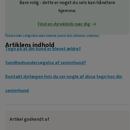
Bare rolig - dette er noget du selv kan håndtere
hjemme.
Find en dyreklinik nær dig
Hvornår regnes din hund som en senior hund?
Artiklens indhold
Tegn på at din hund er blevet ældre?
Sundhedsundersøgelse af seniorhund?
Kontakt dyrlægen hvis du ser nogle af disse tegn hos din
seniorhund
Artikel godkendt af