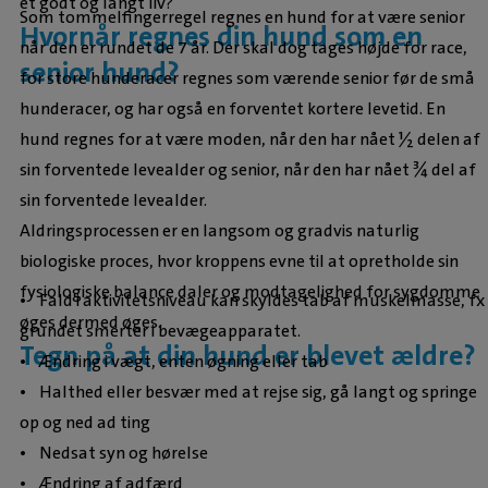
et godt og langt liv?
Som tommelfingerregel regnes en hund for at være senior
Hvornår regnes din hund som en
når den er rundet de 7 år. Der skal dog tages højde for race,
senior hund?
for store hunderacer regnes som værende senior før de små
hunderacer, og har også en forventet kortere levetid. En
hund regnes for at være moden, når den har nået ½ delen af
sin forventede levealder og senior, når den har nået ¾ del af
sin forventede levealder.
Aldringsprocessen er en langsom og gradvis naturlig
biologiske proces, hvor kroppens evne til at opretholde sin
fysiologiske balance daler og modtagelighed for sygdomme
• Fald i aktivitetsniveau kan skyldes tab af muskelmasse, fx
øges dermed øges.
grundet smerter i bevægeapparatet.
Tegn på at din hund er blevet ældre?
• Ændring i vægt, enten øgning eller tab
• Halthed eller besvær med at rejse sig, gå langt og springe
op og ned ad ting
• Nedsat syn og hørelse
• Ændring af adfærd