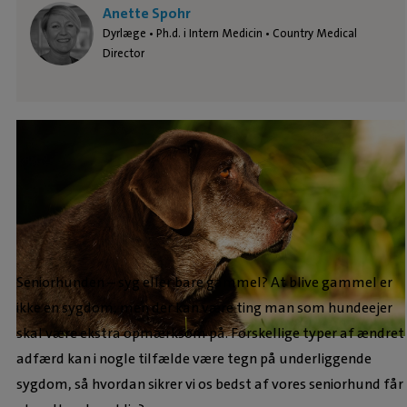
Anette Spohr
Dyrlæge • Ph.d. i Intern Medicin • Country Medical
Director
Seniorhunden – syg eller bare gammel? At blive gammel er
ikke en sygdom, men der kan være ting man som hundeejer
skal være ekstra opmærksom på. Forskellige typer af ændret
adfærd kan i nogle tilfælde være tegn på underliggende
sygdom, så hvordan sikrer vi os bedst af vores seniorhund får