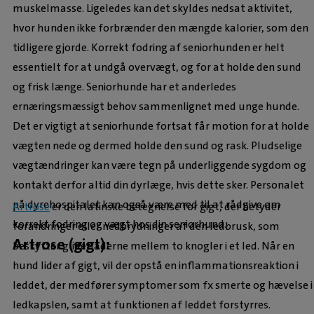
muskelmasse. Ligeledes kan det skyldes nedsat aktivitet,
hvor hunden ikke forbrænder den mængde kalorier, som den
tidligere gjorde. Korrekt fodring af seniorhunden er helt
essentielt for at undgå overvægt, og for at holde den sund
og frisk længe. Seniorhunde har et anderledes
ernæringsmæssigt behov sammenlignet med unge hunde.
Det er vigtigt at seniorhunde fortsat får motion for at holde
vægten nede og dermed holde den sund og rask. Pludselige
vægtændringer kan være tegn på underliggende sygdom og
kontakt derfor altid din dyrlæge, hvis dette sker. Personalet
på dyrehospitalet kan også være med til at rådgive om
Artrose
er den latinske betegnelse for gigt, der betyder
korrekt fodring og vægt hos din seniorhund.
forandringer eller nedbrydninger af den ledbrusk, som
Artrose (gigt):
beskytter glidefladerne mellem to knogler i et led. Når en
hund lider af gigt, vil der opstå en inflammationsreaktion i
leddet, der medfører symptomer som fx smerte og hævelse i
ledkapslen, samt at funktionen af leddet forstyrres.