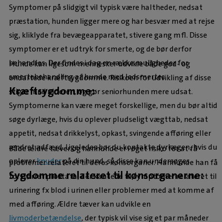
Symptomer på slidgigt vil typisk være haltheder, nedsat
præstation, hunden ligger mere og har besvær med at rejse
sig, kliklyde fra bevægeapparatet, stivere gang mfl. Disse
symptomer er et udtryk for smerte, og de bør derfor
behandles. Der findes i dag en række muligheder for
Hunde kan ligesom mennesker udvikle både god- og
smertebehandling af hunde med ledsmerter.
ondartede kræftsygdomme. Risikoen for udvikling af disse
Kræftsygdomme:
stiger med alderen, og gør seniorhunden mere udsat.
Symptomerne kan være meget forskellige, men du bør altid
søge dyrlæge, hvis du oplever pludseligt vægttab, nedsat
appetit, nedsat drikkelyst, opkast, svingende afføring eller
ændret adfærd. Ligeledes bør du kontakte dyrlægen, hvis du
Både ældre tæver og hanhunde er i øget risiko for at få
oplever
knuder
på din hund, så disse kan undersøges.
problemer relateret til deres kønsorganer. Hanhunde han få
Sygdomme relateret til kønsorganerne:
forstørret prostata, der kan lede til symptomer relateret til
urinering fx blod i urinen eller problemer med at komme af
med afføring. Ældre tæver kan udvikle en
livmoderbetændelse
, der typisk vil vise sig et par måneder