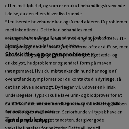
efter endt løbetid, og som er en akut behandlingskrævende
lidelse, da den ellers bliver livstruende.
Steriliserede tævehunde kan også med alderen få problemer
med inkontinens. Dette kan behandles med
østrogenbehandling eller med medicin, der forbedrer
Seniorhunde kan også udvikle forskellige typer af stofskifte-
blærelukkemuskulaturens funktion.
og organsygdomme, hvor symptomerne ofte er diffuse, men
Stofskifte- og organproblemer:
kan være vægtøgninger, pelsforandringer, øget æde- og
drikkelyst, hudproblemer og ændret form på maven
(hængemave). Hvis du mistænker din hund har nogle af
ovenstående symptomer bør du kontakte din dyrlæge, så
det kan blive undersøgt. Dyrlægen vil, udover en klinisk
undersøgelse, typisk skulle lave urin- og blodprøver for at
kunne komme nærmere en diagnose, samt udtale sig om
Ca. 80 % af alle voksne hunde har tandproblemer og risikoen
behandlingsmuligheder.
for dette øges med alderen. Seniorhunde vil typisk have en
Tandproblemer:
øget mængde opbygget tandsten, der giver gode
vækstbetingelser for bakterier. Dette vil lede til