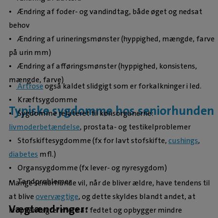
• Ændring af foder- og vandindtag, både øget og nedsat
behov
• Ændring af urineringsmønster (hyppighed, mængde, farve
på urin mm)
• Ændring af afføringsmønster (hyppighed, konsistens,
mængde, farve)
•
Artrose
også kaldet slidgigt som er forkalkninger i led.
• Kræftsygdomme
Typiske sygdomme hos seniorhunden
• Sygdomme relateret til kønsorganerne:
livmoderbetændelse
, prostata- og testikelproblemer
• Stofskiftesygdomme (fx for lavt stofskifte,
cushings
,
diabetes
mfl.)
• Organsygdomme (fx lever- og nyresygdom)
• Tandproblemer
Mange seniorhunde vil, når de bliver ældre, have tendens til
at blive
overvægtige
, og dette skyldes blandt andet, at
Vægtændringer:
kroppen lagrer mere af fedtet og opbygger mindre