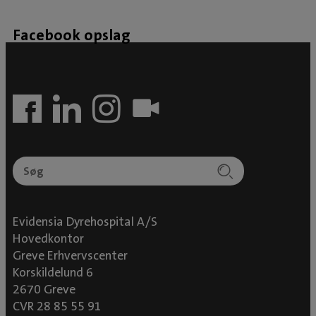
Dyrlægeforening, samt “Foreningen for Danske
Fagdyrlæger i sygdomme hos hund og kat“.
Facebook opslag
KURSER Ester har deltaget på flere kurser inden
for: Ortopædi (led- og knoglekirurgi)
Bløddelskirurgi Gastroenterologi
(mave/tarmsygdomme) Intern medicin
Endoskopi (kikkertundersøgelser- og
behandlinger) Ultralydsscanning Endokrinologi
(stofskiftesygdomme) Kardiologi
(hjertesygdomme)
Evidensia Dyrehospital A/S
Hovedkontor
Greve Erhvervscenter
Korskildelund 6
2670 Greve
CVR 28 85 55 91