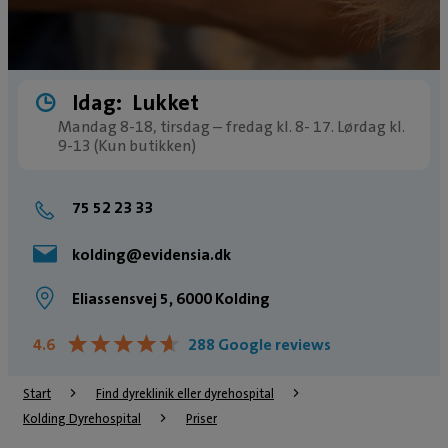
Idag:
Lukket
Mandag 8-18, tirsdag – fredag kl. 8- 17. Lørdag kl.
9-13 (Kun butikken)
75 52 23 33
kolding@evidensia.dk
Eliassensvej 5, 6000 Kolding
★
★
★
★
★
★
★
★
★
★
4.6
288 Google reviews
Start
Find dyreklinik eller dyrehospital
Kolding Dyrehospital
Priser