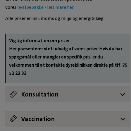
vores
hvalpepakke - læs mere her.
Alle priser er inkl. moms og miljø og energitillæg.
Vigtig information om priser
Her præsenterer vi et udvalg af vores priser. Hvis du har
spørgsmål eller mangler en specifik pris, er du
velkommen til at kontakte dyreklinikken direkte på tlf: 75
52 23 33
Konsultation
Konsultation
Akut konsultation (Dag)
Udvidet konsultation
1045
1275
1375
Vaccination