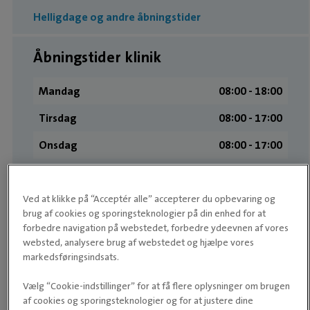
Helligdage og andre åbningstider
Åbningstider klinik
Mandag
08:00 ­- 18:00
Tirsdag
08:00 ­- 17:00
Onsdag
08:00 ­- 17:00
Torsdag
08:00 ­- 17:00
Fredag
08:00 ­- 17:00
Ved at klikke på “Acceptér alle” accepterer du opbevaring og
brug af cookies og sporingsteknologier på din enhed for at
Lørdag
09:00 ­- 13:00
forbedre navigation på webstedet, forbedre ydeevnen af vores
websted, analysere brug af webstedet og hjælpe vores
Søndag
Lukket
markedsføringsindsats.
Vælg “Cookie-indstillinger” for at få flere oplysninger om brugen
af cookies og sporingsteknologier og for at justere dine
Medarbejdere