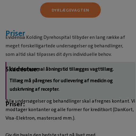
DYRLÆGEVAGTEN
Priser
Evidensia Kolding Dyrehospital tilbyder en lang række af
meget forskelligartede undersøgelser og behandlinger,
som altid skal tilpasses dit dyrs individuelle behov.
Skadestue:
Udenfor normal åbningstid tillægges vagttillæg.
Tillæg må påregnes for udlevering af medicin og
udskrivning af recepter.
Alle undersøgelser og behandlinger skal afregnes kontant. Vi
Priser:
modtager kontanter og alle former for kreditkort (DanKort,
Visa-Elektron, mastercard mm.).
Giv din hvalp den bedste start på livet med