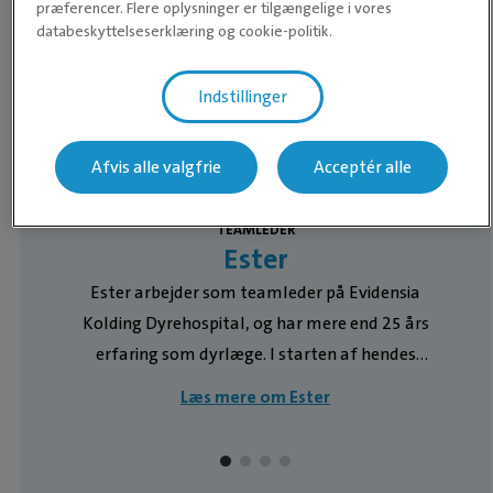
præferencer. Flere oplysninger er tilgængelige i vores
databeskyttelseserklæring og cookie-politik.
Indstillinger
Afvis alle valgfrie
Acceptér alle
TEAMLEDER
Ester
Ester arbejder som teamleder på Evidensia
Kolding Dyrehospital, og har mere end 25 års
erfaring som dyrlæge. I starten af hendes
karriere arbejdede hun med mange forskellige
Læs mere om Ester
dyrearter – herunder både smådyr, kvæg, hest
og svin. Gennem årene er det dog efterhånden
blevet mere specialiseret og i dag arbejder hun