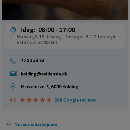
Idag:
08:00 ­- 17:00
Mandag 8-18, tirsdag – fredag kl. 8- 17. Lørdag kl.
9-13 (Kun butikken)
75 52 23 33
kolding@evidensia.dk
Eliassensvej 5, 6000 Kolding
★
★
★
★
★
★
★
★
★
★
4.6
288 Google reviews
Vores medarbejdere