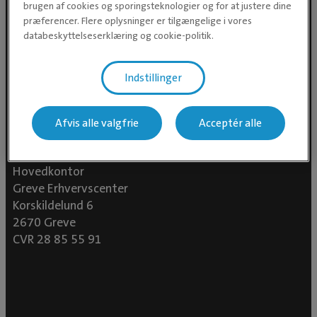
brugen af cookies og sporingsteknologier og for at justere dine
præferencer. Flere oplysninger er tilgængelige i vores
databeskyttelseserklæring og cookie-politik.
Indstillinger
Afvis alle valgfrie
Acceptér alle
Evidensia Dyrehospital A/S
Hovedkontor
Greve Erhvervscenter
Korskildelund 6
2670 Greve
CVR 28 85 55 91