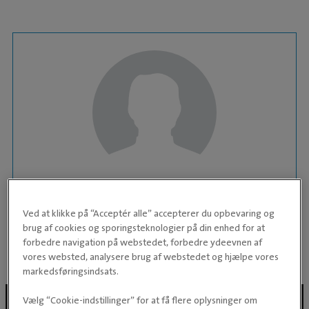
DYRLÆGE
Julie
Ved at klikke på “Acceptér alle” accepterer du opbevaring og
brug af cookies og sporingsteknologier på din enhed for at
forbedre navigation på webstedet, forbedre ydeevnen af
KLINIK:
Kolding Dyrehospital
vores websted, analysere brug af webstedet og hjælpe vores
markedsføringsindsats.
Vælg “Cookie-indstillinger” for at få flere oplysninger om