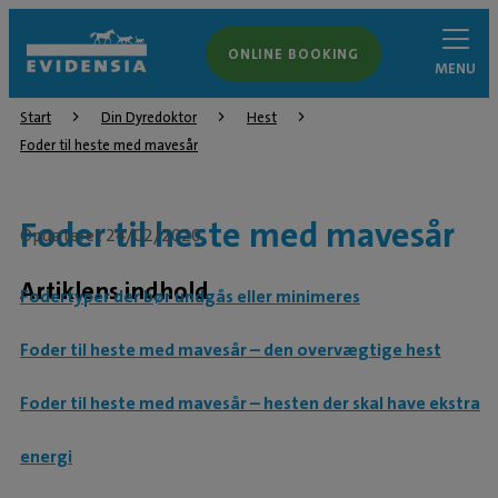
ONLINE BOOKING
MENU
Start
Din Dyredoktor
Hest
Foder til heste med mavesår
Foder til heste med mavesår
Opdateret 24/02/2020
Artiklens indhold
Fodertyper der bør undgås eller minimeres
Foder til heste med mavesår – den overvægtige hest
Foder til heste med mavesår – hesten der skal have ekstra
energi