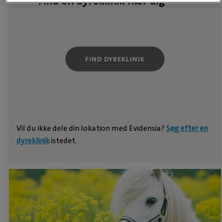
Find en dyreklinik nær dig
FIND DYREKLINIK
Vil du ikke dele din lokation med Evidensia?
Søg efter en
dyreklinik
istedet.