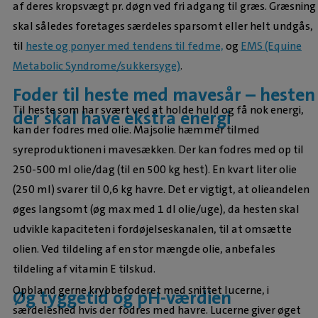
af deres kropsvægt pr. døgn ved fri adgang til græs. Græsning
skal således foretages særdeles sparsomt eller helt undgås,
til
heste og ponyer med tendens til fedme,
og
EMS (Equine
Metabolic Syndrome/sukkersyge)
.
Foder til heste med mavesår – hesten
Til heste som har svært ved at holde huld og få nok energi,
der skal have ekstra energi
kan der fodres med olie. Majsolie hæmmer tilmed
syreproduktionen i mavesækken. Der kan fodres med op til
250-500 ml olie/dag (til en 500 kg hest). En kvart liter olie
(250 ml) svarer til 0,6 kg havre. Det er vigtigt, at olieandelen
øges langsomt (øg max med 1 dl olie/uge), da hesten skal
udvikle kapaciteten i fordøjelseskanalen, til at omsætte
olien. Ved tildeling af en stor mængde olie, anbefales
tildeling af vitamin E tilskud.
Opbland gerne krybbefoderet med snittet lucerne, i
Øg tyggetid og pH-værdien
særdeleshed hvis der fodres med havre. Lucerne giver øget