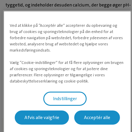
tyggetid, og indeholder desuden calcium, der begge øger pH-
værdien. Lucerne bør dog undgås til heste med fedme, EMS
(sukkersyge) eller tendens til nyreslag pga. et forholdsvis
Ved at klikke på “Acceptér alle” accepterer du opbevaring og
højt sukkerindhold.
brug af cookies og sporingsteknologier på din enhed for at
forbedre navigation på webstedet, forbedre ydeevnen af vores
-
websted, analysere brug af webstedet og hjælpe vores
markedsføringsindsats.
Vælg “Cookie-indstillinger” for at få flere oplysninger om brugen
af cookies og sporingsteknologier og for at justere dine
præferencer. Flere oplysninger er tilgængelige i vores
databeskyttelseserklæring og cookie-politik.
Foder
Heste
Mavesår
Indstillinger
Afvis alle valgfrie
Acceptér alle