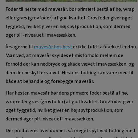
Foder til heste med mavesår, bør primært bestå af hø, wrap
eller græs (grovfoder) af god kvalitet. Grovfoder giver øget
tyggetid, hvilket giver en høj spytproduktion, som dermed
øger pH-niveauet i mavesækken.
Årsagerne til
mavesår hos hest
er ikke fuldt afdækket endnu.
Man ved, at mavesår skyldes et misforhold mellem de
forhold der kan nedbryde og skade vævet i mavesækken, og
dem der beskytter vævet. Hestens fodring kan være med til
både at behandle og forebygge mavesår.
Har hesten mavesår bør dens primære foder bestå af hø,
wrap eller græs (grovfoder) af god kvalitet. Grovfoder giver
øget tyggetid, hvilket giver en høj spytproduktion, som
dermed øger pH-niveauet i mavesækken.
Der produceres over dobbelt så meget spyt ved fodring med