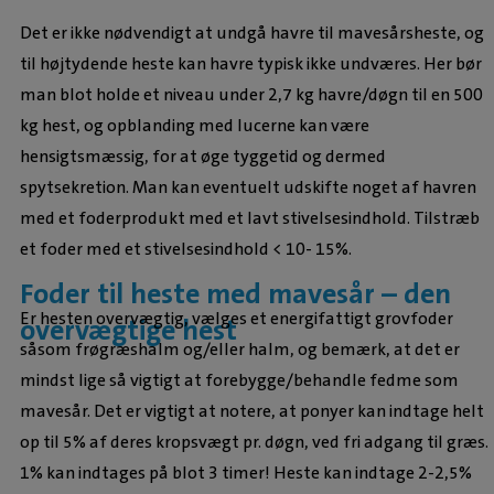
Det er ikke nødvendigt at undgå havre til mavesårsheste, og
til højtydende heste kan havre typisk ikke undværes. Her bør
man blot holde et niveau under 2,7 kg havre/døgn til en 500
kg hest, og opblanding med lucerne kan være
hensigtsmæssig, for at øge tyggetid og dermed
spytsekretion. Man kan eventuelt udskifte noget af havren
med et foderprodukt med et lavt stivelsesindhold. Tilstræb
et foder med et stivelsesindhold < 10- 15%.
Foder til heste med mavesår – den
Er hesten overvægtig, vælges et energifattigt grovfoder
overvægtige hest
såsom frøgræshalm og/eller halm, og bemærk, at det er
mindst lige så vigtigt at forebygge/behandle fedme som
mavesår. Det er vigtigt at notere, at ponyer kan indtage helt
op til 5% af deres kropsvægt pr. døgn, ved fri adgang til græs.
1% kan indtages på blot 3 timer! Heste kan indtage 2-2,5%