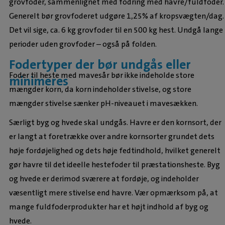
grovfoder, sammenlignet med fodring med havre/fuldfoder.
Generelt bør grovfoderet udgøre 1,25% af kropsvægten/dag.
Det vil sige, ca. 6 kg grovfoder til en 500 kg hest. Undgå lange
perioder uden grovfoder – også på folden.
Fodertyper der bør undgås eller
Foder til heste med mavesår bør ikke indeholde store
minimeres
mængder korn, da korn indeholder stivelse, og store
mængder stivelse sænker pH-niveauet i mavesækken.
Særligt byg og hvede skal undgås. Havre er den kornsort, der
er langt at foretrække over andre kornsorter grundet dets
høje fordøjelighed og dets høje fedtindhold, hvilket generelt
gør havre til det ideelle hestefoder til præstationsheste. Byg
og hvede er derimod sværere at fordøje, og indeholder
væsentligt mere stivelse end havre. Vær opmærksom på, at
mange fuldfoderprodukter har et højt indhold af byg og
hvede.