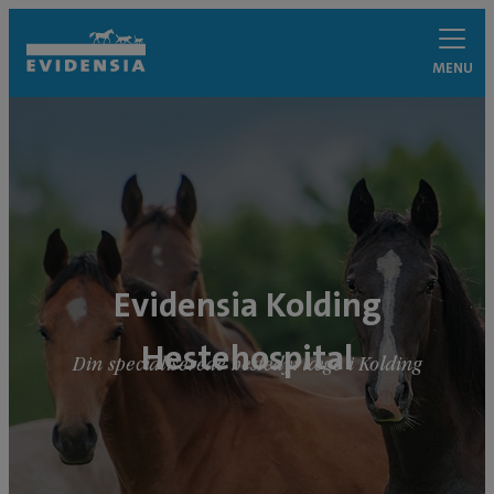
MENU
Evidensia Kolding
Hestehospital
Din specialiserede hestedyrlæge i Kolding