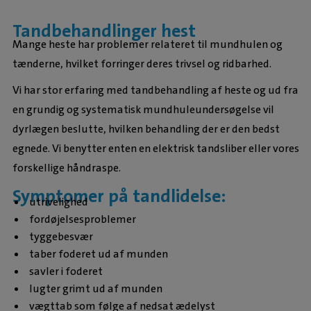
Tandbehandlinger hest
Mange heste har problemer relateret til mundhulen og
tænderne, hvilket forringer deres trivsel og ridbarhed.
Vi har stor erfaring med tandbehandling af heste og ud fra
en grundig og systematisk mundhuleundersøgelse vil
dyrlægen beslutte, hvilken behandling der er den bedst
egnede. Vi benytter enten en elektrisk tandsliber eller vores
forskellige håndraspe.
Symptomer på tandlidelse:
utrivelighed
fordøjelsesproblemer
tyggebesvær
taber foderet ud af munden
savler i foderet
lugter grimt ud af munden
vægttab som følge af nedsat ædelyst