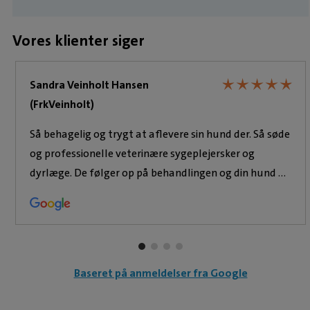
hundesport med, deriblandt agility, lydighed og
canicross.
Vores klienter siger
★
★
★
★
★
★
★
★
★
★
Sandra Veinholt Hansen
(FrkVeinholt)
Så behagelig og trygt at aflevere sin hund der. Så søde
og professionelle veterinære sygeplejersker og
dyrlæge. De følger op på behandlingen og din hund og
man får en meget personlig kontakt fremfor alt. De
er meget omsorgsfulde og man ved at ens kæledyr er
i gode og trygge hænder.
Baseret på anmeldelser fra Google