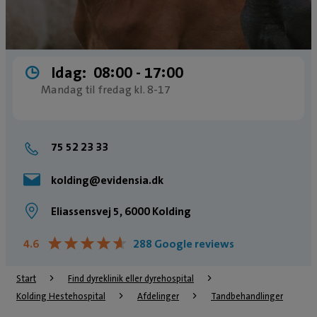
Idag:
08:00 ­- 17:00
Mandag til fredag kl. 8-17
75 52 23 33
kolding@evidensia.dk
Eliassensvej 5, 6000 Kolding
★
★
★
★
★
★
★
★
★
★
4.6
288 Google reviews
Start
Find dyreklinik eller dyrehospital
Kolding Hestehospital
Afdelinger
Tandbehandlinger