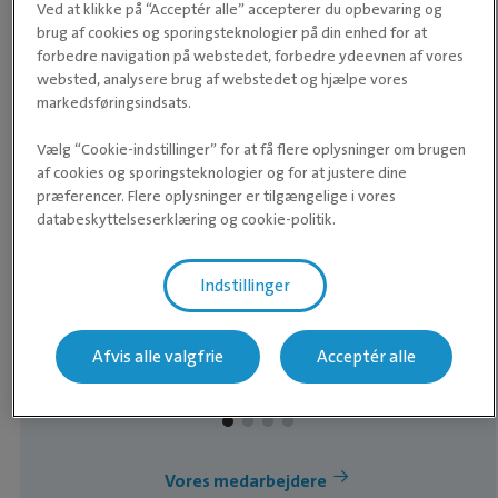
Ved at klikke på “Acceptér alle” accepterer du opbevaring og
brug af cookies og sporingsteknologier på din enhed for at
forbedre navigation på webstedet, forbedre ydeevnen af vores
websted, analysere brug af webstedet og hjælpe vores
markedsføringsindsats.
Vælg “Cookie-indstillinger” for at få flere oplysninger om brugen
af cookies og sporingsteknologier og for at justere dine
AUT. VETERINÆRSYGEPLEJERSKE
præferencer. Flere oplysninger er tilgængelige i vores
Nadja
databeskyttelseserklæring og cookie-politik.
Nadja autoriseret Aut. veterinærsygeplejerske
hos Evidensia Kolding Dyrehospital, hvor hun
Indstillinger
har sin daglige gang i receptionen og på
behandlings- og operationsafsnittet. Derudover
Læs mere om Nadja
Afvis alle valgfrie
Acceptér alle
arbejder hun også i vores hesteafdeling, hvor
hun hjælper med daglige behandlinger,
halthedsudredninger, bookinger mm. Dyr to
hunde - en border collie blanding og en border
Vores medarbejdere
collie, som hun dyrker flere former for