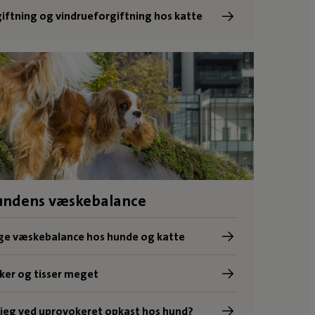
iftning og vindrueforgiftning hos katte
ndens væskebalance
ige væskebalance hos hunde og katte
ker og tisser meget
jeg ved uprovokeret opkast hos hund?