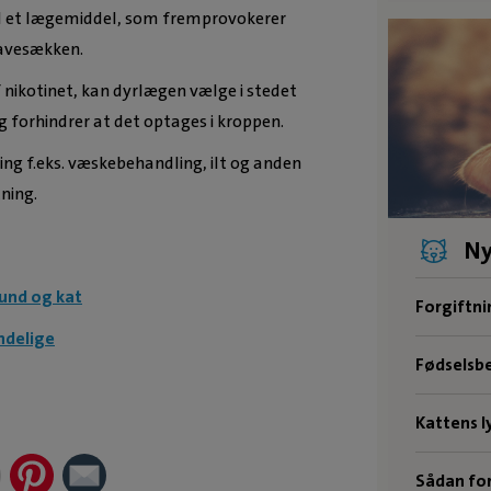
med et lægemiddel, som fremprovokerer
mavesækken.
f nikotinet, kan dyrlægen vælge i stedet
 og forhindrer at det optages i kroppen.
ng f.eks. væskebehandling, ilt og anden
ning.
Ny
hund og kat
Forgiftni
ndelige
Fødselsbe
Kattens ly
Sådan for