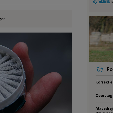
dyreklinik
i
ger
Fo
Korrekt e
Overvægt
Mavedrej