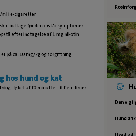
Rosinforg
/ml i e-cigaretter.
e skal indtage før der opstår symptomer
opstå efter indtagelse af 1 mg nikotin
t er på ca. 10 mg/kg og forgiftning
g hos hund og kat
Hu
ng i løbet af få minutter til flere timer
Den vigt
Hund drik
Hvad gør 