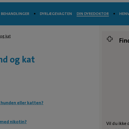
BEHANDLINGER
DYRLÆGEVAGTEN
DIN DYREDOKTOR
HENV
 og kat
Fin
nd og kat
r hunden eller katten?
t med nikotin?
Vil du ikke