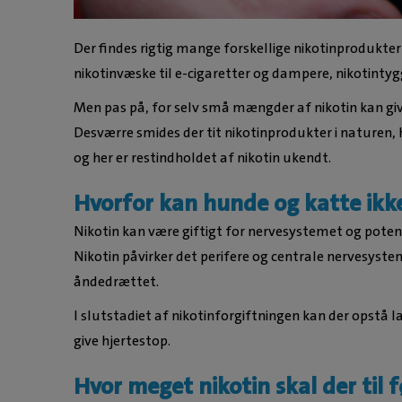
Der findes rigtig mange forskellige nikotinprodukter 
nikotinvæske til e-cigaretter og dampere, nikotint
Men pas på, for selv små mængder af nikotin kan giv
Desværre smides der tit nikotinprodukter i naturen, 
og her er restindholdet af nikotin ukendt.
Hvorfor kan hunde og katte ikke
Nikotin kan være giftigt for nervesystemet og potent
Nikotin påvirker det perifere og centrale nervesyste
åndedrættet.
I slutstadiet af nikotinforgiftningen kan der opstå
give hjertestop.
Hvor meget nikotin skal der til fø