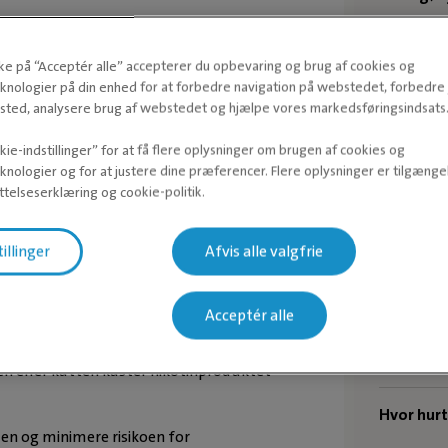
kke på “Acceptér alle” accepterer du opbevaring og brug af cookies og
knologier på din enhed for at forbedre navigation på webstedet, forbedr
ted, analysere brug af webstedet og hjælpe vores markedsføringsindsats
ie-indstillinger” for at få flere oplysninger om brugen af cookies og
har spist et produkt med
knologier og for at justere dine præferencer. Flere oplysninger er tilgængel
telseserklæring og cookie-politik.
ve spist et produkt der indeholder
tillinger
Afvis alle valgfrie
Ne
igst muligt.
er og hvor lang tid der er gået efter
Kastrerin
Acceptér alle
Kastratio
den eller katten kaster nikotinproduktet
Hvor hurt
en og minimere risikoen for