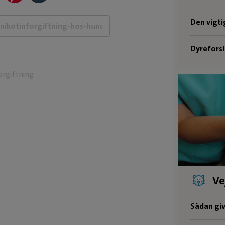
Den vigt
Dyreforsi
orgiftning
Ve
Sådan giv