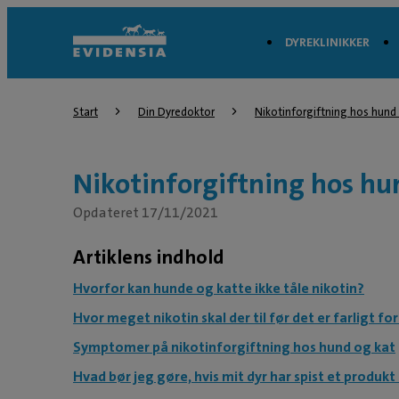
DYREKLINIKKER
Start
Din Dyredoktor
Nikotinforgiftning hos hund
Nikotinforgiftning hos hu
Opdateret 17/11/2021
Artiklens indhold
Hvorfor kan hunde og katte ikke tåle nikotin?
Hvor meget nikotin skal der til før det er farligt fo
Symptomer på nikotinforgiftning hos hund og kat
Hvad bør jeg gøre, hvis mit dyr har spist et produk