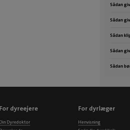
Sådan giv
Sådan giv
Sådan kli
Sådan give
Sådan bør
For dyreejere
For dyrlæger
Din Dyredoktor
Henvisning