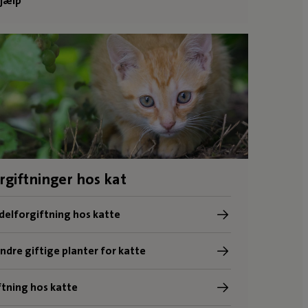
jælp
rgiftninger hos kat
elforgiftning hos katte
andre giftige planter for katte
tning hos katte