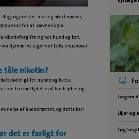
dyrlægeh
i dag; cigaretter, snus og nikotinposer,
yggegummi for at nævne nogle.
e nikotinforgiftning hos hund og kat.
hvor dyrene indtager det f.eks. snusposer
 tåle nikotin?
Fo
ielt dødeligt for hunde og katte.
m, som har indflydelse på kredsløbet og
Lægemidd
 lammelse af åndedrættet, og dette kan
Liljer og 
Løgforgif
r det er farligt for