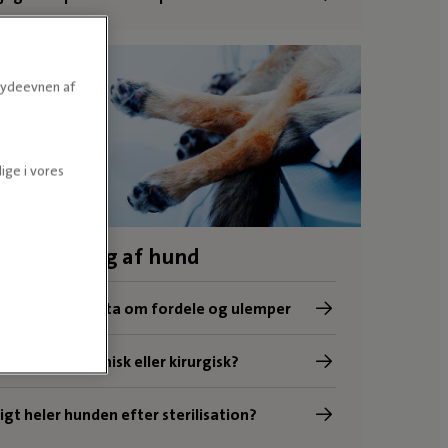
e ydeevnen af
.
ige i vores
utralisering af hund
g af hund – Fakta om fordele og ulemper
n af hund – Kemisk eller kirurgisk?
igt heler hunden efter sterilisation?