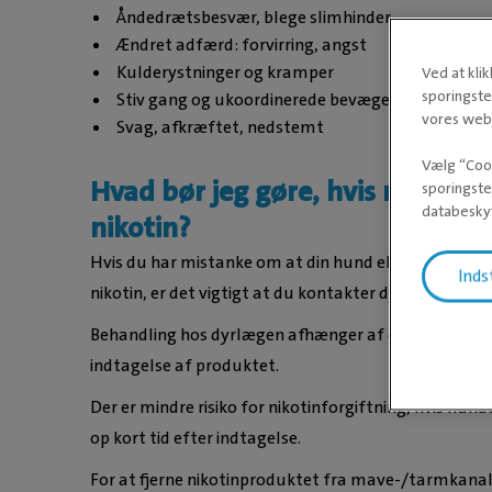
Åndedrætsbesvær, blege slimhinder
Ændret adfærd: forvirring, angst
Kulderystninger og kramper
Ved at kli
sporingste
Stiv gang og ukoordinerede bevægelser
vores webs
Svag, afkræftet, nedstemt
Vælg “Cook
Hvad bør jeg gøre, hvis mit dyr 
sporingste
databeskyt
nikotin?
Hvis du har mistanke om at din hund eller kat kan ha
Inds
nikotin, er det vigtigt at du kontakter dyrlægen hurt
Behandling hos dyrlægen afhænger af dyrets symptom
indtagelse af produktet.
Der er mindre risiko for nikotinforgiftning, hvis hun
op kort tid efter indtagelse.
For at fjerne nikotinproduktet fra mave-/tarmkanal