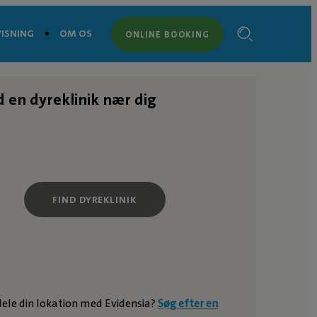
ISNING
OM OS
ONLINE BOOKING
d en dyreklinik nær dig
FIND DYREKLINIK
 dele din lokation med Evidensia?
Søg efter en