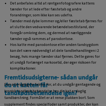
Det anbefales altid at røntgenfotografere kattens
tænder for at lede efter fæstetab og andre
forandringer, som ikke kan ses udefra.
Tænder med dybe lommer og/eller fæstetab fjernes for
at slutte den vedvarende betændelsestilstand, der
foregår omkring dem, og dermed at nærliggende
tænder også rammes af parodontose.
Hos katte med parodontose eller anden tandsygdom
kan det være nødvendigt at dele tandbehandlingen i 2
besøg, hvis mange tænder skal fjernes. Dette gøres for
at undgå forlænget narkosetid, der øger risikoen for
komplikationer.
Fremtidsudsigterne- sådan undgår
du at katten får
Den allervigtigste faktor for, at du undgår gentagende og
kronisk tandkødsbetændelse hos din kat er daglig
tandkødsbetændelse igen?
tandbørstning. Formålet er at rense plakken bort. Som
supplement findes specialfoder samt produkter, der kan