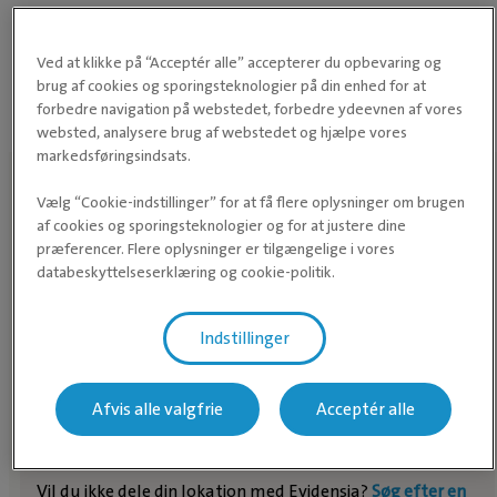
kat
Tandkødsbetændelse
Ved at klikke på “Acceptér alle” accepterer du opbevaring og
brug af cookies og sporingsteknologier på din enhed for at
forbedre navigation på webstedet, forbedre ydeevnen af vores
websted, analysere brug af webstedet og hjælpe vores
markedsføringsindsats.
Vælg “Cookie-indstillinger” for at få flere oplysninger om brugen
Find en dyreklinik nær dig
af cookies og sporingsteknologier og for at justere dine
præferencer. Flere oplysninger er tilgængelige i vores
databeskyttelseserklæring og cookie-politik.
FIND DYREKLINIK
Indstillinger
Afvis alle valgfrie
Acceptér alle
Vil du ikke dele din lokation med Evidensia?
Søg efter en