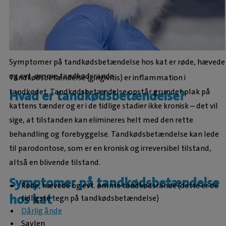
Symptomer på tandkødsbetændelse hos kat er røde, hævede
og evt. ømme tandkødsrande.
Tandkødsbetændelse (gingivitis) er inflammation i
tandkødet. Tandkødsbetændelse opstår grundet plak på
Hvad er tandkødsbetændelse?
kattens tænder og er i de tidlige stadier ikke kronisk – det vil
sige, at tilstanden kan elimineres helt med den rette
behandling og forebyggelse. Tandkødsbetændelse kan lede
til parodontose, som er en kronisk og irreversibel tilstand,
altså en blivende tilstand.
Symptomer på tandkødsbetændelse
Røde, hævede og evt. ømme tandkødsrande (dette er de
hos kat
tidligste tegn på tandkødsbetændelse)
Dårlig ånde
Savlen