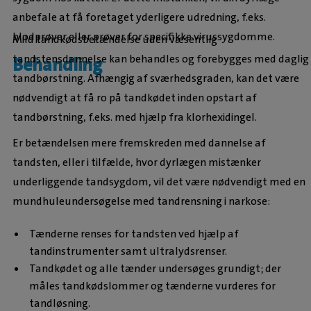
anbefale at få foretaget yderligere udredning, f.eks.
blodprøver eller prøver for specifikke virussygdomme.
Mild tandkødsbetændelse uden væsentlig
tandstensdannelse kan behandles og forebygges med daglig
Behandling
tandbørstning. Afhængig af sværhedsgraden, kan det være
nødvendigt at få ro på tandkødet inden opstart af
tandbørstning, f.eks. med hjælp fra klorhexidingel.
Er betændelsen mere fremskreden med dannelse af
tandsten, eller i tilfælde, hvor dyrlægen mistænker
underliggende tandsygdom, vil det være nødvendigt med en
mundhuleundersøgelse med tandrensning i narkose:
Tænderne renses for tandsten ved hjælp af
tandinstrumenter samt ultralydsrenser.
Tandkødet og alle tænder undersøges grundigt; der
måles tandkødslommer og tænderne vurderes for
tandløsning.