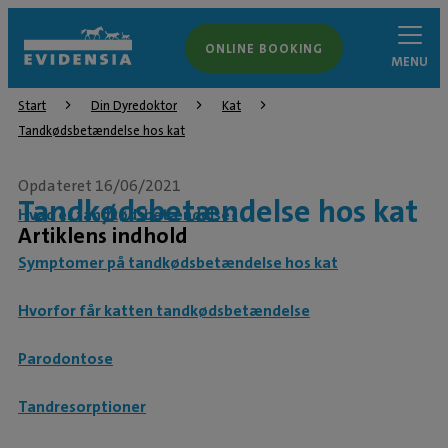
ONLINE BOOKING
MENU
Start
Din Dyredoktor
Kat
Tandkødsbetændelse hos kat
Opdateret 16/06/2021
Tandkødsbetændelse hos kat
Hvad er tandkødsbetændelse?
Artiklens indhold
Symptomer på tandkødsbetændelse hos kat
Hvorfor får katten tandkødsbetændelse
Parodontose
Tandresorptioner