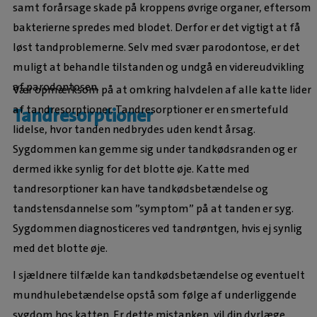
samt forårsage skade på kroppens øvrige organer, eftersom
bakterierne spredes med blodet. Derfor er det vigtigt at få
løst tandproblemerne. Selv med svær parodontose, er det
muligt at behandle tilstanden og undgå en videreudvikling
af parodontosen.
Vær opmærksom på at omkring halvdelen af alle katte lider
af tandresorptioner. Tandresorptioner er en smertefuld
Tandresorptioner
lidelse, hvor tanden nedbrydes uden kendt årsag.
Sygdommen kan gemme sig under tandkødsranden og er
dermed ikke synlig for det blotte øje. Katte med
tandresorptioner kan have tandkødsbetændelse og
tandstensdannelse som ”symptom” på at tanden er syg.
Sygdommen diagnosticeres ved tandrøntgen, hvis ej synlig
med det blotte øje.
I sjældnere tilfælde kan tandkødsbetændelse og eventuelt
mundhulebetændelse opstå som følge af underliggende
sygdom hos katten. Er dette mistanken, vil din dyrlæge