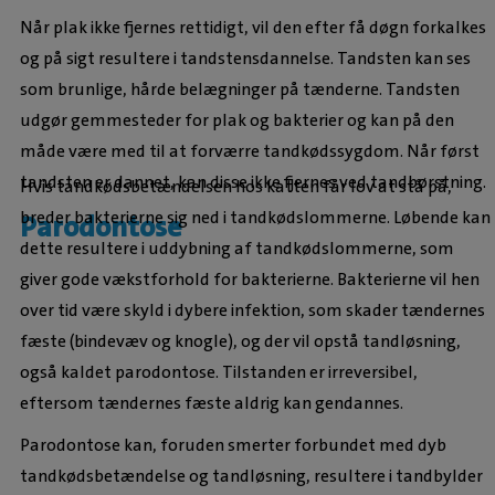
Når plak ikke fjernes rettidigt, vil den efter få døgn forkalkes
og på sigt resultere i tandstensdannelse. Tandsten kan ses
som brunlige, hårde belægninger på tænderne. Tandsten
udgør gemmesteder for plak og bakterier og kan på den
måde være med til at forværre tandkødssygdom. Når først
tandsten er dannet, kan disse ikke fjernes ved tandbørstning.
Hvis tandkødsbetændelsen hos katten får lov at stå på,
breder bakterierne sig ned i tandkødslommerne. Løbende kan
Parodontose
dette resultere i uddybning af tandkødslommerne, som
giver gode vækstforhold for bakterierne. Bakterierne vil hen
over tid være skyld i dybere infektion, som skader tændernes
fæste (bindevæv og knogle), og der vil opstå tandløsning,
også kaldet parodontose. Tilstanden er irreversibel,
eftersom tændernes fæste aldrig kan gendannes.
Parodontose kan, foruden smerter forbundet med dyb
tandkødsbetændelse og tandløsning, resultere i tandbylder