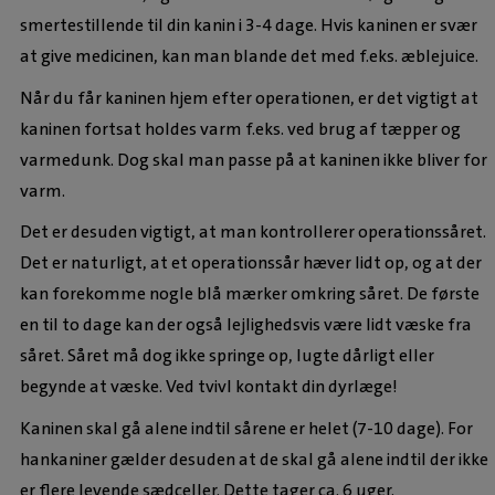
smertestillende til din kanin i 3-4 dage. Hvis kaninen er svær
at give medicinen, kan man blande det med f.eks. æblejuice.
Når du får kaninen hjem efter operationen, er det vigtigt at
kaninen fortsat holdes varm f.eks. ved brug af tæpper og
varmedunk. Dog skal man passe på at kaninen ikke bliver for
varm.
Det er desuden vigtigt, at man kontrollerer operationssåret.
Det er naturligt, at et operationssår hæver lidt op, og at der
kan forekomme nogle blå mærker omkring såret. De første
en til to dage kan der også lejlighedsvis være lidt væske fra
såret. Såret må dog ikke springe op, lugte dårligt eller
begynde at væske. Ved tvivl kontakt din dyrlæge!
Kaninen skal gå alene indtil sårene er helet (7-10 dage). For
hankaniner gælder desuden at de skal gå alene indtil der ikke
er flere levende sædceller. Dette tager ca. 6 uger.