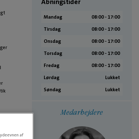
Åbningstider
igt
Mandag
08:00 ­- 17:00
Tirsdag
08:00 ­- 17:00
Onsdag
08:00 ­- 17:00
æger
Torsdag
08:00 ­- 17:00
Fredag
08:00 ­- 17:00
l
Lørdag
Lukket
er
Søndag
Lukket
tik
Medarbejdere
e ydeevnen af