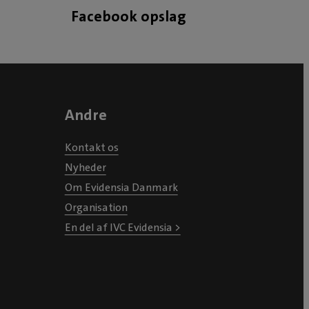
Evidensia Trekantens
Facebook opslag
Dyrehospital arbejdede hun som
underviser på Hansenbergs
veterinærsygeplejerskeuddannel
se samt på
Tilsynsteknikeruddannelsen.
Andre
Faglige interesser:
Tandbehandling, faglig
Kontakt os
udvikling, kommunikation og
Nyheder
teamwork i klinikken.
Om Evidensia Danmark
Organisation
En del af IVC Evidensia >