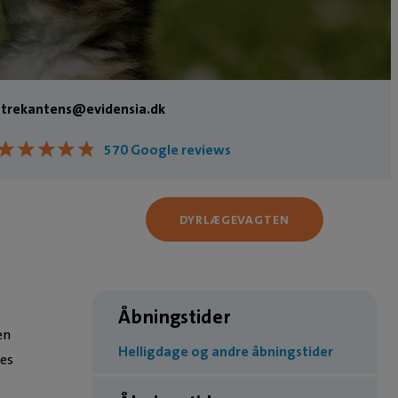
trekantens@evidensia.dk
★
★
★
★
★
★
★
★
★
★
570 Google reviews
DYRLÆGEVAGTEN
Åbningstider
en
Helligdage og andre åbningstider
res