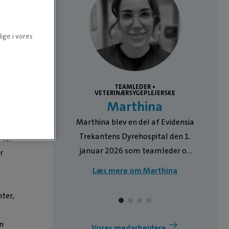
.
ige i vores
er
TEAMLEDER •
VETERINÆRSYGEPLEJERSKE
dt
L
Marthina
af Trekantens
Marthina blev en del af Evidensia
rts 2025 og
Trekantens Dyrehospital den 1.
fter
mært i
januar 2026 som teamleder og
r
Julie
veterinærsygeplejerske. Hun har
Læs mere om Marthina
ntakt med
stor interesse for faglig
 og har en
udvikling, kvalitet i
nter,
at formidle
patientbehandlingen og god
 overskuelig
kommunikation med dyreejere. I
n
Vores medarbejdere