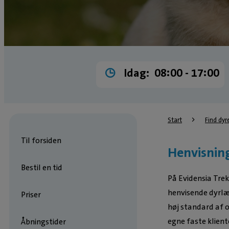
Idag:
08:00 ­- 17:00
Start
Find dyr
Til forsiden
Henvisnin
Bestil en tid
På Evidensia Trek
henvisende dyrlæge
Priser
høj standard af o
egne faste klient
Åbningstider