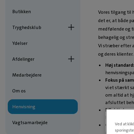
Butikken
Vores tilgang til 
det er, at både p
Tryghedsklub
medfølende og til
behagelig og stre
Ydelser
Vi stræber efter 
og deres klienter
Afdelinger
Høj standard
henvisningspat
Medarbejdere
Fokus på sama
vi et stærkt 
Om os
om altid at hj
afsluttet beh
Henvisning
Effektiv kom
kommunikatio
Vagtsamarbejde
Ved at kli
Grundig, med
sporingste
modtager ind