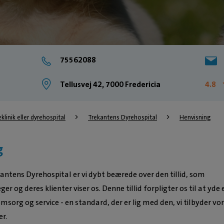
75562088
Tellusvej 42, 7000 Fredericia
4.8
eklinik eller dyrehospital
Trekantens Dyrehospital
Henvisning
g
antens Dyrehospital er vi dybt beærede over den tillid, som
r og deres klienter viser os. Denne tillid forpligter os til at yde 
msorg og service - en standard, der er lig med den, vi tilbyder vo
er.