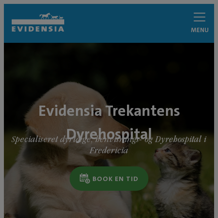
MENU
Evidensia Trekantens
Dyrehospital
Specialiseret dyrlæge, henvisnings- og Dyrehospital i
Fredericia
BOOK EN TID