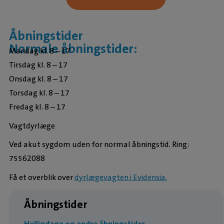
Åbningstider
Normale åbningstider:
Mandag kl. 8 – 17
Tirsdag kl. 8 – 17
Onsdag kl. 8 – 17
Torsdag kl. 8 – 17
Fredag kl. 8 – 17
Vagtdyrlæge
Ved akut sygdom uden for normal åbningstid. Ring:
75562088
Få et overblik over
dyrlægevagten i Evidensia.
Åbningstider
Helligdage og andre åbningstider