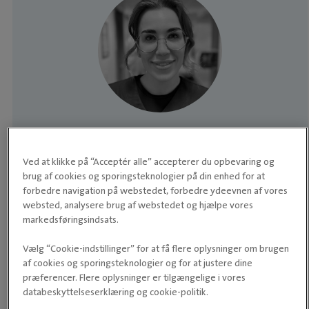
TEAMLEDER • VETERINÆRSYGEPLEJERSKE
Marthina
Ved at klikke på “Acceptér alle” accepterer du opbevaring og
Marthina blev en del af Evidensia Trekantens
brug af cookies og sporingsteknologier på din enhed for at
forbedre navigation på webstedet, forbedre ydeevnen af vores
Dyrehospital den 1. januar 2026 som teamleder
websted, analysere brug af webstedet og hjælpe vores
og veterinærsygeplejerske. Hun har stor
markedsføringsindsats.
g
interesse for faglig udvikling, kvalitet i
Læs mere om Marthina
Vælg “Cookie-indstillinger” for at få flere oplysninger om brugen
patientbehandlingen og god kommunikation
af cookies og sporingsteknologier og for at justere dine
med dyreejere. I rollen som teamleder har
præferencer. Flere oplysninger er tilgængelige i vores
Marthina ansvar for både den kliniske hverdag
databeskyttelseserklæring og cookie-politik.
og teamets faglige trivsel og samarbejde. Dyr: