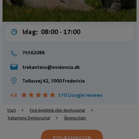
Idag:
08:00 ­- 17:00
75562088
trekantens@evidensia.dk
Tellusvej 42, 7000 Fredericia
★
★
★
★
★
★
★
★
★
★
4.8
570 Google reviews
Start
Find dyreklinik eller dyrehospital
Trekantens Dyrehospital
Åbningstider
DYRLÆGEVAGTEN