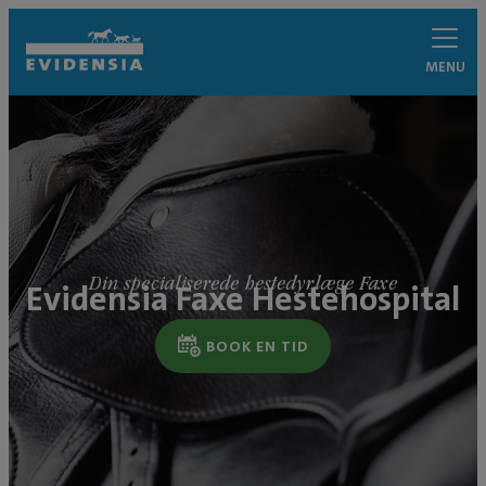
MENU
Din specialiserede hestedyrlæge Faxe
Evidensia Faxe Hestehospital
BOOK EN TID