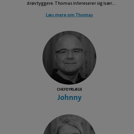
color: #f5f5f5; } Derudover er Susanne certificeret veterinær
drøvtyggere. Thomas intereserer sig især
kiropraktor v/ IAVC, en international uddannelse inden for
for Produktionssygdomme, Velfærdsindikatorer, Økologi,
Læs mere om Thomas
veterinær kiropraktik. I 2017 opnåede hun som den eneste
Bæredygtighed. Dyr Heste og katte Erfaring Thomas blev i
dansker en amerikansk diplomatgrad fra The American
1999 færdig som Fagdyrlægeuddan. Vedr. Kvægproduktion
College of Veterinary Sportsmedicine and Rehabilitation
og kvægsygdomme. Thomas har tidligere arbejdet på
(Dipl. ACVSMR), som er en uddannelse der har fokus på
Frederiksberg Dyreklinik, Sorø og Helsinge Hestehospital,
diagnostik, behandling og genoptræning af sportsheste.
Helsinge.
Susanne er derudover FEI dyrlæge (Federation Equestre
Internationale), ankemåler for ponyer i Dansk Ride Forbund
og faglig skribent for Den Danske Dyrlægeforenings fagblad
– Dansk Veterinær Tidsskrift. Susanne er desuden
CHEFDYRLÆGE
fagdyrlæge i sygdomme hos hest og holder sig løbende
Johnny
opdateret på internationale kurser og kongresser.
Publikationer Sæt hesten i gang tidlig og øg holdbarheden
Artiklen handler om hestens holdbarhed i sporten, i forhold
til hvornår man sætter hesten i gang med træning.