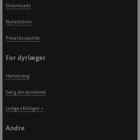
https://infolink2020.dk/DVT/dokumenter/doc/9794.pdf
Downloads
Nyhedsbrev
Privatlivspolitik
For dyrlæger
Henvisning
Sælg din dyreklinik
Ledige stillinger >
Andre