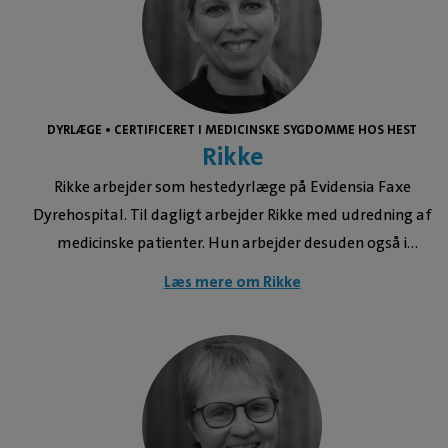
https://www.ridehesten.com/nyheder/saet-hesten-i-gang-
tidligt-og-og-holdbarheden/77978 Desmitis i støttebåndet
til den dybe bøjesene hos hest Artiklen omhandler desmitis i
støttebåndet til den dybe bøjesene.
https://dvt.ddd.dk/bladarkiv/2020/nr-08/desmitis-i-
DYRLÆGE • CERTIFICERET I MEDICINSKE SYGDOMME HOS HEST
stoettebaandet-til-den-dybe-boejesene-hos-hest/ Halthed
Rikke
relateret til hofteleddet hos hest - del 2: Udvalgte diagnoser
Rikke arbejder som hestedyrlæge på Evidensia Faxe
Artiklen omhandler diagnoser i relation til hofteleddet hos
Dyrehospital. Til dagligt arbejder Rikke med udredning af
hest. https://dvt.ddd.dk/bladarkiv/2020/nr-05/halthed-
medicinske patienter. Hun arbejder desuden også i
relateret-til-hofteleddet-hos-hest-del-ii-udvalgte-
udkørende praksis og er sammen med Johnny ansvarlig for
diagnoser/ Halthed relateret til hofteleddet hos hest - del 1:
Læs mere om Rikke
vores reproduktionsafdeling. Rikke har stor interesse og
Anatomi og diagnostik Artiklen omhandler den særlige
erfaring inden for heste med problemer med
udfordring der er med diagnosticering, af det svært
mavetarmkanalen, luftvejene, hjertet, øjnene, neurologiske
tilgængelig hofteled hos hest.
lidelser og reproduktion. Hun har bl.a. stor erfaring med brug
https://dvt.ddd.dk/bladarkiv/2020/nr-04/halthed-relateret-
af endoskopi (kikkertundersøgelser) og ultralyd. Dyr En hund
til-hofteleddet-hos-hest-del-i-anatomi-og-diagnostik/ Det
og har redet gennem mange år. Publikationer Brug af