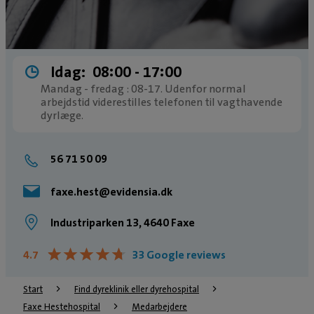
Idag:
08:00 ­- 17:00
Mandag - fredag : 08-17. Udenfor normal
arbejdstid viderestilles telefonen til vagthavende
dyrlæge.
56 71 50 09
faxe.hest@evidensia.dk
Industriparken 13, 4640 Faxe
★
★
★
★
★
★
★
★
★
★
4.7
33 Google reviews
Start
Find dyreklinik eller dyrehospital
Faxe Hestehospital
Medarbejdere