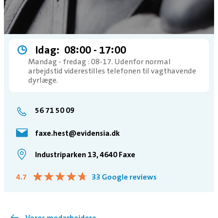
Idag:
08:00 ­- 17:00
Mandag - fredag : 08-17. Udenfor normal
arbejdstid viderestilles telefonen til vagthavende
dyrlæge.
56 71 50 09
faxe.hest@evidensia.dk
Industriparken 13, 4640 Faxe
★
★
★
★
★
★
★
★
★
★
4.7
33 Google reviews
Vores medarbejdere