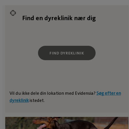
Find en dyreklinik nær dig
FIND DYREKLINIK
Vil du ikke dele din lokation med Evidensia?
Søg efter en
dyreklinik
istedet.