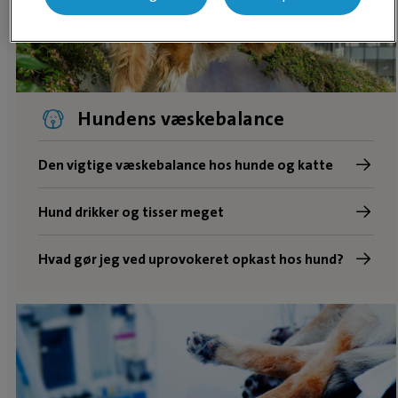
Hundens væskebalance
Den vigtige væskebalance hos hunde og katte
Hund drikker og tisser meget
Hvad gør jeg ved uprovokeret opkast hos hund?