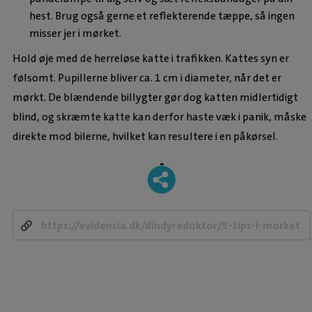
hest. Brug også gerne et reflekterende tæppe, så ingen
misser jer i mørket.
Hold øje med de herreløse katte i trafikken. Kattes syn er
følsomt. Pupillerne bliver ca. 1 cm i diameter, når det er
mørkt. De blændende billygter gør dog katten midlertidigt
blind, og skræmte katte kan derfor haste væk i panik, måske
direkte mod bilerne, hvilket kan resultere i en påkørsel.
-