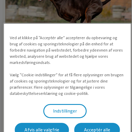
Ved at klikke på “Acceptér alle” accepterer du opbevaring og
brug af cookies og sporingsteknologier på din enhed for at
Foder og ernæring hos hund
forbedre navigation på webstedet, forbedre ydeevnen af vores
websted, analysere brug af webstedet og hjælpe vores
Korrekt ernæring hos hund og kat
markedsføringsindsats.
Vælg “Cookie-indstillinger” for at få flere oplysninger om brugen
Overvægt hos hunde og katte
af cookies og sporingsteknologier og for at justere dine
præferencer. Flere oplysninger er tilgængelige i vores
Mavedrejning hos hunde – kræver akut
databeskyttelseserklæring og cookie-politik.
dyrlægehjælp
Indstillinger
Afvis alle valgfrie
Acceptér alle