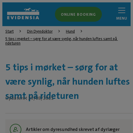
ONLINE BOOKING
MENU
Start
Din Dyredoktor
Hund
5 tips i mørket – sørg for at være synlig, når hunden luftes samt på 
rideturen
5 tips i mørket – sørg for at
være synlig, når hunden luftes
samt på rideturen
Opdateret 23/08/2021
Artikler om dyresundhed skrevet af dyrlæger