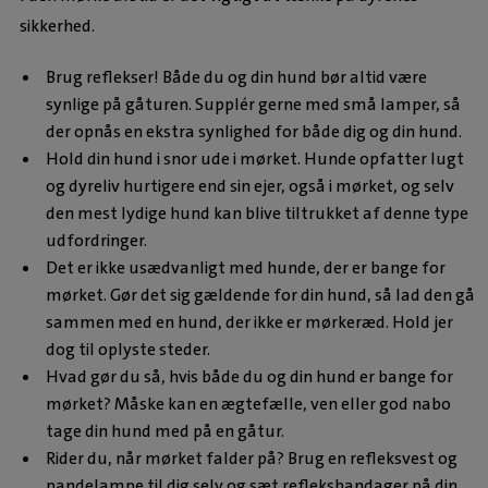
sikkerhed.
Brug reflekser! Både du og din hund bør altid være
synlige på gåturen. Supplér gerne med små lamper, så
der opnås en ekstra synlighed for både dig og din hund.
Hold din hund i snor ude i mørket. Hunde opfatter lugt
og dyreliv hurtigere end sin ejer, også i mørket, og selv
den mest lydige hund kan blive tiltrukket af denne type
udfordringer.
Det er ikke usædvanligt med hunde, der er bange for
mørket. Gør det sig gældende for din hund, så lad den gå
sammen med en hund, der ikke er mørkeræd. Hold jer
dog til oplyste steder.
Hvad gør du så, hvis både du og din hund er bange for
mørket? Måske kan en ægtefælle, ven eller god nabo
tage din hund med på en gåtur.
Rider du, når mørket falder på? Brug en refleksvest og
pandelampe til dig selv og sæt refleksbandager på din