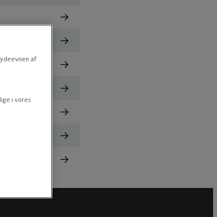
e ydeevnen af
.
ige i vores