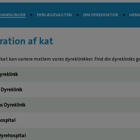
HANDLINGER
DYRLÆGEVAGTEN
DIN DYREDOKTOR
HENV
tration af kat
 kat kan variere mellem vores dyreklinikker. Find din dyrekliniks ge
yreklinik
Dyreklinik
s Dyreklinik
ospital
yrehospital