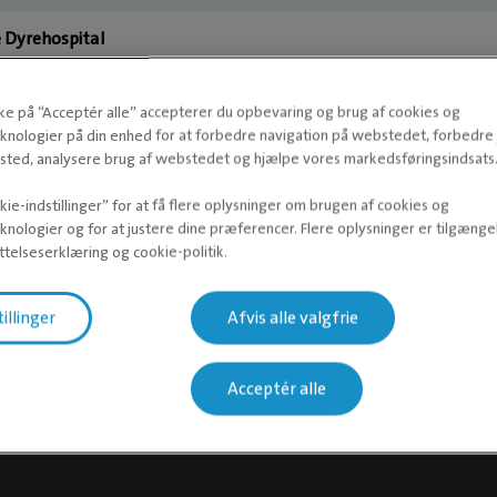
e Dyrehospital
rehospital
kke på “Acceptér alle” accepterer du opbevaring og brug af cookies og
knologier på din enhed for at forbedre navigation på webstedet, forbedr
yrehospital
ted, analysere brug af webstedet og hjælpe vores markedsføringsindsats
reklinik
ie-indstillinger” for at få flere oplysninger om brugen af cookies og
knologier og for at justere dine præferencer. Flere oplysninger er tilgængel
telseserklæring og cookie-politik.
Dyreklinik
s Dyrehospital
tillinger
Afvis alle valgfrie
rg Dyrehospital
Acceptér alle