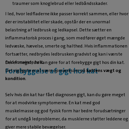
traumer som knoglebrud eller ledbåndsskader.
I led, hvor ledfladerne ikke passer korrekt sammen, eller hvor
der er instabilitet eller skade, opstår der en unormal
belastning af ledbrusk og ledkapsel. Dette sætter en
inflammatorisk proces i gang, som medfører øget mængde
ledvæske, hævelse, smerte og halthed. Hvis inflammationen
fortsætter, nedbrydes ledbrusken gradvist og kan i værste
fald forsvinde helt.
Der er meget, du kan gøre for at forebygge gigt hos din kat.
Forebyggelse af gigt hos kat
Det vigtigste er at være opmærksom på
kattens vægt og
kondition
.
Selv hvis din kat har fået diagnosen gigt, kan du gøre meget
for at modvirke symptomerne. En kat med god
muskelmasse og god fysisk form har bedre forudsætninger
for at undgå ledproblemer, da musklerne støtter leddene og
giver mere stabile bevægelser.