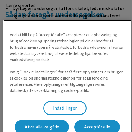
færre smerter.
Dyrlægen undersøger kattens skelet, led, muskulatur
Sådan foregår undersøgelsen
og bløddelene samt vurderer bevægelsesmønsteret
En detaljeret ortopædisk undersøgelse udføres for at
identificere smertefulde led
Ved at klikke på “Acceptér alle” accepterer du opbevaring og
Røntgen anvendes til at vurdere leddets udformning og
brug af cookies og sporingsteknologier på din enhed for at
graden af gigt. Katten beroliges for at sikre optimal
forbedre navigation på webstedet, forbedre ydeevnen af vores
billedkvalitet
websted, analysere brug af webstedet og hjælpe vores
markedsføringsindsats.
CT-scanning anvendes i stigende grad til undersøgelse
af led og ryg, særligt hvis røntgen ikke giver tilstrækkelig
Vælg “Cookie-indstillinger” for at få flere oplysninger om brugen
information
Formålet med behandlingen er at bryde den onde cirkel med
af cookies og sporingsteknologier og for at justere dine
Behandling
præferencer. Flere oplysninger er tilgængelige i vores
mindre bevægelse og øget smerte. I nogle tilfælde kan
databeskyttelseserklæring og cookie-politik.
rehabilitering være nødvendig for at ændre
bevægelsesmønstre og løsne smertefulde
Indstillinger
muskelspændinger.
Behandlingen kan omfatte:
Afvis alle valgfrie
Acceptér alle