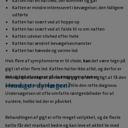
Katten har en halthed, der kommer og går
Katten er mindre interesseret i bevægelser, den tidligere
udførte
Katten har svært ved at hoppe op
Katten har svært ved at falde til ro om natten
Katten udviser stivhed efter hvile
Katten har ændret bevægelsesmønster
Katten har hævede og varme led
Hvis flere af symptomerne er til stede,
kan
det være tegn på
gigt i et eller flere led. Katten halter ikke altid, og derfor er
det vigtigt at reagere på de øvrige symptomer.
Hvis du mistænker at din kat har gigt, er det vigtigt at få den
Hvad gør dyrlægen?
undersøgt af en dyrlæge for at stille den rette diagnose.
Undersøgelsen vil ofte omfatte røntgenbilleder for at
vurdere, hvilke led der er påvirket.
Behandlingen af gigt er ofte meget vellykket, og de fleste
katte får det markant bedre og kan leve et aktivt liv med