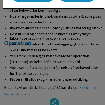
Antiinflammatorisk og smertestillende medicin, enten
efter behov eller kontinuerligt
Nyere lægemidler (monoklonale antistoffer), som gives
som injektion under huden
Injektion direkte i leddet, som typisk har kortvarig effekt
Kosttilskud og specialfoder anbefalet af dyrlæge
Kikkertoperation (artroskopi) anvendes ved
Operation
vækstforstyrrelser for at forebygge gigt, men udføres
ikke rutinemæssigt hos katte
Ved fremskreden gigt kan stivgørende operation
(artrodese) i enkelte tilfælde være relevant
Ved svær hofteledsgigt kan fjernelse af ledhoved eller
hofteprotese overvejes
Proteser til albue- og knæled er under udvikling
Er du i tvivl om din kat har gigt? Så kan du
booke tid til en
konsultation her
-