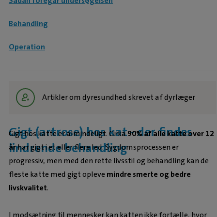
Sådan foregår undersøgelsen
Behandling
Operation
Artikler om dyresundhed skrevet af dyrlæger
Gigt (artrose) hos kat - der findes
Gigt hos katte er almindeligt. Cirka
90% af alle katte over 12
lindrende behandling
år
har gigt i et eller flere led. Sygdomsprocessen er
progressiv, men med den rette livsstil og behandling kan de
fleste katte med gigt opleve
mindre smerte og bedre
livskvalitet
.
I modsætning til mennesker kan katten ikke fortælle, hvor