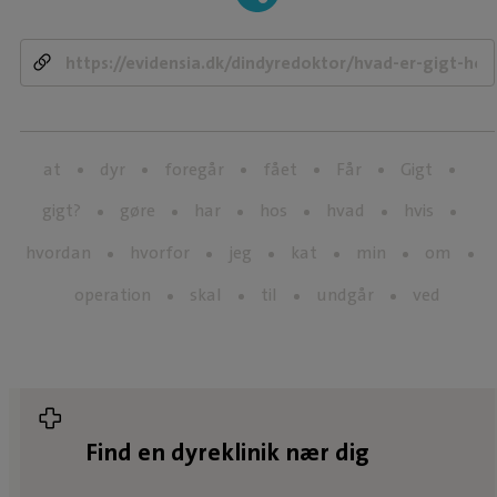
at
dyr
foregår
fået
Får
Gigt
gigt?
gøre
har
hos
hvad
hvis
hvordan
hvorfor
jeg
kat
min
om
operation
skal
til
undgår
ved
Find en dyreklinik nær dig