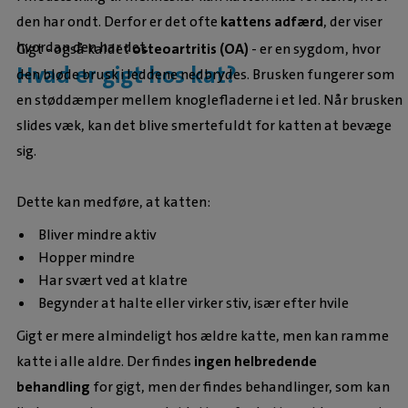
den har ondt. Derfor er det ofte
kattens adfærd
, der viser
hvordan den har det.
Gigt - også kaldet
osteoartritis (OA)
- er en sygdom, hvor
Hvad er gigt hos kat?
den bløde brusk i leddene nedbrydes. Brusken fungerer som
en støddæmper mellem knoglefladerne i et led. Når brusken
slides væk, kan det blive smertefuldt for katten at bevæge
sig.
Dette kan medføre, at katten:
Bliver mindre aktiv
Hopper mindre
Har svært ved at klatre
Begynder at halte eller virker stiv, især efter hvile
Gigt er mere almindeligt hos ældre katte, men kan ramme
katte i alle aldre. Der findes
ingen helbredende
behandling
for gigt, men der findes behandlinger, som kan