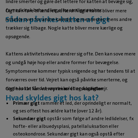
lindre smerter og gøre det lettere for katten at bevæge sig,
fx medicinsk behandling eller særlige øvelser.
Gigt kan føre til ændret adfærd. Nogle katte bliver mere
Sådan påvirkes katten af gigt
irritable over for andre kæledyr og mennesker, mens andre
trækker sig tilbage. Nogle katte bliver mere kærlige og
opsøgende.
Kattens aktivitetsniveau ændrer sig ofte. Den kan sove mere
og undgå høje hop eller andre former for bevægelse.
Symptomerne kommer typisk snigende og har tendens til at
forværres over tid. Vejret kan også påvirke smerterne, og
nogle katte får det værre i koldt og fugtigt vejr.
Gigt hos kat kan være
primær
eller
sekundær
.
Hvad skyldes gigt hos kat?
Primær gigt
rammer et led, der oprindeligt er normalt,
og ses oftest hos ældre katte (over 12 år).
Sekundær gigt
opstår som følge af andre ledlidelser, fx
hofte- eller albuedysplasi, patellaluksation eller
osteokondrose. Sekundær gigt kan også opstå efter