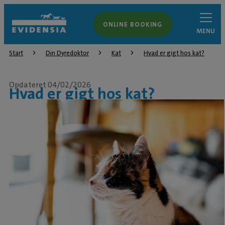
ONLINE BOOKING
MENU
Start
Din Dyredoktor
Kat
Hvad er gigt hos kat?
Opdateret 04/02/2026
Hvad er gigt hos kat?