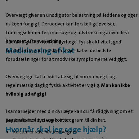
Overvægt giver en unødig stor belastning på leddene og øger
risikoen for gigt. Derudover kan forskellige øvelser,
træningselementer, massage og udstrækning anvendes i
hjemmet efter vejledning.
Rådfør dig altid med din dyrlæge. Fysisk aktivitet, god
Medicinering af kat
kondition og god muskelmasse skaber de bedste
forudsætninger for at modvirke symptomerne ved gigt.
Overvægtige katte bør tabe sig til normalvægt, og
regelmæssig daglig fysisk aktivitet er vigtig.
Man kan ikke
hvile sig ud af gigt
.
I samarbejder med din dyrlæge kan du få rådgivning om et
passende motions- og kostprogram til din kat.
Søg hjælp hos dyrlægen, hvis:
Hvornår skal jeg søge hjælp?
Katten er stiv, når den vågner