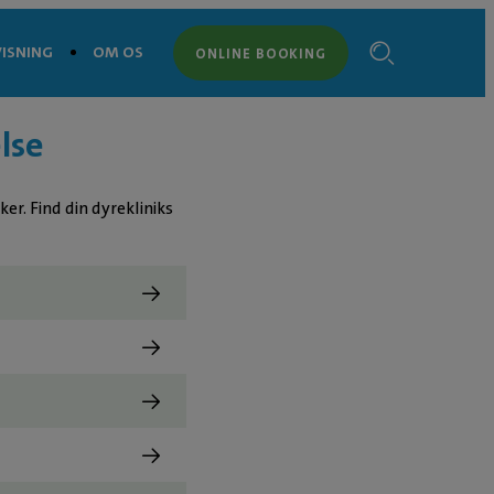
ISNING
OM OS
ONLINE BOOKING
lse
r. Find din dyrekliniks