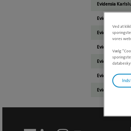
Evidensia Karlsl
Evidensia Koldin
Ved at kli
Evidensia Næstv
sporingste
vores webs
Evidensia Rødovr
Vælg “Cook
sporingste
Evidensia Slotsb
databeskyt
Evidensia Treka
Inds
Evidensia Vordi