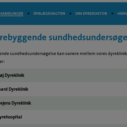
HANDLINGER
DYRLÆGEVAGTEN
DIN DYREDOKTOR
HENV
forebyggende sundhedsundersøge
ende sundhedsundersøgelse kan variere mellem vores dyreklinikke
er:
øj Dyreklinik
ard Dyreklinik
ejens Dyreklinik
yrehospital