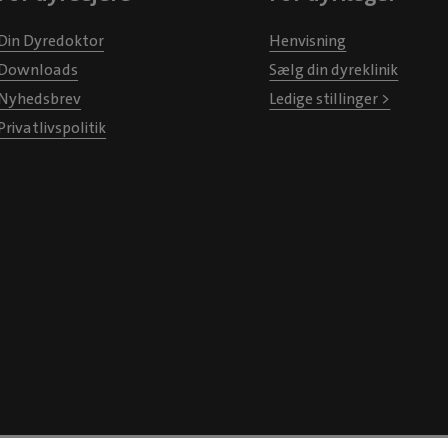
Din Dyredoktor
Henvisning
Downloads
Sælg din dyreklinik
Nyhedsbrev
Ledige stillinger >
Privatlivspolitik