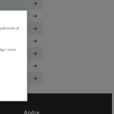
e ydeevnen af
.
ige i vores
Andre