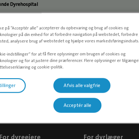
unde Dyrehospital
g Dyrehospital
kke på “Acceptér alle” accepterer du opbevaring og brug af cookies og
ed Dyrehospital
knologier på din enhed for at forbedre navigation på webstedet, forbedr
ted, analysere brug af webstedet og hjælpe vores markedsføringsindsats
e Dyreklinik
ie-indstillinger” for at få flere oplysninger om brugen af cookies og
knologier og for at justere dine præferencer. Flere oplysninger er tilgængel
yen Dyreklinik
telseserklæring og cookie-politik.
ntens Dyrehospital
tillinger
Afvis alle valgfrie
ngborg Dyrehospital
Acceptér alle
For dyreejere
For dyrlæger