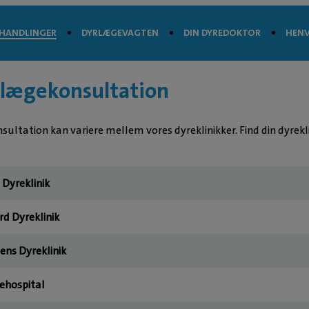
HANDLINGER
DYRLÆGEVAGTEN
DIN DYREDOKTOR
HENV
yrlægekonsultation
ultation kan variere mellem vores dyreklinikker. Find din dyreklin
 Dyreklinik
d Dyreklinik
ens Dyreklinik
ehospital