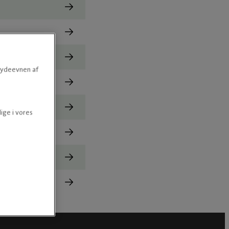
e ydeevnen af
.
ige i vores