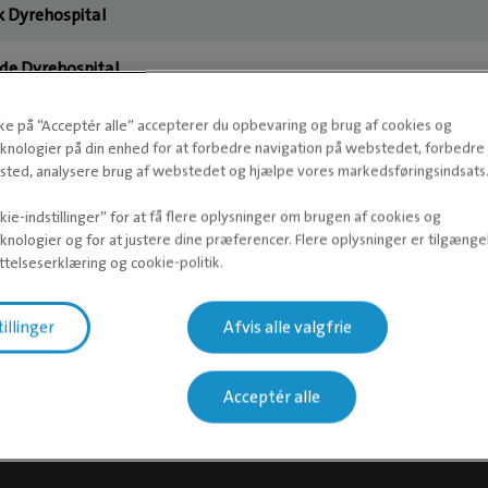
 Dyrehospital
nde Dyrehospital
Dyrehospital
kke på “Acceptér alle” accepterer du opbevaring og brug af cookies og
knologier på din enhed for at forbedre navigation på webstedet, forbedr
ted, analysere brug af webstedet og hjælpe vores markedsføringsindsats
 Dyrehospital
ie-indstillinger” for at få flere oplysninger om brugen af cookies og
Dyreklinik
knologier og for at justere dine præferencer. Flere oplysninger er tilgængel
telseserklæring og cookie-politik.
n Dyreklinik
tillinger
Afvis alle valgfrie
ens Dyrehospital
borg Dyrehospital
Acceptér alle