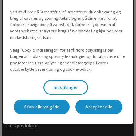
Ved at klikke på “Acceptér alle” accepterer du opbevaring og
brug af cookies og sporingsteknologier på din enhed for at
forbedre navigation på webstedet, forbedre ydeevnen af
vores websted, analysere brug af webstedet og hjælpe vores
Evidensia Dyrehospital A/S
markedsføringsindsats.
Hovedkontor
Greve Erhvervscenter
Vælg “Cookie-indstillinger” for at få flere oplysninger om
Korskildelund 6
brugen af cookies og sporingsteknologier og for at justere dine
præferencer. Flere oplysninger er tilgængelige i vores
2670 Greve
databeskyttelseserklæring og cookie-politik.
CVR 28 85 55 91
Indstillinger
For dyreejere
Afvis alle valgfrie
Acceptér alle
Din Dyredoktor