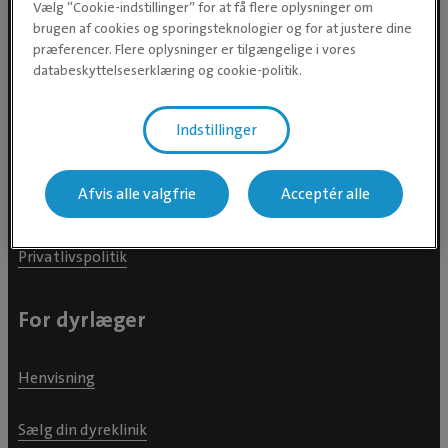
Vælg “Cookie-indstillinger” for at få flere oplysninger om
brugen af cookies og sporingsteknologier og for at justere dine
For dyreejere
præferencer. Flere oplysninger er tilgængelige i vores
databeskyttelseserklæring og cookie-politik.
Din Dyredoktor
Indstillinger
Downloads
Afvis alle valgfrie
Acceptér alle
Nyhedsbrev
Privatlivspolitik
For dyrlæger
Henvisning
Sælg din dyreklinik