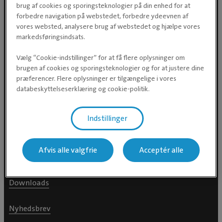
brug af cookies og sporingsteknologier på din enhed for at
Evidensia Dyrehospital A/S
forbedre navigation på webstedet, forbedre ydeevnen af
Hovedkontor
vores websted, analysere brug af webstedet og hjælpe vores
Greve Erhvervscenter
markedsføringsindsats.
Korskildelund 6
2670 Greve
Vælg “Cookie-indstillinger” for at få flere oplysninger om
CVR 28 85 55 91
brugen af cookies og sporingsteknologier og for at justere dine
præferencer. Flere oplysninger er tilgængelige i vores
databeskyttelseserklæring og cookie-politik.
Indstillinger
For dyreejere
Afvis alle valgfrie
Acceptér alle
Din Dyredoktor
Downloads
Nyhedsbrev