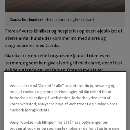
Giardia hos hund ses oftest som ildelugtende diarré
Flere af vores klinikker og hospitaler oplever i øjeblikket et
større antal hunde der kommer ind med diarré og
diagnosticeres med Giardia.
Giardia er en en-cellet organisme (parasit) der lever i
tarmen, og som kan give alvorlig til mild diarré, der oftest
er ildelugtende og lys i farven. Organismen lever
eksempelvis i forurenet vand og overføres til hunden, eller
andre dyrearter, ved at de indtager den sammen men
Ved at klikke på “Acceptér alle” accepterer du opbevaring og
vandet.
brug af cookies og sporingsteknologier på din enhed for at
forbedre navigation på webstedet, forbedre ydeevnen af
Parasitten kan ses hos både hund og kat samt hos
vores websted, analysere brug af webstedet og hjælpe vores
mennesker. De enkelte arter er dog primært
markedsføringsindsats.
værtsspecifikke, men enkelte kan godt leve på både dyr og
Vælg “Cookie-indstillinger” for at få flere oplysninger om
mennesker.
brugen af cookies og sporingsteknologier og for at justere dine