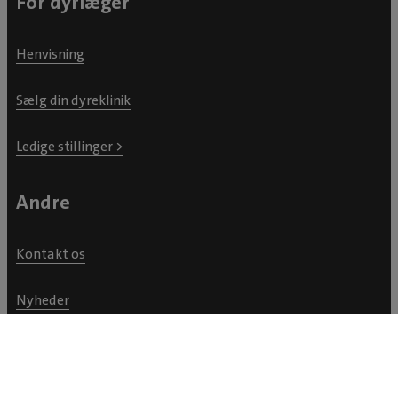
For dyrlæger
Henvisning
Sælg din dyreklinik
Ledige stillinger >
Andre
Kontakt os
Nyheder
Om Evidensia Danmark
Organisation