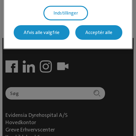
”Det har været en spændende rejse gennem flere år, og jeg takker
kollegaer, medarbejdere og samarbejdspartnere for et rigtig godt
Indstillinger
og frugtbart samarbejde”..........Ulla
Afvis alle valgfrie
Acceptér alle
Evidensia Dyrehospital A/S
Hovedkontor
Greve Erhvervscenter