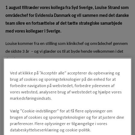
1 august tiltræder vores kollega fra Syd Sverige, Louise Strand som
områdechef for Evidensia Danmark og vil sammen med det danske
team sikre en fortsættelse af det tætte strategiske samarbjede
med vores kollegaer i Sverige.
Louise kommer fra en stilling som klinikchef og områdechef gennem
de sidste 3 år – og vi glæder os til at byde hende velkommen i det
danske team.
Ved at klikke på “Acceptér alle” accepterer du opbevaring og
Ligeledes byder vi velkommen til Tomas Nanasi, hospitalschef for
brug af cookies og sporingsteknologier på din enhed for at
Malmø Dyrehospital og områderådechef Sydsverige, som fremover
forbedre navigation på webstedet, forbedre ydeevnen af
vil udvide sit ansvarsområde til også at omfatte Danmark.
vores websted, analysere brug af webstedet og hjælpe vores
markedsføringsindsats.
Vores landechef, Ulla Pless, som har stået i spidsen for Evidensia i
Vælg “Cookie-indstillinger” for at få flere oplysninger om
Danmark gennem de sidste 8 år glæder sig til at give stafetten videre
brugen af cookies og sporingsteknologier og for at justere dine
til Louise og Tomas.
præferencer. Flere oplysninger er tilgængelige i vores
databeskyttelseserklæring og cookie-politik.