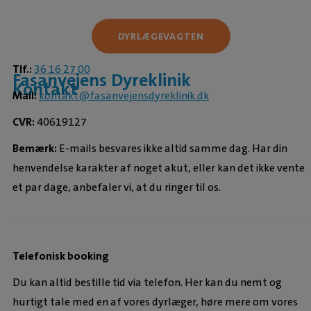
DYRLÆGEVAGTEN
Tlf.:
36 16 27 00
Fasanvejens Dyreklinik
Kontakt
Mail:
kontakt@fasanvejensdyreklinik.dk
CVR:
40619127
Bemærk:
E-mails besvares ikke altid samme dag. Har din
henvendelse karakter af noget akut, eller kan det ikke vente
et par dage, anbefaler vi, at du ringer til os.
Telefonisk booking
Du kan altid bestille tid via telefon. Her kan du nemt og
hurtigt tale med en af vores dyrlæger, høre mere om vores