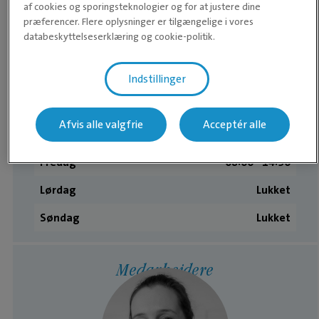
af cookies og sporingsteknologier og for at justere dine
Åbningstider dyreklinik
præferencer. Flere oplysninger er tilgængelige i vores
databeskyttelseserklæring og cookie-politik.
Mandag
08:00 ­- 17:30
Tirsdag
08:00 ­- 17:30
Indstillinger
Onsdag
08:00 ­- 17:30
Afvis alle valgfrie
Acceptér alle
Torsdag
08:00 ­- 17:30
Fredag
08:00 ­- 14:30
Lørdag
Lukket
Søndag
Lukket
Medarbejdere