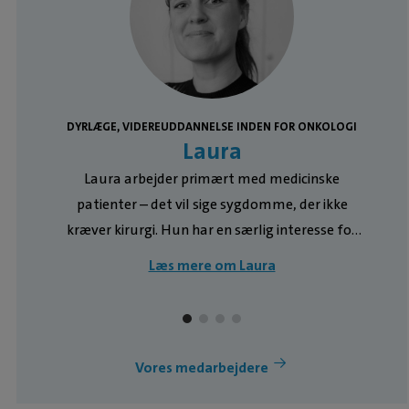
DYRLÆGE, VIDEREUDDANNELSE INDEN FOR ONKOLOGI
Laura
Laura arbejder primært med medicinske
i
patienter – det vil sige sygdomme, der ikke
kræver kirurgi. Hun har en særlig interesse for
ultralydsscanninger samt udredning og
Læs mere om Laura
behandling af kræft hos hunde og katte. Hun er
t
i gang med en længere efteruddannelse inden
for onkologi og ses ofte i forbindelse med
udredninger, hvor ultralyd indgår. Derudover
Vores medarbejdere
sætter hun stor pris på den tætte relation til
klienter og deres dyr ved de årlige sundhedstjek.