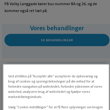
På Valby Langgade kører bus nummer 8A og 26, og de
kommer også ret tæt på.
Vores behandlinger
SE BEHANDLINGER
Åbningstider
Ved at klikke på “Acceptér alle” accepterer du opbevaring og
I weekender og helligdage holder vi lukket og må
brug af cookies og sporingsteknologier på din enhed for at
henvise til de steder, der har døgnvagt. Her kan du
forbedre navigation på webstedet, forbedre ydeevnen af vores
kontakte Evidensia Karlslunde Dyrehospital,
websted, analysere brug af webstedet og hjælpe vores
(tlf. 77 77 77 11)
markedsføringsindsats.
Helligdage og andre åbningstider
Vælg “Cookie-indstillinger” for at få flere oplysninger om brugen