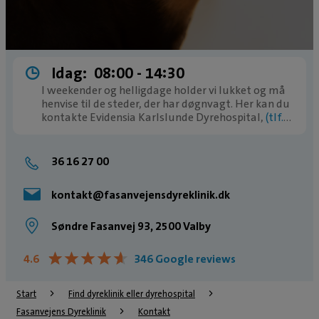
Idag:
08:00 ­- 14:30
I weekender og helligdage holder vi lukket og må
henvise til de steder, der har døgnvagt. Her kan du
kontakte Evidensia Karlslunde Dyrehospital,
(tlf.
77 77 77 11)
36 16 27 00
kontakt@fasanvejensdyreklinik.dk
Søndre Fasanvej 93, 2500 Valby
★
★
★
★
★
★
★
★
★
★
4.6
346 Google reviews
Start
Find dyreklinik eller dyrehospital
Fasanvejens Dyreklinik
Kontakt