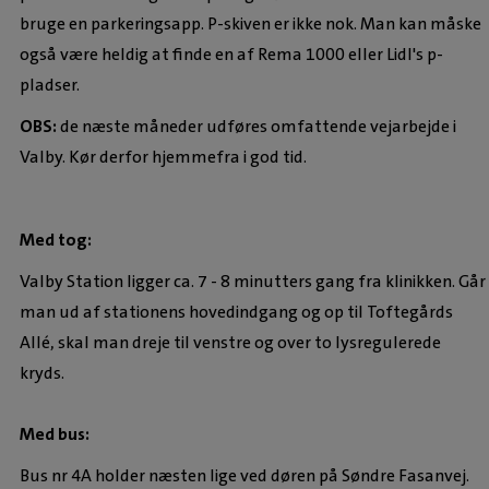
bruge en parkeringsapp. P-skiven er ikke nok. Man kan måske
også være heldig at finde en af Rema 1000 eller Lidl's p-
pladser.
OBS:
de næste måneder udføres omfattende vejarbejde i
Valby. Kør derfor hjemmefra i god tid.
Med tog:
Valby Station ligger ca. 7 - 8 minutters gang fra klinikken. Går
man ud af stationens hovedindgang og op til Toftegårds
Allé, skal man dreje til venstre og over to lysregulerede
kryds.
Med bus:
Bus nr 4A holder næsten lige ved døren på Søndre Fasanvej.