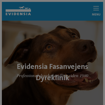
MENU
Evidensia Fasanvejens
Dyreklinik
Professionel dyrebehandling siden 1980