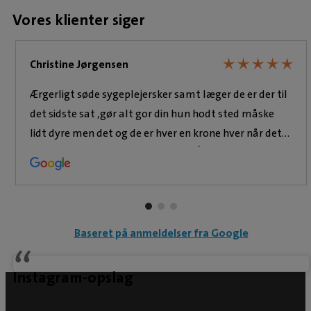
Vores klienter siger
En vigtig del af Lauras hverdag er også hendes
arbejde med medarbejdertrivsel. Hun brænder
e
for at skabe en arbejdsplads, hvor glæde, ro og
★
★
★
★
★
★
★
★
★
★
Christine Jørgensen
faglig stolthed er en naturlig del af kulturen, så
Ærgerligt søde sygeplejersker samt læger de er der til
både dyr og ejere får den bedst mulige
det sidste sat ,gør alt gor din hun hodt sted måske
oplevelse på klinikken. Dyr: Laura har hunden
lidt dyre men det og de er hver en krone hver når det
Hugo, en Norsk Elghund, som bringer stor
drejer dig om sin bedste ven KAN SÅ MEGET OG
glæde i hendes og familiens hverdag. Erfaring:
VARMT ANBEFALES
Fokus på medicinske patienter,
ultralydsudredninger og onkologi. Derudover
arbejder hun aktivt med medarbejdertrivsel og
den gode kliniske kultur.
Baseret på anmeldelser fra Google
Instagram-opslag