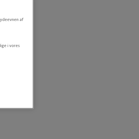
e ydeevnen af
.
ige i vores