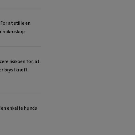
or at stille en
r mikroskop.
cere risikoen for, at
er brystkræft.
l den enkelte hunds