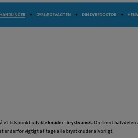
HANDLINGER
DYRLÆGEVAGTEN
DIN DYREDOKTOR
HENV
på et tidspunkt udvikle
knuder i brystvævet
. Omtrent halvdelen a
er derfor vigtigt at tage alle brystknuder alvorligt.