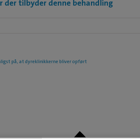
r der tilbyder denne behandling
ligst på, at dyreklinikkerne bliver opført