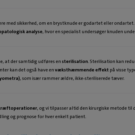
re med sikkerhed, om en brystknude er godartet eller ondartet. F
opatologisk analyse
, hvor en specialist undersøger knuden unde
e, at der samtidig udføres en
sterilisation
. Sterilisation kan redu
enter kan det også have en
væksthæmmende effekt
på visse typ
pyometra)
, som især rammer ældre, ikke‑steriliserede tæver.
kræftoperationer
, og vi tilpasser altid den kirurgiske metode ti
ling og prognose for hver enkelt patient.