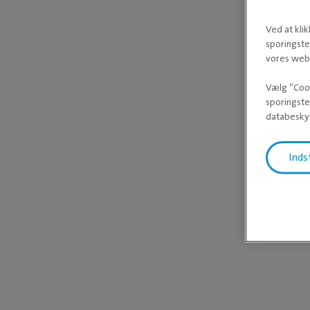
Ved at kli
sporingste
vores webs
Vælg “Cook
sporingste
databeskyt
Inds