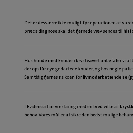
Det er desværre ikke muligt før operationen at vurde
præcis diagnose skal det fjernede væv sendes til
hist
Hos hunde med knuder i brystvævet anbefaler vi oft
der opstår nye godartede knuder, og hos nogle pati
Samtidig fjernes risikoen for
livmoderbetændelse (
I Evidensia har vi erfaring med en bred vifte af
bryst
behov. Vores mål er at sikre den bedst mulige behand