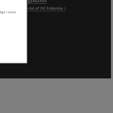
Organisation
En del af IVC Evidensia >
ige i vores