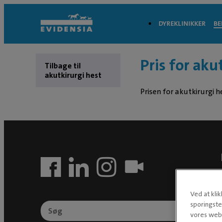
DYREKLINIKKER
BE
Pris for aku
Tilbage til
akutkirurgi hest
Prisen for akutkirurgi h
Ved at kli
sporingste
vores webs