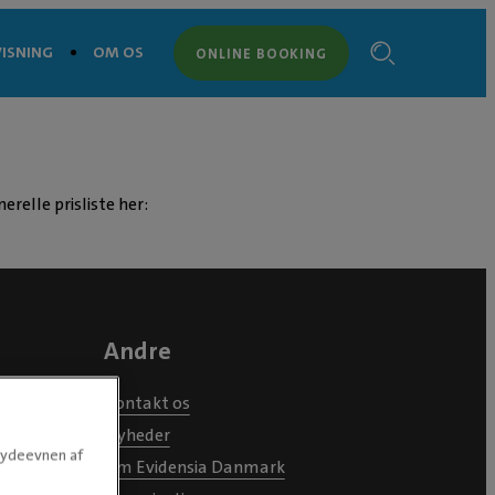
ISNING
OM OS
ONLINE BOOKING
erelle prisliste her:
Andre
Kontakt os
Nyheder
e ydeevnen af
Om Evidensia Danmark
.