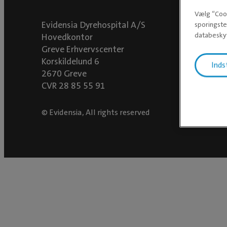
Vælg “Cook
Evidensia Dyrehospital A/S
sporingste
databeskyt
Hovedkontor
Greve Erhvervscenter
Korskildelund 6
Inds
2670 Greve
CVR 28 85 55 91
© Evidensia, All rights reserved