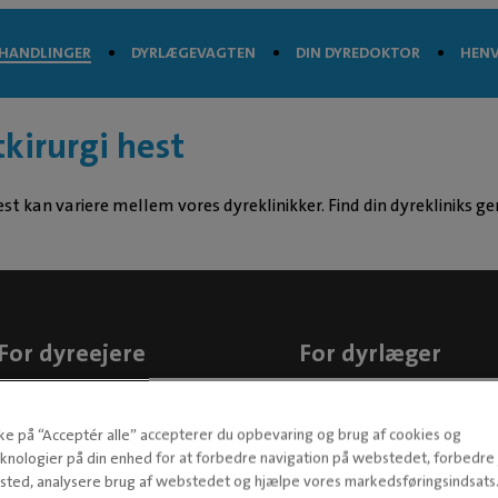
HANDLINGER
DYRLÆGEVAGTEN
DIN DYREDOKTOR
HENV
tkirurgi hest
est kan variere mellem vores dyreklinikker. Find din dyrekliniks gen
For dyreejere
For dyrlæger
Din Dyredoktor
Henvisning
kke på “Acceptér alle” accepterer du opbevaring og brug af cookies og
Downloads
Sælg din dyreklinik
knologier på din enhed for at forbedre navigation på webstedet, forbedr
Nyhedsbrev
Ledige stillinger >
ted, analysere brug af webstedet og hjælpe vores markedsføringsindsats