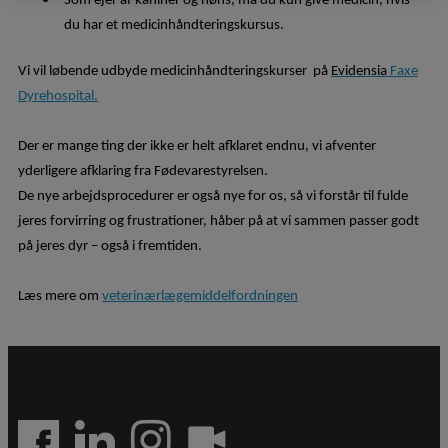
Som ejer af kaniner og høns, må du kun give medicin, hvis
du har et medicinhåndteringskursus.
Vi vil løbende udbyde medicinhåndteringskurser på
Evidensia
Faxe
Dyrehospital.
Der er mange ting der ikke er helt afklaret endnu, vi afventer
yderligere afklaring fra Fødevarestyrelsen.
De nye arbejdsprocedurer er også nye for os, så vi forstår til fulde
jeres forvirring og frustrationer, håber på at vi sammen passer godt
på jeres dyr – også i fremtiden.
Læs mere om
veterinærlægemiddelfordningen