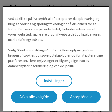
Dyrlægen skal holde sig til behandlingslængden angivet i
indlægssedlen på medicinen – dyrlægen må altså ikke afkorte
Ved at klikke på “Acceptér alle” accepterer du opbevaring og
eller forlænge behandlingen efter egen vurdering.
brug af cookies og sporingsteknologier på din enhed for at
Vi må kun udlevere den mængde medicin der er nødvendig for
forbedre navigation på webstedet, forbedre ydeevnen af
vores websted, analysere brug af webstedet og hjælpe vores
den enkelte diagnoses behandling.
markedsføringsindsats.
Det er kun dyrlæger der må vejlede i receptpligtigmedicin, det
betyder at vores veterinærsygeplejersker ikke længere må
Vælg “Cookie-indstillinger” for at få flere oplysninger om
brugen af cookies og sporingsteknologier og for at justere dine
hjælpe jer med spørgsmål.
præferencer. Flere oplysninger er tilgængelige i vores
Da det bliver vigtigere at finde frem til den bakterie eller virus vi
databeskyttelseserklæring og cookie-politik.
skal behandle, før anvendelse af medicin, vil der være et øget
fokus på dyrkning og resistens bestemmelse, så det korrekte
Indstillinger
antibiotika vælges. Det betyder at vi for nogle patientgrupper
vil lave flere prøver.
Afvis alle valgfrie
Acceptér alle
Specielt gældende for kaniner og høns: