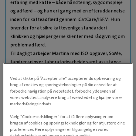
erfaring med katte – både håndtering, sygdomspleje
og adfærd – og hun er i gang med en efteruddannelse
inden for katteadfærd gennem iCatCare/ISFM. Hun
brænder for at sikre kattevenlige standarder i
klinikken og hjælper gerne klienter med rådgivning om
problemadfærd.
Til dagligt arbejder Martina med ISO‑opgaver, SoMe,
tandrensninger, laboratoriearbejde samt assistance
ved operationer og anæstesi.
Ved at klikke på “Acceptér alle” accepterer du opbevaring og
Dyr:
brug af cookies og sporingsteknologier på din enhed for at
To siameserdrenge, som hun har flasket op og
forbedre navigation på webstedet, forbedre ydeevnen af
adopteret.
vores websted, analysere brug af webstedet og hjælpe vores
Martina er desuden plejefamilie for killinger med
markedsføringsindsats.
særlige behov.
Vælg “Cookie-indstillinger” for at få flere oplysninger om
Erfaring:
brugen af cookies og sporingsteknologier og for at justere dine
Martina har været ansat på Vordingborg Dyrehospital
præferencer. Flere oplysninger er tilgængelige i vores
siden januar 2026.
databeskyttelseserklæring og cookie-politik.