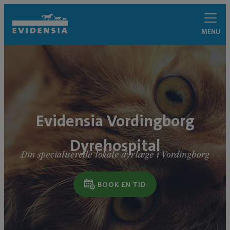
MENU
Evidensia Vordingborg
Dyrehospital
Din specialiserede lokale dyrlæge i Vordingborg
BOOK EN TID