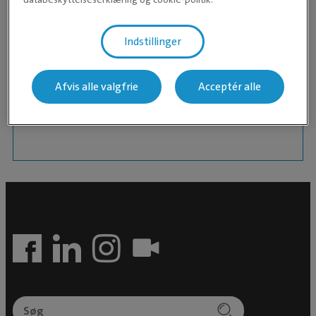
Tidligere har hun arbejdet flere år på Roskilde
Internat med fokus på killinger, stressreducerende
Indstillinger
håndtering og VSP‑konsultationer.
Hun har også erfaring fra både Albertslund Dyreklinik
Afvis alle valgfrie
Acceptér alle
og Dyrlægehuset Farum, hvor hun arbejdede med
tandpatienter, anæstesi samt kaniner og gnavere.