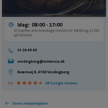
Idag:
08:00 ­- 17:00
Vi træffes alle hverdage mellem kl. 08:00 og 17:00
på telefon.
55 34 49 49
vordingborg@evidensia.dk
Kværnvej 8, 4760 Vordingborg
★
★
★
★
★
★
★
★
★
★
4.5
68 Google reviews
Vores medarbejdere