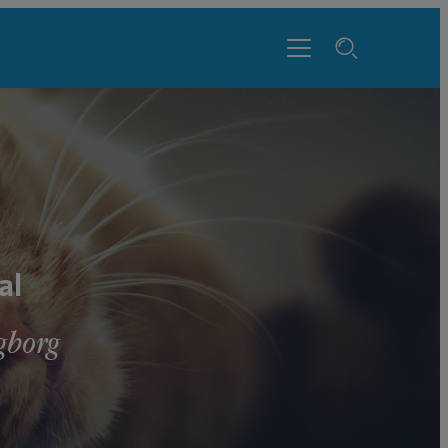
al
gborg