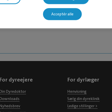
Acceptér alle
For dyreejere
For dyrlæger
Din Dyredoktor
Henvisning
Downloads
Sælg din dyreklinik
Nyhedsbrev
Ledige stillinger >