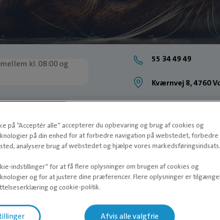
55 34 49 49
 mellem kl. 08:00 og
Kværnvej 8, 4760 V
kke på “Acceptér alle” accepterer du opbevaring og brug af cookies og
knologier på din enhed for at forbedre navigation på webstedet, forbedr
ted, analysere brug af webstedet og hjælpe vores markedsføringsindsats
ie-indstillinger” for at få flere oplysninger om brugen af cookies og
knologier og for at justere dine præferencer. Flere oplysninger er tilgængel
telseserklæring og cookie-politik.
tillinger
Afvis alle valgfrie
NT