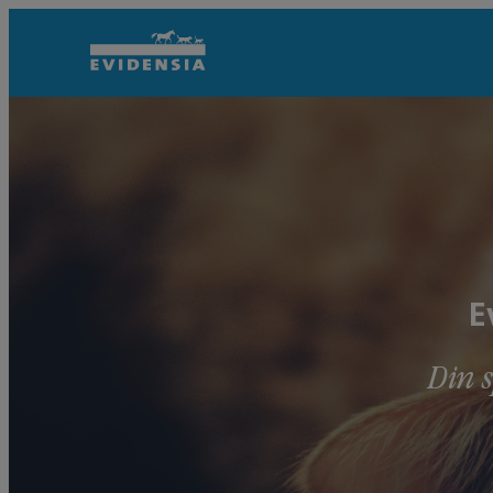
E
Din 