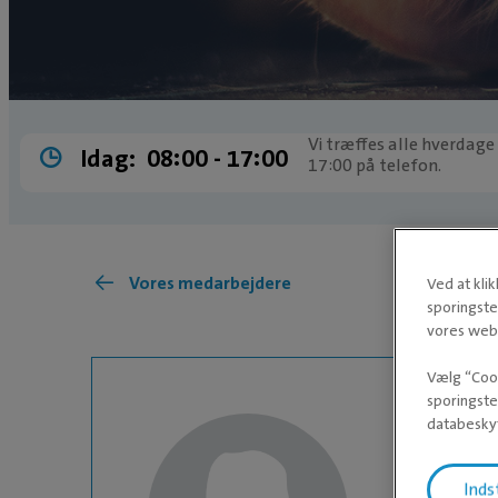
Vi træffes alle hverdage
Idag:
08:00 ­- 17:00
17:00 på telefon.
Vores medarbejdere
Ved at kli
sporingste
vores webs
Vælg “Cook
sporingste
databeskyt
Inds
KLINIKASSISTE