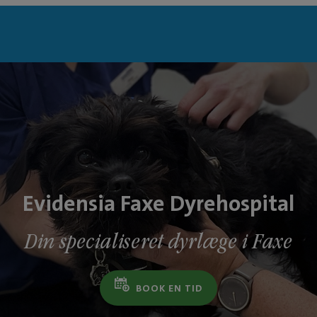
Evidensia Faxe Dyrehospital
Din specialiseret dyrlæge i Faxe
BOOK EN TID