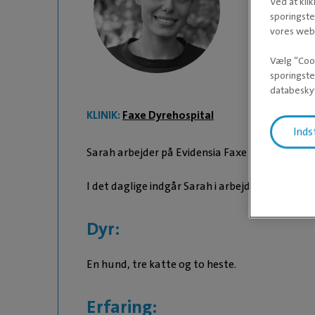
Ved at kli
Sarah
sporingste
vores webs
Vælg “Cook
sporingste
databeskyt
KLINIK:
Faxe Dyrehospital
Inds
Sarah arbejder på Evidensia Faxe Dyrehospital
I det daglige indgår Sarah i arbejdet som veter
Dyr:
En hund, tre katte og to heste.
Erfaring: