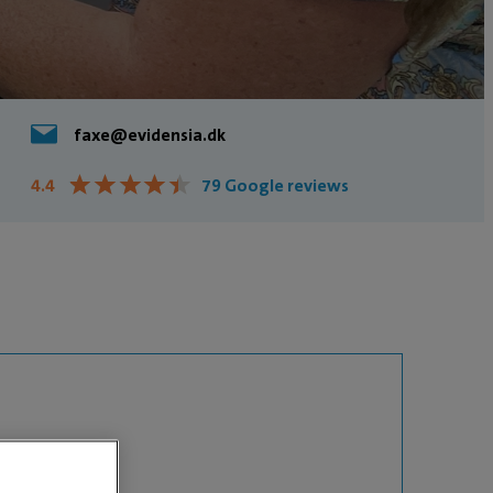
faxe@evidensia.dk
★
★
★
★
★
★
★
★
★
★
4.4
79 Google reviews