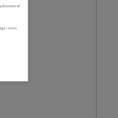
e ydeevnen af
.
ige i vores