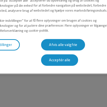
kke på “Acceptér alle” accepterer du opbevaring og brug af cookies og
knologier på din enhed for at forbedre navigation på webstedet, forbedr
ted, analysere brug af webstedet og hjælpe vores markedsføringsindsats
ie-indstillinger” for at få flere oplysninger om brugen af cookies og
knologier og for at justere dine præferencer. Flere oplysninger er tilgængel
telseserklæring og cookie-politik.
tillinger
Afvis alle valgfrie
 som veterinærsygeplejeskeelev.
Acceptér alle
inærsygeplejeskeelev og bidrager bredt til klinikkens funktioner.