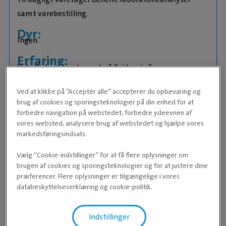
samt varebestilling.
Dyr:
Ingen.
Erfaring:
Lichelle har været ansat på Evidensia Faxe
Dyrehospital siden juni 2022. Tidligere har hun
Ved at klikke på “Acceptér alle” accepterer du opbevaring og
arbejdet på Afdeling for Klinisk Mikrobiologi på
brug af cookies og sporingsteknologier på din enhed for at
Rigshospitalet.
forbedre navigation på webstedet, forbedre ydeevnen af
vores websted, analysere brug af webstedet og hjælpe vores
Kurser og efteruddannelse:
markedsføringsindsats.
Hills foderkursus
Bakteriologisk diagnostik
Vælg “Cookie-indstillinger” for at få flere oplysninger om
brugen af cookies og sporingsteknologier og for at justere dine
Urincytologi
præferencer. Flere oplysninger er tilgængelige i vores
databeskyttelseserklæring og cookie-politik.
Indstillinger