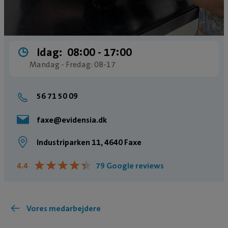
Idag:
08:00 ­- 17:00
Mandag - Fredag: 08-17
56 71 50 09
faxe@evidensia.dk
Industriparken 11, 4640 Faxe
★
★
★
★
★
★
★
★
★
★
4.4
79 Google reviews
Vores medarbejdere