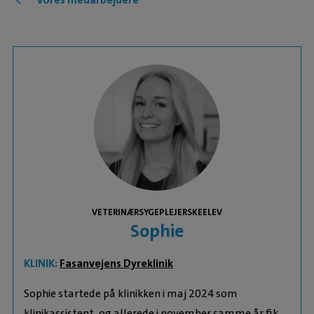
VETERINÆRSYGEPLEJERSKEELEV
Sophie
KLINIK:
Fasanvejens Dyreklinik
Sophie startede på klinikken i maj 2024 som
klinikassistent, og allerede i november samme år fik