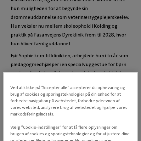
hun muligheden for at begynde sin
drømmeuddannelse som veterinærsygeplejerskeelev.
Hun veksler nu mellem skoleophold i Kolding og
praktik på Fasanvejens Dyreklinik frem til 2028, hvor
hun bliver færdiguddannet.
Før Sophie kom til klinikken, arbejdede hun i to år som
pædagogmedhjælper i en specialvuggestue for børn
med særlige behov. Selvom hun elskede arbejdet, har
hendes passion for dyr og ønsket om at hjælpe dem
Ved at klikke på “Acceptér alle” accepterer du opbevaring og
altid fyldt mest.
brug af cookies og sporingsteknologier på din enhed for at
forbedre navigation på webstedet, forbedre ydeevnen af
I klinikken kan I møde Sophie i skranken, ved telefonen
vores websted, analysere brug af webstedet og hjælpe vores
eller i operationsstuen, hvor hun lærer af de erfarne
markedsføringsindsats.
veterinærsygeplejersker og hjælper til, hvor der er
Vælg “Cookie-indstillinger” for at få flere oplysninger om
brug for det. Hun lægger stor vægt på at møde både
brugen af cookies og sporingsteknologier og for at justere dine
dyr og mennesker med et smil, et lyttende øre og et
præferencer. Flere oplysninger er tilgængelige i vores