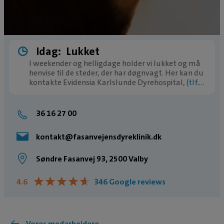
Idag:
Lukket
I weekender og helligdage holder vi lukket og må
henvise til de steder, der har døgnvagt. Her kan du
kontakte Evidensia Karlslunde Dyrehospital,
(tlf.
77 77 77 11)
36 16 27 00
kontakt@fasanvejensdyreklinik.dk
Søndre Fasanvej 93, 2500 Valby
★
★
★
★
★
★
★
★
★
★
4.6
346 Google reviews
Vores medarbejdere