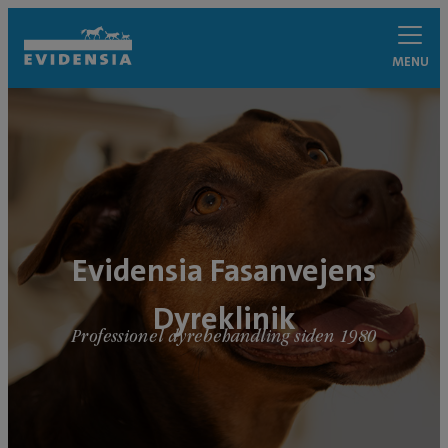
MENU
Evidensia Fasanvejens
Dyreklinik
Professionel dyrebehandling siden 1980