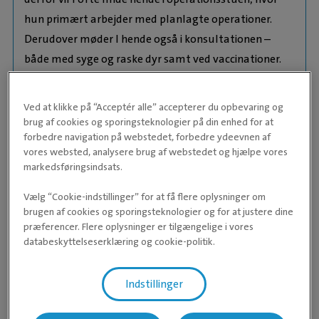
hun primært arbejder med planlagte operationer.
Derudover møder I hende også i konsultationen –
både med syge og raske dyr samt ved vaccinationer.
Hun har erfaring fra skadestuearbejde og håndtering
af akut syge patienter, hvilket giver hende en solid
Ved at klikke på “Acceptér alle” accepterer du opbevaring og
brug af cookies og sporingsteknologier på din enhed for at
baggrund inden for både akutte og planlagte
forbedre navigation på webstedet, forbedre ydeevnen af
patientforløb. Dagný arbejder målrettet på at udvikle
vores websted, analysere brug af webstedet og hjælpe vores
sine praktiske kompetencer og dygtiggøre sig på flere
markedsføringsindsats.
områder, så hun kan give hver enkelt patient den
Vælg “Cookie-indstillinger” for at få flere oplysninger om
bedst mulige behandling.
brugen af cookies og sporingsteknologier og for at justere dine
præferencer. Flere oplysninger er tilgængelige i vores
Erfaring:
databeskyttelseserklæring og cookie-politik.
Erfaring med bløddelskirurgi, konsultationer,
vaccinationsbesøg og akutpatienter.
Oprindeligt fra Island, men bor nu i Danmark
Indstillinger
sammen med sin danske mand.