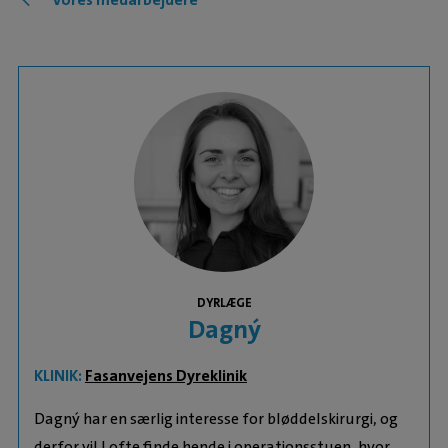
DYRLÆGE
Dagný
KLINIK:
Fasanvejens Dyreklinik
Dagný har en særlig interesse for bløddelskirurgi, og
derfor vil I ofte finde hende i operationsstuen, hvor