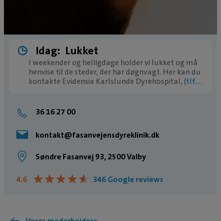
Idag:
Lukket
I weekender og helligdage holder vi lukket og må
henvise til de steder, der har døgnvagt. Her kan du
kontakte Evidensia Karlslunde Dyrehospital,
(tlf.
77 77 77 11)
36 16 27 00
kontakt@fasanvejensdyreklinik.dk
Søndre Fasanvej 93, 2500 Valby
★
★
★
★
★
★
★
★
★
★
4.6
346 Google reviews
Vores medarbejdere