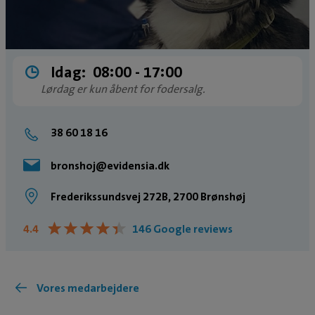
Idag:
08:00 ­- 17:00
Lørdag er kun åbent for fodersalg.
38 60 18 16
bronshoj@evidensia.dk
Frederikssundsvej 272B, 2700 Brønshøj
★
★
★
★
★
★
★
★
★
★
4.4
146 Google reviews
Vores medarbejdere