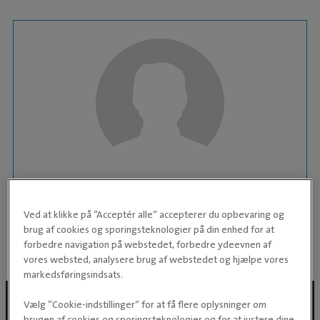
DYRLÆGESTUDERENDE
Mathilde
Ved at klikke på “Acceptér alle” accepterer du opbevaring og
brug af cookies og sporingsteknologier på din enhed for at
KLINIK:
Brønshøj Dyreklinik
forbedre navigation på webstedet, forbedre ydeevnen af
vores websted, analysere brug af webstedet og hjælpe vores
markedsføringsindsats.
Vælg “Cookie-indstillinger” for at få flere oplysninger om
brugen af cookies og sporingsteknologier og for at justere dine