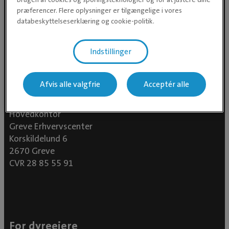
præferencer. Flere oplysninger er tilgængelige i vores
databeskyttelseserklæring og cookie-politik.
Indstillinger
Afvis alle valgfrie
Acceptér alle
Evidensia Dyrehospital A/S
Hovedkontor
Greve Erhvervscenter
Korskildelund 6
2670 Greve
CVR 28 85 55 91
For dyreejere