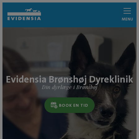
MENU
Evidensia Brønshøj Dyreklinik
Din dyrlæge i Brønshøj
BOOK EN TID